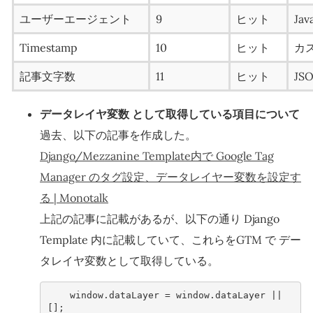
ユーザーエージェント
9
ヒット
Jav
Timestamp
10
ヒット
カス
記事文字数
11
ヒット
JS
データレイヤ変数 として取得している項目について
過去、以下の記事を作成した。
Django/Mezzanine Template内で Google Tag
Manager のタグ設定、データレイヤー変数を設定す
る | Monotalk
上記の記事に記載があるが、以下の通り Django
Template 内に記載していて、これらをGTM で デー
タレイヤ変数として取得している。
window
.
dataLayer
=
window
.
dataLayer
||
[];