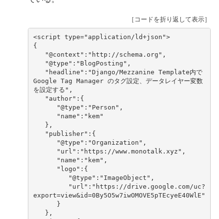
［コードを折り返して表示］
<
script
type
=
"application/ld+json"
>
{
"@context"
:
"http://schema.org"
,
"@type"
:
"BlogPosting"
,
"headline"
:
"Django/Mezzanine Template内で 
Google Tag Manager のタグ設定、データレイヤー変数
を設定する"
,
"author"
:
{
"@type"
:
"Person"
,
"name"
:
"kem"
},
"publisher"
:
{
"@type"
:
"Organization"
,
"url"
:
"https://www.monotalk.xyz"
,
"name"
:
"kem"
,
"logo"
:
{
"@type"
:
"ImageObject"
,
"url"
:
"https://drive.google.com/uc?
export=view&id=0By5O5w7iwOMOVE5pTEcyeE40WlE"
}
},