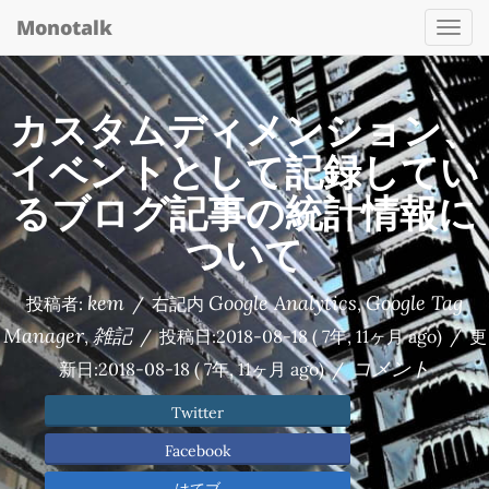
Monotalk
Togg
navi
カスタムディメンション、
イベントとして記録してい
るブログ記事の統計情報に
ついて
kem
Google Analytics
Google Tag
投稿者:
/
右記内
,
Manager
雑記
,
/
投稿日:
2018-08-18
( 7年, 11ヶ月 ago)
/
更
コメント
新日:
2018-08-18
( 7年, 11ヶ月 ago)
/
Twitter
Facebook