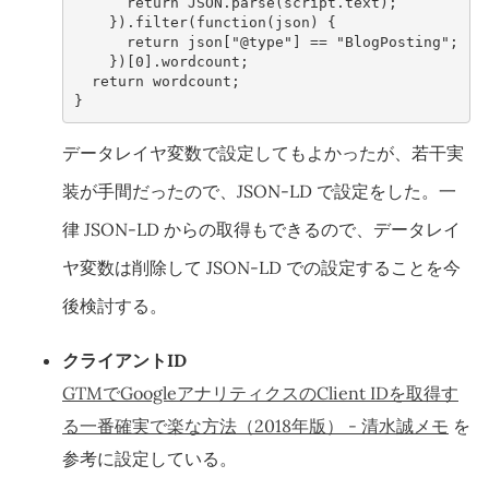
return
JSON
.
parse
(
script
.
text
);
}).
filter
(
function
(
json
)
{
return
json
[
"@type"
]
==
"BlogPosting"
;
})[
0
].
wordcount
;
return
wordcount
;
}
データレイヤ変数で設定してもよかったが、若干実
装が手間だったので、JSON-LD で設定をした。一
律 JSON-LD からの取得もできるので、データレイ
ヤ変数は削除して JSON-LD での設定することを今
後検討する。
クライアントID
GTMでGoogleアナリティクスのClient IDを取得す
る一番確実で楽な方法（2018年版） - 清水誠メモ
を
参考に設定している。