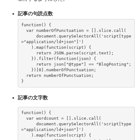
記事の句読点数
function
()
{
var
numberOfPunctuation
=
[].
slice
.
call
(
document
.
querySelectorAll
(
'script[type
="application/ld+json"]'
)
).
map
(
function
(
script
)
{
return
JSON
.
parse
(
script
.
text
);
}).
filter
(
function
(
json
)
{
return
json
[
"@type"
]
==
"BlogPosting"
;
})[
0
].
numberOfPunctuation
;
return
numberOfPunctuation
;
}
記事の文字数
function
()
{
var
wordcount
=
[].
slice
.
call
(
document
.
querySelectorAll
(
'script[type
="application/ld+json"]'
)
).
map
(
function
(
script
)
{