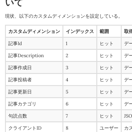
いて
現状、以下のカスタムディメンションを設定している。
カスタムディメンション
インデックス
範囲
取
記事Id
1
ヒット
デ
記事Description
2
ヒット
デ
記事作成日
3
ヒット
デ
記事投稿者
4
ヒット
デ
記事更新日
5
ヒット
デ
記事カテゴリ
6
ヒット
デ
句読点数
7
ヒット
JS
クライアントID
8
ユーザー
カス