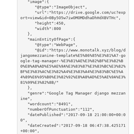
"image"
:
{
"@type"
:
"ImageObject"
,
"url"
:
"https://drive.google.com/uc?exp
ort=view&id=0By5O5w7iwOMOMDdhaDhHdXBVTHc"
,
"height"
:
450
,
"width"
:
800
},
"mainEntityOfPage"
:
{
"@type"
:
"WebPage"
,
"@id"
:
"https://www.monotalk.xyz/blog/d
jangomezzanine-template%E5%86%85%E3%81%A7-go
ogle-tag-manager-%E3%81%AE%E3%82%BF%E3%82%B
0%E8%A8%AD%E5%AE%9A%E3%83%87%E3%83%BC%E3%82%
BF%E3%83%AC%E3%82%A4%E3%83%A4%E3%83%BC%E5%A
4%89%E6%95%B0%E3%82%92%E8%A8%AD%E5%AE%9A%E3%
81%99%E3%82%8B/"
},
"genre"
:
"Google Tag Manager django mezzan
ine"
,
"wordcount"
:
"8491"
,
"numberOfPunctuation"
:
"112"
,
"datePublished"
:
"2017-09-18 21:00:00+00:0
0"
,
"dateCreated"
:
"2017-09-18 06:47:38.425171
+00:00"
,