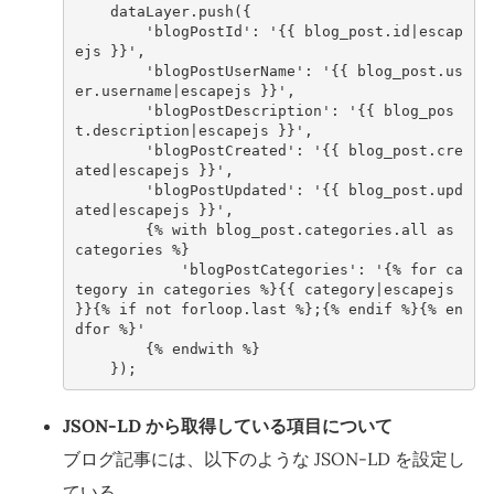
dataLayer
.
push
({
'blogPostId'
:
'{{ blog_post.id|escap
ejs }}'
,
'blogPostUserName'
:
'{{ blog_post.us
er.username|escapejs }}'
,
'blogPostDescription'
:
'{{ blog_pos
t.description|escapejs }}'
,
'blogPostCreated'
:
'{{ blog_post.cre
ated|escapejs }}'
,
'blogPostUpdated'
:
'{{ blog_post.upd
ated|escapejs }}'
,
{
%
with
blog_post
.
categories
.
all
as
categories
%
}
'blogPostCategories'
:
'{% for ca
tegory in categories %}{{ category|escapejs 
}}{% if not forloop.last %};{% endif %}{% en
dfor %}'
{
%
endwith
%
}
});
JSON-LD から取得している項目について
ブログ記事には、以下のような JSON-LD を設定し
ている。