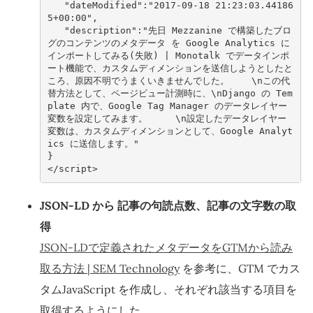
"dateModified"
:
"2017-09-18 21:23:03.44186
5+00:00"
,
"description"
:
"先日 Mezzanine で構築したブロ
グのコンテンツのメタデータ を Google Analytics に
インポートしてみる(失敗) | Monotalk でデータインポ
ート機能で、カスタムディメンションを送信しようとしたと
ころ、原因不明でうまくいきませんでした。    \nこの代
替方法として、ページビュー計測時に、\nDjango の Tem
plate 内で、Google Tag Manager のデータレイヤー
変数を設定してみます。     \n設定したデータレイヤー
変数は、カスタムディメンションとして、Google Analyt
ics に送信します。"
}
<
/script>
JSON-LD から 記事の句読点数、記事の文字数の取
得
JSON-LDで定義されたメタデータをGTMから読み
取る方法 | SEM Technology
を参考に、GTM でカス
タムJavaScript を作成し、それぞれ該当する項目を
取得するようにした。