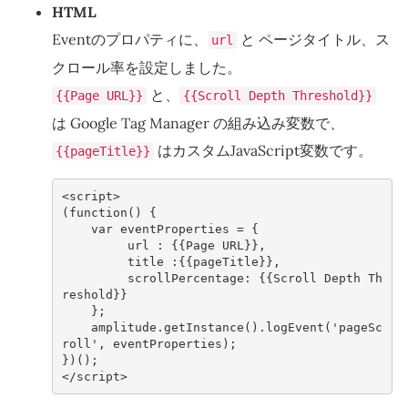
HTML
Eventのプロパティに、
と ページタイトル、ス
url
クロール率を設定しました。
と、
{{Page URL}}
{{Scroll Depth Threshold}}
は Google Tag Manager の組み込み変数で、
はカスタムJavaScript変数です。
{{pageTitle}}
<
script
>
(
function
()
{
var
eventProperties
=
{
url
:
{{
Page
URL
}},
title
:
{{
pageTitle
}},
scrollPercentage
:
{{
Scroll
Depth
Th
reshold
}}
};
amplitude
.
getInstance
().
logEvent
(
'pageSc
roll'
,
eventProperties
);
})();
</
script
>