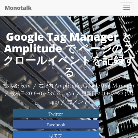
Monotalk
Togg
navi
Google Tag Manager と
Amplitude で ページのス
クロールイベントを記録す
る
kem
Amplitude
Google Tag Manager
投稿者:
/
右記内
,
/
投稿日:
2019-07-23
( 7年 ago)
/
更新日:
2019-07-23
( 7年
コメント
ago)
/
Twitter
Facebook
はてブ