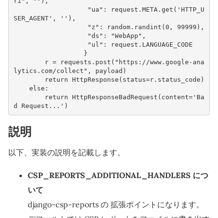
ri"
,
""
),
"ua"
:
request
.
META
.
get
(
'HTTP_U
SER_AGENT'
,
''
),
"z"
:
random
.
randint
(
0
,
99999
),
"ds"
:
"WebApp"
,
"ul"
:
request
.
LANGUAGE_CODE
}
r
=
requests
.
post
(
"https://www.google-ana
lytics.com/collect"
,
payload
)
return
HttpResponse
(
status
=
r
.
status_code
)
else
:
return
HttpResponseBadRequest
(
content
=
'Ba
d Request...'
)
説明
以下、実装の説明を記載します。
CSP_REPORTS_ADDITIONAL_HANDLERS につ
いて
django-csp-reports の 拡張ポイントになります。