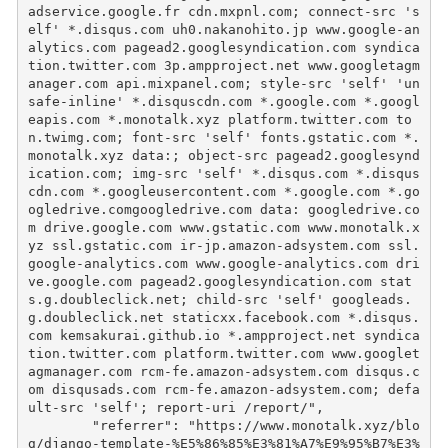
adservice.google.fr cdn.mxpnl.com; connect-src 's
elf' *.disqus.com uh0.nakanohito.jp www.google-an
alytics.com pagead2.googlesyndication.com syndica
tion.twitter.com 3p.ampproject.net www.googletagm
anager.com api.mixpanel.com; style-src 'self' 'un
safe-inline' *.disquscdn.com *.google.com *.googl
eapis.com *.monotalk.xyz platform.twitter.com to
n.twimg.com; font-src 'self' fonts.gstatic.com *.
monotalk.xyz data:; object-src pagead2.googlesynd
ication.com; img-src 'self' *.disqus.com *.disqus
cdn.com *.googleusercontent.com *.google.com *.go
ogledrive.comgoogledrive.com data: googledrive.co
m drive.google.com www.gstatic.com www.monotalk.x
yz ssl.gstatic.com ir-jp.amazon-adsystem.com ssl.
google-analytics.com www.google-analytics.com dri
ve.google.com pagead2.googlesyndication.com stat
s.g.doubleclick.net; child-src 'self' googleads.
g.doubleclick.net staticxx.facebook.com *.disqus.
com kemsakurai.github.io *.ampproject.net syndica
tion.twitter.com platform.twitter.com www.googlet
agmanager.com rcm-fe.amazon-adsystem.com disqus.c
om disqusads.com rcm-fe.amazon-adsystem.com; defa
ult-src 'self'; report-uri /report/"
,
"referrer"
:
"https://www.monotalk.xyz/blo
g/django-template-%E5%86%85%E3%81%A7%E9%95%B7%E3%