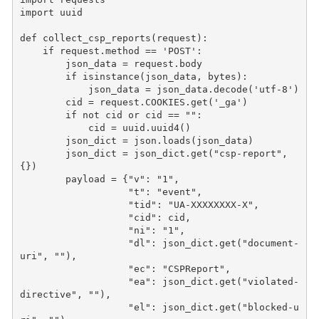
import
uuid
def
collect_csp_reports
(
request
):
if
request
.
method
==
'POST'
:
json_data
=
request
.
body
if
isinstance
(
json_data
,
bytes
):
json_data
=
json_data
.
decode
(
'utf-8'
)
cid
=
request
.
COOKIES
.
get
(
'_ga'
)
if
not
cid
or
cid
==
""
:
cid
=
uuid
.
uuid4
()
json_dict
=
json
.
loads
(
json_data
)
json_dict
=
json_dict
.
get
(
"csp-report"
,
{})
payload
=
{
"v"
:
"1"
,
"t"
:
"event"
,
"tid"
:
"UA-XXXXXXXX-X"
,
"cid"
:
cid
,
"ni"
:
"1"
,
"dl"
:
json_dict
.
get
(
"document-
uri"
,
""
),
"ec"
:
"CSPReport"
,
"ea"
:
json_dict
.
get
(
"violated-
directive"
,
""
),
"el"
:
json_dict
.
get
(
"blocked-u