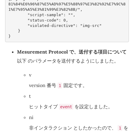
81%84%E6%96%87%E5%AD%97%E5%88%97%E3%82%92%E7%9C%8
1%E7%95%A5%E3%81%99%E3%82%8B/"
,
"script-sample"
:
""
,
"status-code"
:
0
,
"violated-directive"
:
"img-src"
}
}
Mesurement Protocol で、送付する項目について
以下 のパラメータを送付するようにしました。
v
version 番号
固定です。
1
t
ヒットタイプ
を設定しました。
event
ni
非インタラクション としたかったので、
を
1