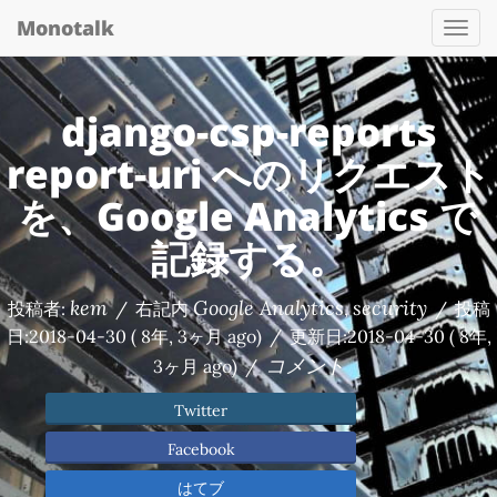
Monotalk
Togg
navi
django-csp-reports
report-uri へのリクエスト
を、Google Analytics で
記録する。
kem
Google Analytics
security
投稿者:
/
右記内
,
/
投稿
日:
2018-04-30
( 8年, 3ヶ月 ago)
/
更新日:
2018-04-30
( 8年,
コメント
3ヶ月 ago)
/
Twitter
Facebook
はてブ