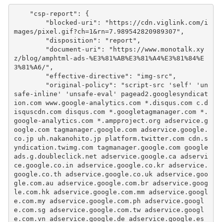
"csp-report"
:
{
"blocked-uri"
:
"https://cdn.viglink.com/i
mages/pixel.gif?ch=1&rn=7.989542820989307"
,
"disposition"
:
"report"
,
"document-uri"
:
"https://www.monotalk.xy
z/blog/amphtml-ads-%E3%81%AB%E3%81%A4%E3%81%84%E
3%81%A6/"
,
"effective-directive"
:
"img-src"
,
"original-policy"
:
"script-src 'self' 'un
safe-inline' 'unsafe-eval' pagead2.googlesyndicat
ion.com www.google-analytics.com *.disqus.com c.d
isquscdn.com disqus.com *.googletagmanager.com *.
google-analytics.com *.ampproject.org adservice.g
oogle.com tagmanager.google.com adservice.google.
co.jp uh.nakanohito.jp platform.twitter.com cdn.s
yndication.twimg.com tagmanager.google.com google
ads.g.doubleclick.net adservice.google.ca adservi
ce.google.co.in adservice.google.co.kr adservice.
google.co.th adservice.google.co.uk adservice.goo
gle.com.au adservice.google.com.br adservice.goog
le.com.hk adservice.google.com.mm adservice.googl
e.com.my adservice.google.com.ph adservice.googl
e.com.sg adservice.google.com.tw adservice.googl
e.com.vn adservice.google.de adservice.google.es 