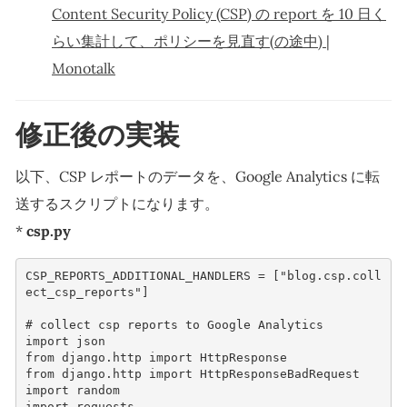
Content Security Policy (CSP) の report を 10 日く
らい集計して、ポリシーを見直す(の途中) |
Monotalk
修正後の実装
以下、CSP レポートのデータを、Google Analytics に転
送するスクリプトになります。
*
csp.py
CSP_REPORTS_ADDITIONAL_HANDLERS
=
[
"blog.csp.coll
ect_csp_reports"
]
# collect csp reports to Google Analytics
import
json
from
django.http
import
HttpResponse
from
django.http
import
HttpResponseBadRequest
import
random
import
requests