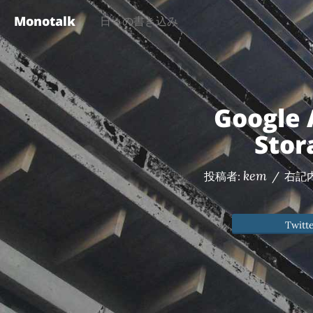
Monotalk
日々の書き込み
Google
Sto
kem
投稿者:
/
右記
Twitt