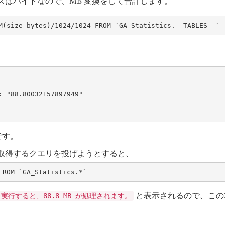
ズはバイトなので、MB 変換をして合計します。
M
(
size_bytes
)
/
1024
/
1024
FROM
`
GA_Statistics
.
__TABLES__
`
:
"88.80032157897949"
 です。
取得するクエリを投げようとすると、
FROM
`
GA_Statistics
.
*`
と表示されるので、この
実行すると、88.8 MB が処理されます。
。