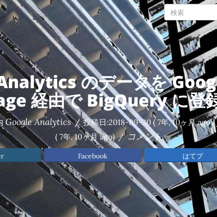
 Analytics のデータを Googl
rage 経由で BigQuery に
Google Analytics
内
/
投稿日:
2018-09-30
( 7年, 10ヶ月 ago)
コメント
( 7年, 10ヶ月 ago)
/
er
Facebook
はてブ