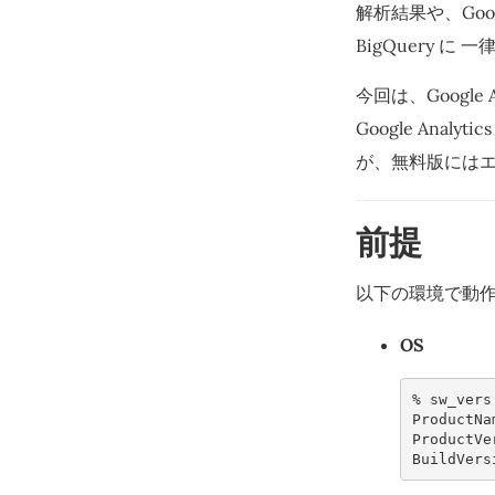
解析結果や、Googl
BigQuery 
今回は、Google
Google Ana
が、無料版には
前提
以下の環境で動
OS
% 
sw_vers
ProductNa
ProductVe
BuildVers