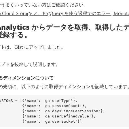
でうまくいっていない方はご確認ください。
gle Cloud Storage と、BigQuery を使う過程でのエラー | Monota
le Analytics からデータを取得、取得し
に登録する。
トは、Gist にアップしました。
リプトを抜粋して説明します。
るディメンションについて
の先頭に、以下のように取得ディメンションを記載しています
NSIONS
=
[{
'name'
:
'ga:userType'
},
{
'name'
:
'ga:sessionCount'
},
{
'name'
:
'ga:daysSinceLastSession'
},
{
'name'
:
'ga:userDefinedValue'
},
{
'name'
:
'ga:userBucket'
}]