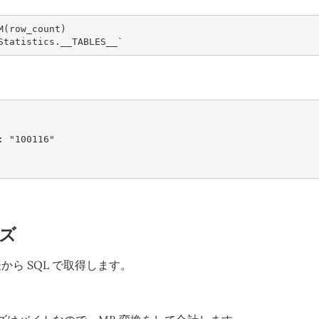
M
(
row_count
)
Statistics
.
__TABLES__
`
:
"100116"
ズ
から SQL で取得します。