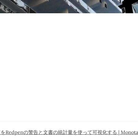
Redpenの警告と文書の統計量を使って可視化する | Monota