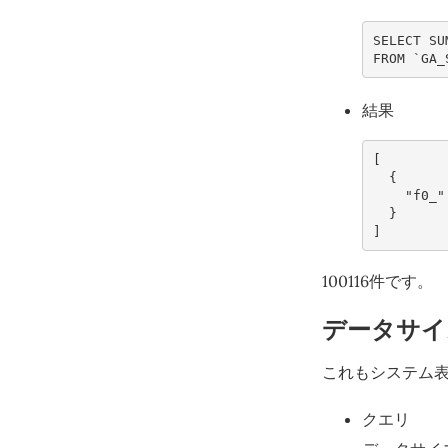
SELECT
SU
FROM
`
GA_
結果
[
{
"f0_"
}
]
100116件です。
データサイ
これもシステム表
クエリ