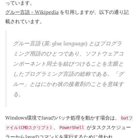
っています。
グルー言語 - Wikipedia
を引用しますが、以下の通り記
載されています。
グルー言語 (英: glue language) とはプログラ
ミング用語のひとつであり、ソフトウェアコ
ンポーネント同士を結びつけることを主眼と
したプログラミング言語の総称である。「グ
ルー」とはにかわ状の接着剤のことを意味す
る。
Windows環境でJavaのバッチ処理を動かす場合は、
batフ
、
がタスクスケジュー
ァイル(CMDスクリプト)
PowerShell
ラーからJavaのコマンドを実行するために使われ、