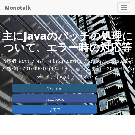
Monotalk
Togg
navi
主にJavaのバッチの処理に
ついて、エラー時の対応等
kem
Engineering Manager
Java
雑記
投稿者:
/
右記内
,
,
/
投稿日:
2017-06-07
( 9年, 1ヶ月 ago)
/
更新日:
2020-11-23
(
コメント
5年, 8ヶ月 ago)
/
Twitter
Facebook
はてブ