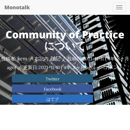
Monotalk
Togg
navi
Community of Practice
について
kem
雑記
投稿者:
/
右記内
/
投稿日:
2021-11-11
( 4年, 8ヶ月
コメント
ago)
/
更新日:
2021-11-11
( 4年, 8ヶ月 ago)
/
Twitter
Facebook
はてブ