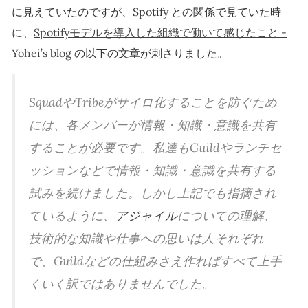
に見えていたのですが、Spotify との関係で見ていた時
に、
Spotifyモデルを導入した組織で働いて感じたこと -
Yohei’s blog
の以下の文章が刺さりました。
SquadやTribeがサイロ化することを防ぐため
には、各メンバーが情報・知識・意識を共有
することが必要です。私達もGuildやランチセ
ッションなどで情報・知識・意識を共有する
試みを続けました。しかし上記でも指摘され
ているように、
アジャイル
についての理解、
技術的な知識や仕事への思いは人それぞれ
で、Guildなどの仕組みさえ作ればすべて上手
くいく訳ではありませんでした。