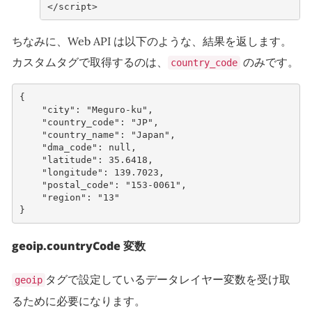
<
/script>
ちなみに、Web API は以下のような、結果を返します。
カスタムタグで取得するのは、
のみです。
country_code
{
"city"
:
"Meguro-ku"
,
"country_code"
:
"JP"
,
"country_name"
:
"Japan"
,
"dma_code"
:
null
,
"latitude"
:
35.6418
,
"longitude"
:
139.7023
,
"postal_code"
:
"153-0061"
,
"region"
:
"13"
}
geoip.countryCode 変数
タグで設定しているデータレイヤー変数を受け取
geoip
るために必要になります。