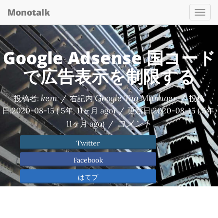
Monotalk
Togg
navi
Google Adsense 国コード
で広告表示を制限する
kem
Google Tag Manager
投稿者:
/
右記内
/
投稿
日:
2020-08-15
( 5年, 11ヶ月 ago)
/
更新日:
2020-08-15
( 5年,
コメント
11ヶ月 ago)
/
Twitter
Facebook
はてブ