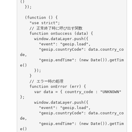
()
});
(
function
()
{
"use strict"
;
// 正常終了時に呼び出す関数
function
onSuccess
(
data
)
{
window
.
dataLayer
.
push
({
"event"
:
"geoip.load"
,
"geoip.countryCode"
:
data
.
country_co
de
,
"geoip.endTime"
:
(
new
Date
()).
getTim
e
()
});
}
// エラー時の処理
function
onError
(
err
)
{
var
data
=
{
country_code
:
"UNKNOWN"
};
window
.
dataLayer
.
push
({
"event"
:
"geoip.load"
,
"geoip.countryCode"
:
data
.
country_co
de
,
"geoip.endTime"
:
(
new
Date
()).
getTim
e
()