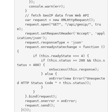
});
console
.
warn
(
err
);
}
// fetch GeoIP data from Web API
var
request
=
new
XMLHttpRequest
();
request
.
open
(
"GET"
,
"/api/geoip/"
,
tru
e
);
request
.
setRequestHeader
(
'Accept'
,
'appl
ication/json'
);
request
.
responseType
=
'json'
request
.
onreadystatechange
=
function
()
{
if
(
this
.
readyState
===
4
)
{
if
(
this
.
status
>=
200
&&
this
.
s
tatus
<
400
)
{
onSuccess
(
this
.
response
);
}
else
{
onError
(
new
Error
(
"Unexpecte
d HTTP Status Code "
+
this
.
status
));
}
}
}.
bind
(
request
);
request
.
onerror
=
onError
;
request
.
send
();
}());