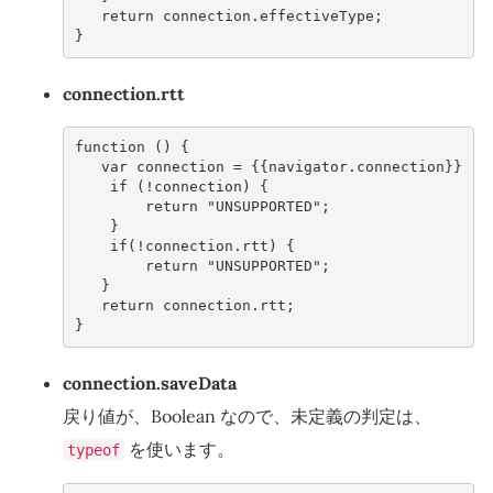
return
connection
.
effectiveType
;
}
connection.rtt
function () {

   var connection = {{navigator.connection}}

    if (!connection) {

        return "UNSUPPORTED";

    }

    if(!connection.rtt) {

        return "UNSUPPORTED";

   }

   return connection.rtt;

connection.saveData
戻り値が、Boolean なので、未定義の判定は、
を使います。
typeof