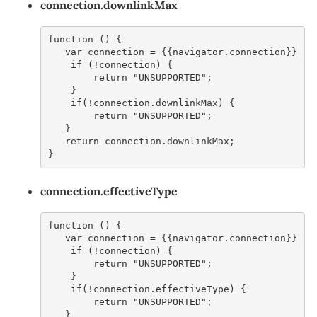
connection.downlinkMax
function
()
{
var
connection
=
{{
navigator
.
connection
}}
if
(
!
connection
)
{
return
"UNSUPPORTED"
;
}
if
(
!
connection
.
downlinkMax
)
{
return
"UNSUPPORTED"
;
}
return
connection
.
downlinkMax
;
}
connection.effectiveType
function
()
{
var
connection
=
{{
navigator
.
connection
}}
if
(
!
connection
)
{
return
"UNSUPPORTED"
;
}
if
(
!
connection
.
effectiveType
)
{
return
"UNSUPPORTED"
;
}