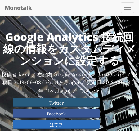
Monotalk
Togg
navi
Google Analytics 接続回
線の情報をカスタムディメ
ンションに設定する
kem
Google Analytics
JavaScript
投稿者:
/
右記内
,
/
投
稿日:
2018-09-08
( 7年, 11ヶ月 ago)
/
更新日:
2018-09-08
( 7
コメント
年, 11ヶ月 ago)
/
Twitter
Facebook
はてブ