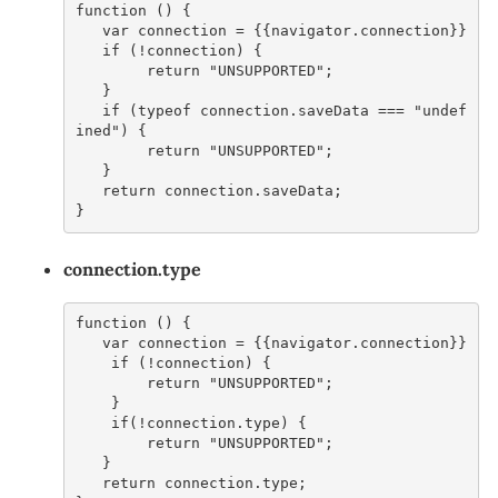
function
()
{
var
connection
=
{{
navigator
.
connection
}}
if
(
!
connection
)
{
return
"UNSUPPORTED"
;
}
if
(
typeof
connection
.
saveData
===
"undef
ined"
)
{
return
"UNSUPPORTED"
;
}
return
connection
.
saveData
;
}
connection.type
function
()
{
var
connection
=
{{
navigator
.
connection
}}
if
(
!
connection
)
{
return
"UNSUPPORTED"
;
}
if
(
!
connection
.
type
)
{
return
"UNSUPPORTED"
;
}
return
connection
.
type
;