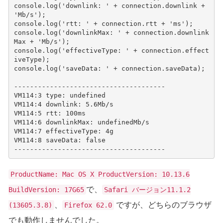
console.log('downlink: ' + connection.downlink + 
'Mb/s');

console.log('rtt: ' + connection.rtt + 'ms');

console.log('downlinkMax: ' + connection.downlink
Max + 'Mb/s');

console.log('effectiveType: ' + connection.effect
iveType);

console.log('saveData: ' + connection.saveData);

--------------------------------------

VM114:3 type: undefined

VM114:4 downlink: 5.6Mb/s

VM114:5 rtt: 100ms

VM114:6 downlinkMax: undefinedMb/s

VM114:7 effectiveType: 4g

VM114:8 saveData: false

ProductName: Mac OS X ProductVersion: 10.13.6
で、
BuildVersion: 17G65
Safari バージョン11.1.2
、
ですが、どちらのブラウザ
(13605.3.8)
Firefox 62.0
でも動作しませんでした。