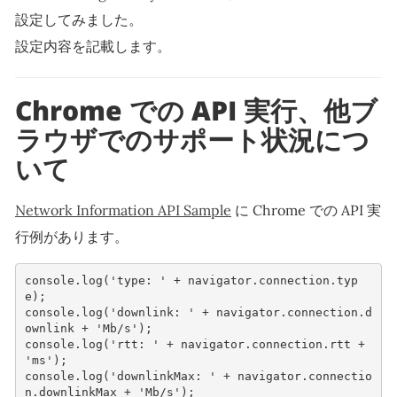
設定してみました。
設定内容を記載します。
Chrome での API 実行、他ブ
ラウザでのサポート状況につ
いて
Network Information API Sample
に Chrome での API 実
行例があります。
console
.
log
(
'type: '
+
navigator
.
connection
.
typ
e
);
console
.
log
(
'downlink: '
+
navigator
.
connection
.
d
ownlink
+
'Mb/s'
);
console
.
log
(
'rtt: '
+
navigator
.
connection
.
rtt
+
'ms'
);
console
.
log
(
'downlinkMax: '
+
navigator
.
connectio
n
.
downlinkMax
+
'Mb/s'
);