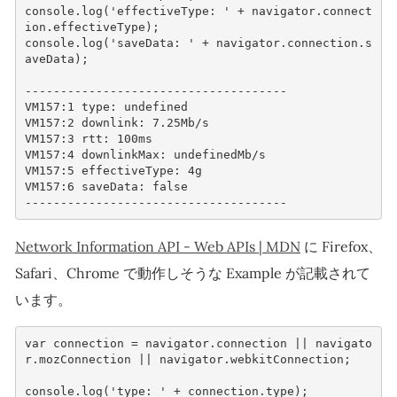
console
.
log
(
'effectiveType: '
+
navigator
.
connect
ion
.
effectiveType
);
console
.
log
(
'saveData: '
+
navigator
.
connection
.
s
aveData
);
-------------------------------------
VM157
:
1
type
:
undefined
VM157
:
2
downlink
:
7.25
Mb
/
s
VM157
:
3
rtt
:
100
ms
VM157
:
4
downlinkMax
:
undefinedMb
/
s
VM157
:
5
effectiveType
:
4
g
VM157
:
6
saveData
:
false
-------------------------------------
Network Information API - Web APIs | MDN
に Firefox、
Safari、Chrome で動作しそうな Example が記載されて
います。
var connection = navigator.connection || navigato
r.mozConnection || navigator.webkitConnection;

console.log('type: ' + connection.type);
