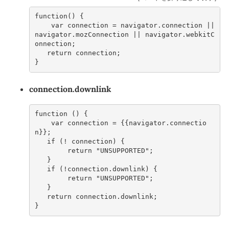
function
()
{
var
connection
=
navigator
.
connection
||
navigator
.
mozConnection
||
navigator
.
webkitC
onnection
;
return
connection
;
}
connection.downlink
function
()
{
var
connection
=
{{
navigator
.
connectio
n
}};
if
(
!
connection
)
{
return
"UNSUPPORTED"
;
}
if
(
!
connection
.
downlink
)
{
return
"UNSUPPORTED"
;
}
return
connection
.
downlink
;
}