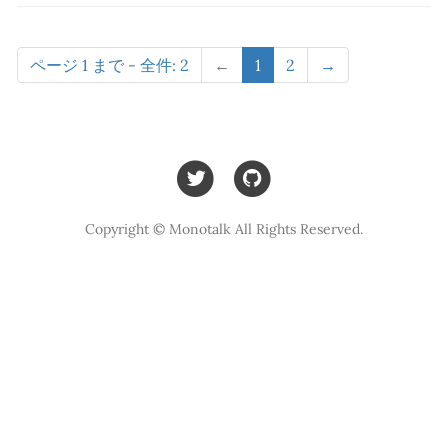
ページ 1 まで - 全件: 2
←
1
2
→
Copyright © Monotalk All Rights Reserved.