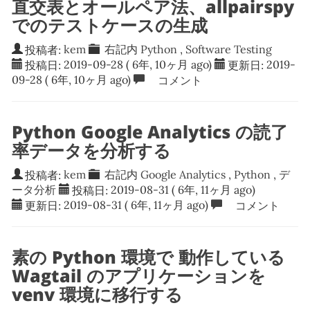
直交表とオールペア法、allpairspy
でのテストケースの生成
投稿者:
kem
右記内
Python
,
Software Testing
投稿日:
2019-09-28
( 6年, 10ヶ月 ago)
更新日:
2019-
09-28
( 6年, 10ヶ月 ago)
コメント
Python Google Analytics の読了
率データを分析する
投稿者:
kem
右記内
Google Analytics
,
Python
,
デ
ータ分析
投稿日:
2019-08-31
( 6年, 11ヶ月 ago)
更新日:
2019-08-31
( 6年, 11ヶ月 ago)
コメント
素の Python 環境で 動作している
Wagtail のアプリケーションを
venv 環境に移行する