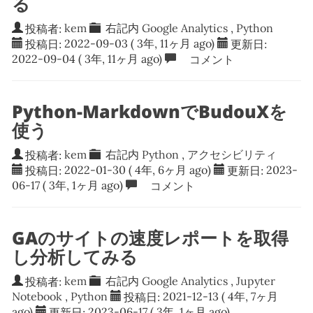
る
投稿者:
kem
右記内
Google Analytics
,
Python
投稿日:
2022-09-03
( 3年, 11ヶ月 ago)
更新日:
2022-09-04
( 3年, 11ヶ月 ago)
コメント
Python-MarkdownでBudouXを
使う
投稿者:
kem
右記内
Python
,
アクセシビリティ
投稿日:
2022-01-30
( 4年, 6ヶ月 ago)
更新日:
2023-
06-17
( 3年, 1ヶ月 ago)
コメント
GAのサイトの速度レポートを取得
し分析してみる
投稿者:
kem
右記内
Google Analytics
,
Jupyter
Notebook
,
Python
投稿日:
2021-12-13
( 4年, 7ヶ月
ago)
更新日:
2023-06-17
( 3年, 1ヶ月 ago)