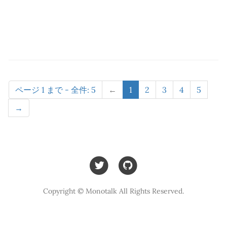
ページ 1 まで - 全件: 5
←
1
2
3
4
5
→
Copyright © Monotalk All Rights Reserved.