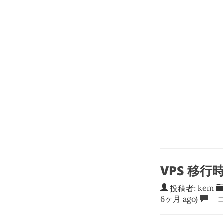
VPS 移行
投稿者:
kem
6ヶ月 ago)
コ