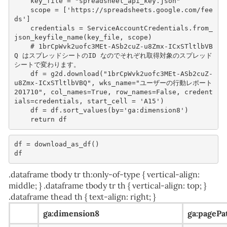
key_file
=
"spreadsheet_api_key.json"
scope
=
[
'https://spreadsheets.google.com/fee
ds'
]
credentials
=
ServiceAccountCredentials
.
from_
json_keyfile_name
(
key_file
,
scope
)
# 1brCpWvk2uofc3MEt-ASb2cuZ-u8Zmx-ICxSTltlbVB
Q はスプレッドシートのID なのでそれぞれ取得対象のスプレッド
シートで変わります。
df
=
g2d
.
download
(
"1brCpWvk2uofc3MEt-ASb2cuZ-
u8Zmx-ICxSTltlbVBQ"
,
wks_name
=
"ユーザーの行動レポート 
201710"
,
col_names
=
True
,
row_names
=
False
,
credent
ials
=
credentials
,
start_cell
=
'A15'
)
df
=
df
.
sort_values
(
by
=
'ga:dimension8'
)
return
df
df
=
download_as_df
()
df
.dataframe tbody tr th:only-of-type { vertical-align:
middle; } .dataframe tbody tr th { vertical-align: top; }
.dataframe thead th { text-align: right; }
ga:dimension8
ga:pagePa