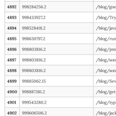
4892
998284256.2
/blog/goo
4893
998433927.2
/blog/Try-
4894
998528418.2
/blog/
4895
998630797.2
/blog/r
4896
998803816.2
/blog/pm
4897
998803816.2
/blog/
4898
998803816.2
/blog/s
4899
99885062.15
/blog/Sev
4900
998887381.2
/blog/get
4901
999543280.2
/blog/typ
4902
999606506.2
/blog/jac