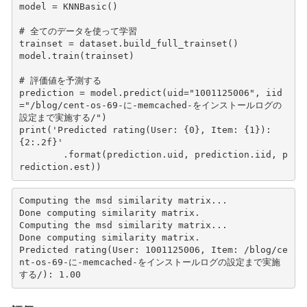
model
=
KNNBasic
()
# 全てのデータを使って学習
trainset
=
dataset
.
build_full_trainset
()
model
.
train
(
trainset
)
# 評価値を予測する
prediction
=
model
.
predict
(
uid
=
"1001125006"
,
iid
=
"/blog/cent-os-69-に-memcached-をインストールログの
設定まで実施する/"
)
print
(
'Predicted rating(User: 
{0}
, Item: 
{1}
): 
{2:.2f}
'
.
format
(
prediction
.
uid
,
prediction
.
iid
,
p
rediction
.
est
))
Computing the msd similarity matrix...

Done computing similarity matrix.

Computing the msd similarity matrix...

Done computing similarity matrix.

Predicted rating(User: 1001125006, Item: /blog/ce
nt-os-69-に-memcached-をインストールログの設定まで実施