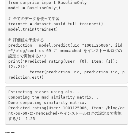
from
surprise
import
BaselineOnly
model
=
BaselineOnly
()
# 全てのデータを使って学習
trainset
=
dataset
.
build_full_trainset
()
model
.
train
(
trainset
)
# 評価値を予測する
prediction
=
model
.
predict
(
uid
=
"1001125006"
,
iid
=
"/blog/cent-os-69-に-memcached-をインストールログの
設定まで実施する/"
)
print
(
'Predicted rating(User: 
{0}
, Item: 
{1}
): 
{2:.2f}
'
.
format
(
prediction
.
uid
,
prediction
.
iid
,
p
rediction
.
est
))
Estimating biases using als...

Computing the msd similarity matrix...

Done computing similarity matrix.

Predicted rating(User: 1001125006, Item: /blog/ce
nt-os-69-に-memcached-をインストールログの設定まで実施