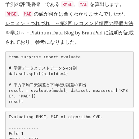
予測の評価指標 である
、
を算出します。
RMSE
MAE
、
の値が何かは全くわかりませんでしたが、
RMSE
MAE
レコメンドつれづれ ～第3回 レコメンド精度の評価方法
を学ぶ～ - Platinum Data Blog by BrainPad
に説明が記載
されており、参考になりました。
from
surprise
import
evaluate
# 学習データとテストデータを4分割
dataset
.
split
(
n_folds
=
4
)
# 平方平均二乗誤差と平均絶対誤差の算出
result
=
evaluate
(
model
,
dataset
,
measures
=
[
'RMS
E'
,
'MAE'
])
result
Evaluating RMSE, MAE of algorithm SVD.

------------

Fold 1
