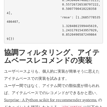
                             0.54504647468273115,

                             0.55726726538797222,

                             0.5007700410228358
4],

                            'rmse': [1.2685778535
486407,

                             1.3284861599445619,

                             1.2431791543957929,

                             0.8520490587249864
協調フィルタリング、アイテ
ムベースレコメンドの実装
ユーザベースよりも、個人的に実装が簡単そうに思えた
アイテムベースでの実装を試みます。
ユーザー間ではなく、アイテム間での類似度が得られれ
ば、アイテムベースでのレコメンドができるかと思い、
Surprise · A Python scikit for recommender systems.
の