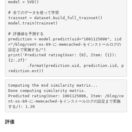
model
=
SVD
()
# 全てのデータを使って学習
trainset
=
dataset
.
build_full_trainset
()
model
.
train
(
trainset
)
# 評価値を予測する
prediction
=
model
.
predict
(
uid
=
"1001125006"
,
iid
=
"/blog/cent-os-69-に-memcached-をインストールログの
設定まで実施する/"
)
print
(
'Predicted rating(User: 
{0}
, Item: 
{1}
): 
{2:.2f}
'
.
format
(
prediction
.
uid
,
prediction
.
iid
,
p
rediction
.
est
))
Computing the msd similarity matrix...

Done computing similarity matrix.

Predicted rating(User: 1001125006, Item: /blog/ce
nt-os-69-に-memcached-をインストールログの設定まで実施
評価