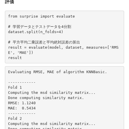
評価
from
surprise
import
evaluate
# 学習データとテストデータを4分割
dataset
.
split
(
n_folds
=
4
)
# 平方平均二乗誤差と平均絶対誤差の算出
result
=
evaluate
(
model
,
dataset
,
measures
=
[
'RMS
E'
,
'MAE'
])
result
Evaluating RMSE, MAE of algorithm KNNBasic.

------------

Fold 1

Computing the msd similarity matrix...

Done computing similarity matrix.

RMSE: 1.1240

MAE:  0.5434

------------

Fold 2

Computing the msd similarity matrix...

Done computing similarity matrix.
