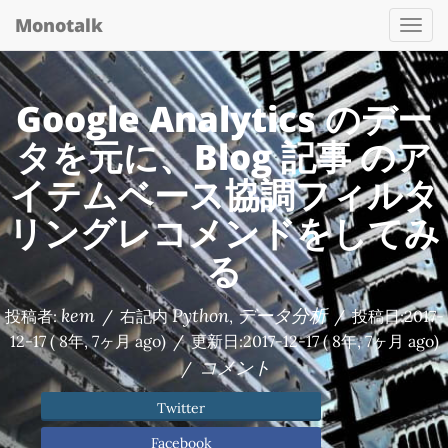
Monotalk
Togg
navi
Google Analytics のデー
タを元に、Blog 記事 のア
イテムベース協調フィルタ
リングレコメンドをしてみ
る
kem
Python
データ分析
投稿者:
/
右記内
,
/
投稿日:
2017-
12-17
( 8年, 7ヶ月 ago)
/
更新日:
2017-12-17
( 8年, 7ヶ月 ago)
コメント
/
Twitter
Facebook