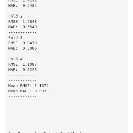
RMSE: 1.4291

MAE:  0.5485

------------

Fold 2

RMSE: 1.2848

MAE:  0.5540

------------

Fold 3

RMSE: 0.8470

MAE:  0.5086

------------

Fold 4

RMSE: 1.1087

MAE:  0.5223

------------

------------

Mean RMSE: 1.1674

Mean MAE : 0.5333

------------

------------
