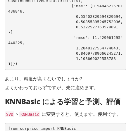
CaseInsensitiveDefaultDict(list,

                           {'mae': [0.54846225701
436846,

                             0.55402829594829694,

                             0.50855895245752036,

                             0.5222527763579891
7],

                            'rmse': [1.4290612954
440325,

                             1.2848327554774843,

                             0.84697789666245271,

                             1.108669022553788
あまり、精度が高くないでしょうか?
よくかわっておらずですが、先に進めます。
KNNBasic による学習と予測、評価
>
に変更すると、使えます。便利です。
SVD
KNNBasic
from
surprise
import
KNNBasic