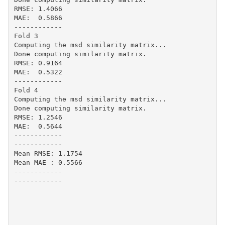
RMSE: 1.4066

MAE:  0.5866

------------

Fold 3

Computing the msd similarity matrix...

Done computing similarity matrix.

RMSE: 0.9164

MAE:  0.5322

------------

Fold 4

Computing the msd similarity matrix...

Done computing similarity matrix.

RMSE: 1.2546

MAE:  0.5644

------------

------------

Mean RMSE: 1.1754

Mean MAE : 0.5566

------------

------------
