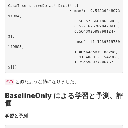
CaseInsensitiveDefaultDict(list,

                           {'mae': [0.54336248073
57964,

                             0.58657066818605086,

                             0.53216262890423915,

                             0.5643925997981247
3],

                            'rmse': [1.1239719739
149885,

                             1.4066485670168258,

                             0.91640801231542368,

                             1.254590827886767
と似たような値になりました。
SVD
BaselineOnly による学習と予測、評
価
学習と予測