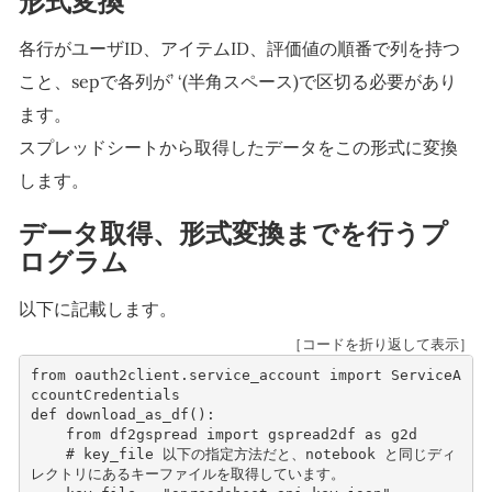
形式変換
各行がユーザID、アイテムID、評価値の順番で列を持つ
こと、sepで各列が’ ‘(半角スペース)で区切る必要があり
ます。
スプレッドシートから取得したデータをこの形式に変換
します。
データ取得、形式変換までを行うプ
ログラム
以下に記載します。
［コードを折り返して表示］
from
oauth2client.service_account
import
ServiceA
ccountCredentials
def
download_as_df
():
from
df2gspread
import
gspread2df
as
g2d
# key_file 以下の指定方法だと、notebook と同じディ
レクトリにあるキーファイルを取得しています。