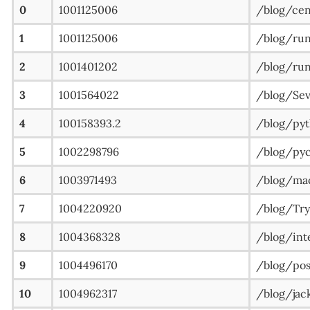
0
1001125006
/blog/
1
1001125006
/blog/r
2
1001401202
/blog/r
3
1001564022
/blog/Sev
4
100158393.2
/blog/p
5
1002298796
/blog/
6
1003971493
/blog/ma
7
1004220920
/blog/Try-
8
1004368328
/blog/i
9
1004496170
/blog/post
10
1004962317
/blog/jac