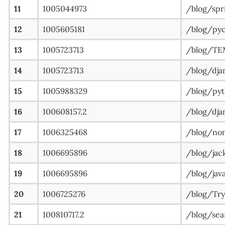
11
1005044973
/blog/s
12
1005605181
/blog/
13
1005723713
/blog/TE
14
1005723713
/blog/d
15
1005988329
/blog/p
16
100608157.2
/blog/dja
17
1006325468
/blog/non
18
1006695896
/blog/jac
19
1006695896
/blog/jav
20
1006725276
/blog/Try-
21
100810717.2
/blog/sea