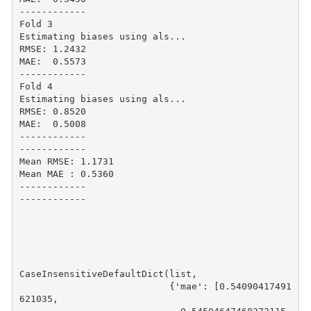
------------

Fold 3

Estimating biases using als...

RMSE: 1.2432

MAE:  0.5573

------------

Fold 4

Estimating biases using als...

RMSE: 0.8520

MAE:  0.5008

------------

------------

Mean RMSE: 1.1731

Mean MAE : 0.5360

------------

------------

CaseInsensitiveDefaultDict(list,

                           {'mae': [0.54090417491
621035,
