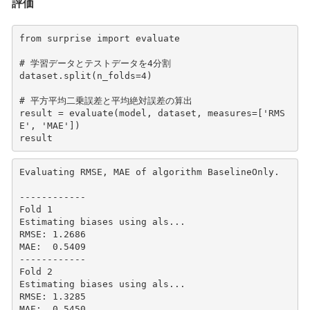
評価
from
surprise
import
evaluate
# 学習データとテストデータを4分割
dataset
.
split
(
n_folds
=
4
)
# 平方平均二乗誤差と平均絶対誤差の算出
result
=
evaluate
(
model
,
dataset
,
measures
=
[
'RMS
E'
,
'MAE'
])
result
Evaluating RMSE, MAE of algorithm BaselineOnly.

------------

Fold 1

Estimating biases using als...

RMSE: 1.2686

MAE:  0.5409

------------

Fold 2

Estimating biases using als...

RMSE: 1.3285

MAE:  0.5450
