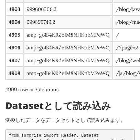
4903
999606506.2
/blog/jav
4904
999899749.2
/blog/m
4905
amp-golB4KRZeIM8NHKnbMPeWQ
/
4906
amp-golB4KRZeIM8NHKnbMPeWQ
/?page=2
4907
amp-golB4KRZeIM8NHKnbMPeWQ
/blog/
4908
amp-golB4KRZeIM8NHKnbMPeWQ
/ja/blog
4909 rows × 3 columns
Datasetとして読み込み
変換したデータをデータセットとして読み込みます。
from
surprise
import
Reader
,
Dataset