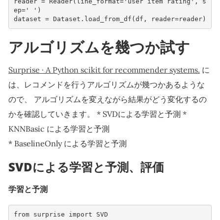
reader
=
Reader
(
line_format
=
'user item rating'
,
s
ep
=
' '
)
dataset
=
Dataset
.
load_from_df
(
df
,
reader
=
reader
)
アルゴリズムを幾つか試す
Surprise · A Python scikit for recommender systems.
に
は、レコメンドを行うアルゴリズムが幾つかあるような
ので、 アルゴリズムを変えながら結果がどう変化するの
かを確認していきます。 * SVDによる学習と予測 *
KNNBasic による学習と予測
* BaselineOnly による学習と予測
SVDによる学習と予測、評価
学習と予測
from
surprise
import
SVD