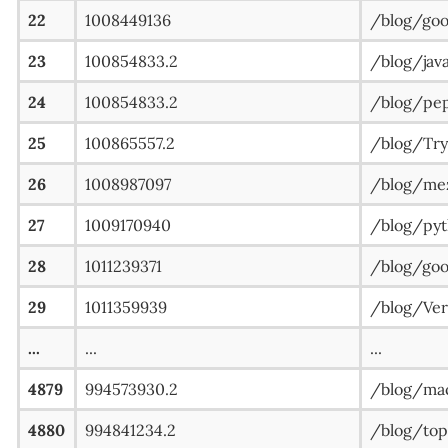
22
1008449136
/blog/
23
100854833.2
/blog/
24
100854833.2
/blog/pep
25
100865557.2
/blog/Try-
26
1008987097
/blog/me
27
1009170940
/blog/p
28
1011239371
/blog/
29
1011359939
/blog/Veri
...
...
...
4879
994573930.2
/blog/ma
4880
994841234.2
/blog/top