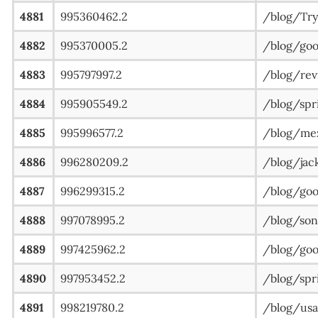
4881
995360462.2
/blog/Try-
4882
995370005.2
/blog/g
4883
995797997.2
/blog/re
4884
995905549.2
/blog/s
4885
995996577.2
/blog/m
4886
996280209.2
/blog/jac
4887
996299315.2
/blog/g
4888
997078995.2
/blog/son
4889
997425962.2
/blog/
4890
997953452.2
/blog/s
4891
998219780.2
/blog/usa