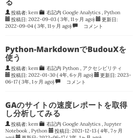
る
投稿者:
kem
右記内
Google Analytics
,
Python
投稿日:
2022-09-03
( 3年, 11ヶ月 ago)
更新日:
2022-09-04
( 3年, 11ヶ月 ago)
コメント
Python-MarkdownでBudouXを
使う
投稿者:
kem
右記内
Python
,
アクセシビリティ
投稿日:
2022-01-30
( 4年, 6ヶ月 ago)
更新日:
2023-
06-17
( 3年, 1ヶ月 ago)
コメント
GAのサイトの速度レポートを取得
し分析してみる
投稿者:
kem
右記内
Google Analytics
,
Jupyter
Notebook
,
Python
投稿日:
2021-12-13
( 4年, 7ヶ月
ago)
更新日:
2023-06-17
( 3年, 1ヶ月 ago)