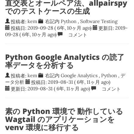
直交表とオールペア法、allpairspy
でのテストケースの生成
投稿者:
kem
右記内
Python
,
Software Testing
投稿日:
2019-09-28
( 6年, 10ヶ月 ago)
更新日:
2019-
09-28
( 6年, 10ヶ月 ago)
コメント
Python Google Analytics の読了
率データを分析する
投稿者:
kem
右記内
Google Analytics
,
Python
,
デ
ータ分析
投稿日:
2019-08-31
( 6年, 11ヶ月 ago)
更新日:
2019-08-31
( 6年, 11ヶ月 ago)
コメント
素の Python 環境で 動作している
Wagtail のアプリケーションを
venv 環境に移行する