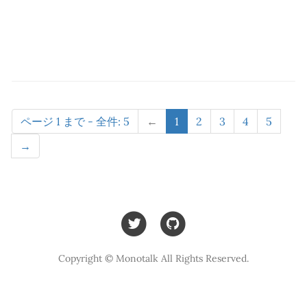
ページ 1 まで - 全件: 5
←
1
2
3
4
5
→
Copyright © Monotalk All Rights Reserved.