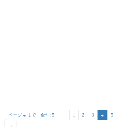
ページ 4 まで - 全件: 5
←
1
2
3
4
5
→