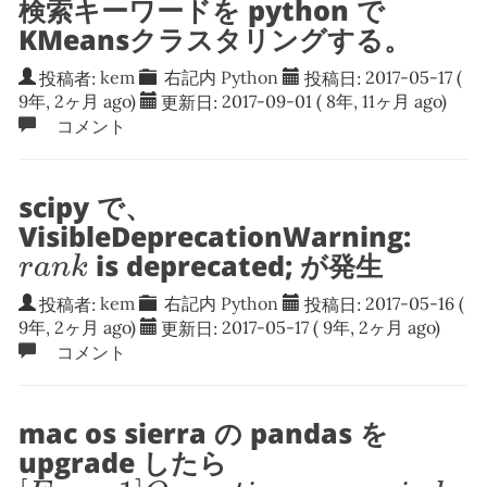
検索キーワードを python で
KMeansクラスタリングする。
投稿者:
kem
右記内
Python
投稿日:
2017-05-17
(
9年, 2ヶ月 ago)
更新日:
2017-09-01
( 8年, 11ヶ月 ago)
コメント
scipy で、
VisibleDeprecationWarning:
r
a
n
k
is deprecated; が発生
r
a
n
k
投稿者:
kem
右記内
Python
投稿日:
2017-05-16
(
9年, 2ヶ月 ago)
更新日:
2017-05-17
( 9年, 2ヶ月 ago)
コメント
mac os sierra の pandas を
upgrade したら
[
E
r
r
n
o
1
]
O
p
e
r
a
t
i
o
n
¬
p
e
r
m
i
e
d
: