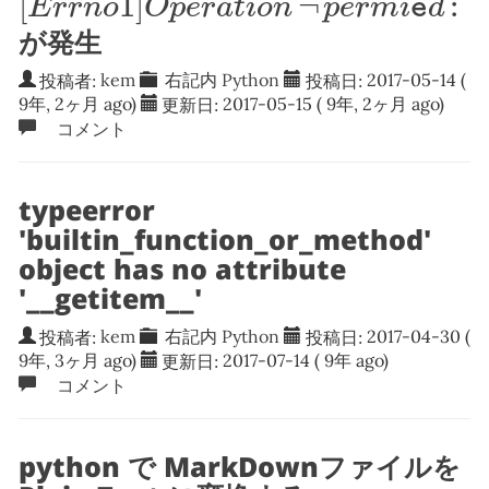
[
1
]
¬
:
E
r
r
n
o
O
p
e
r
a
t
i
o
n
p
e
r
m
i
d
e
が発生
投稿者:
kem
右記内
Python
投稿日:
2017-05-14
(
9年, 2ヶ月 ago)
更新日:
2017-05-15
( 9年, 2ヶ月 ago)
コメント
typeerror
'builtin_function_or_method'
object has no attribute
'__getitem__'
投稿者:
kem
右記内
Python
投稿日:
2017-04-30
(
9年, 3ヶ月 ago)
更新日:
2017-07-14
( 9年 ago)
コメント
python で MarkDownファイルを