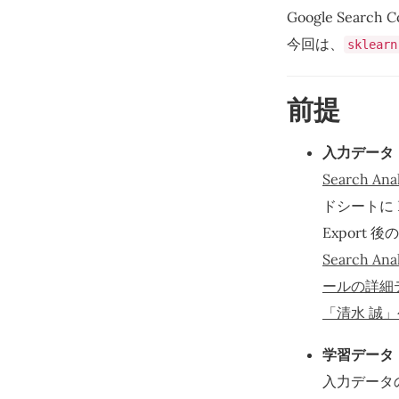
Google Sear
今回は、
sklearn
前提
入力データ
Search An
ドシートに E
Export
Search An
ールの詳細デ
「清水 誠
学習データ
入力データ