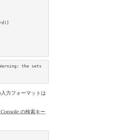
rd
)]
Warning
:
the
sets
の入力フォーマットは
h Console の検索キー