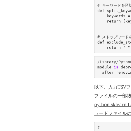
# キーワードを区
def
split_keyw
keywords
=
return
[
ke
# ストップワード
def
exclude_st
return
" "
/
Library
/
Pytho
module
is
depr
after
removi
以下、入力TSV
ファイルの一部抜
python sklea
ワードファイル
#-------------