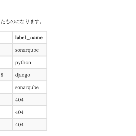
したものになります。
label_name
sonarqube
python
.8
django
sonarqube
404
404
404