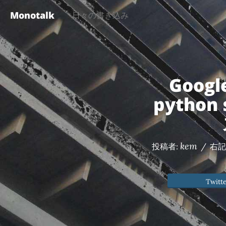
Monotalk
日々の書き込み
Googl
python 
kem
投稿者:
/
右
Twitt