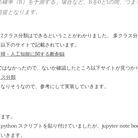
る確率（B）を予測する」場合など、Bを0と1の間、つま
前提となります。
2クラス分類はできるということがわかりました。 多クラス
、以下のサイトで記載されています。
帰 - 人工知能に関する断創録
n の 例ではなかったので、ないか確認したところ以下サイトが見つ
クラス分類
になりそうなので、参考にして実装していきます。
ります。
thon スクリプトを貼り付けていましたが、jupyter note b
ていきます。