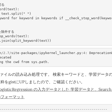
切る
ord
(
text
):
text
.
split
(
" "
)
yword
for
keyword
in
keywords
if
__check_stop_word
(
keywo
を除外する
op_words
(
text
):
.
join
(
split_keyword
(
text
))
n
/
2.7
/
site
-
packages
/
ipykernel_launcher
.
py
:
4
:
Deprecation
ecated
ng
the
cwd
from
sys
.
path
.
ファイルの読み込み処理です。 検索キーワードと、学習データ
粋をgistにUPしましたので、ご確認ください。
rn LogisticRegression の入力データとした 学習データと、Searc
のフォーマット
------------------------------------------------------