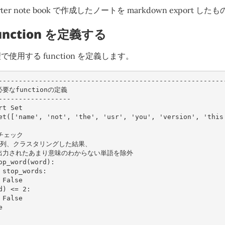
er note book で作成したノートを markdown export した
nction を定義する
使用する function を定義します。
--------------------------------------------------------
要なfunctionの定義
------------------
rt
Set
et
([
'name'
,
'not'
,
'the'
,
'usr'
,
'you'
,
'version'
,
'this
のチェック
字列、クラスタリングした結果、
出力されたあまり意味のわからない単語を除外
op_word
(
word
):
stop_words
:
False
d
)
<=
2
:
False
e