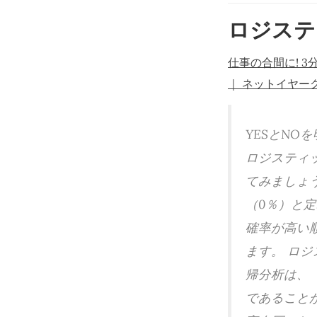
ロジステ
仕事の合間に! 
｜ ネットイヤー
YESとN
ロジスティ
てみましょう
（0％）と
確率が高い
ます。 ロ
帰分析は、
であること