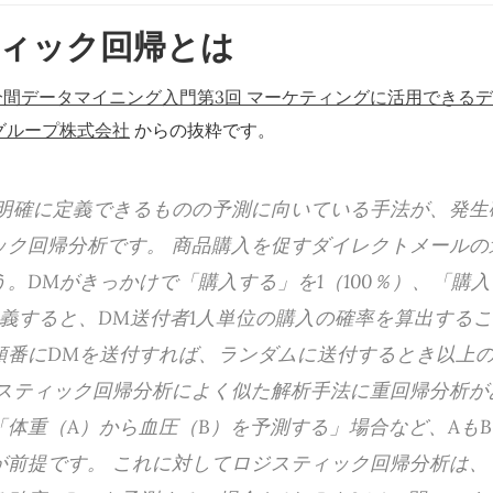
ィック回帰とは
3分間データマイニング入門第3回 マーケティングに活用できる
グループ株式会社
からの抜粋です。
Oを明確に定義できるものの予測に向いている手法が、発
ック回帰分析です。 商品購入を促すダイレクトメールの
。DMがきっかけで「購入する」を1（100％）、「購
定義すると、DM送付者1人単位の購入の確率を算出する
順番にDMを送付すれば、ランダムに送付するとき以上
ジスティック回帰分析によく似た解析手法に重回帰分析が
「体重（A）から血圧（B）を予測する」場合など、Aも
が前提です。 これに対してロジスティック回帰分析は、