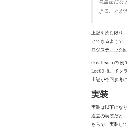
高血圧にな
きることが
上記を読む限り、
とできるようで
ロジスティック回
skeatlear
Lec80-81_多
上記が今回参考
実装
実装は以下にな
過去の実装だと、py
ちらで、実装し