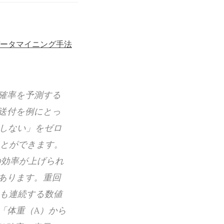
データマイニング手法
生確率を予測する
送付を例にとっ
入しない」をゼロ
ことができます。
の効率が上げられ
あります。重回
Bも連続する数値
「体重（A）から