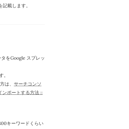
た結果を記載します。
タをGoogle スプレッ
ます。
方は、
サーチコンソ
インポートする方法 ::
00キーワードくらい