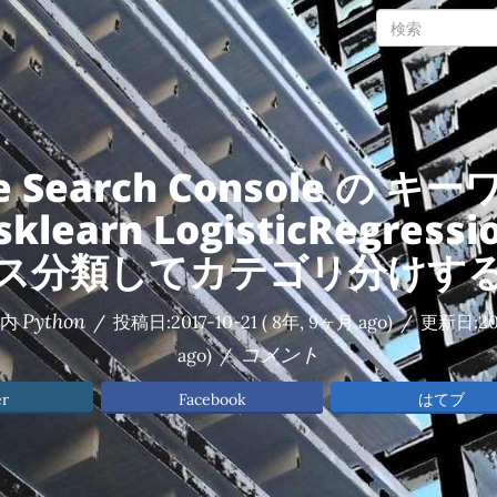
e Search Console の キ
sklearn LogisticRegress
ス分類してカテゴリ分けす
Python
記内
/
投稿日:
2017-10-21
( 8年, 9ヶ月 ago)
/
更新日:
20
コメント
ago)
/
er
Facebook
はてブ