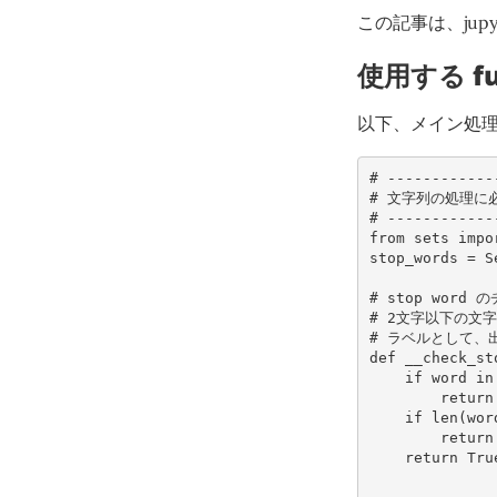
この記事は、jupyt
使用する fu
以下、メイン処理で
# ------------
# 文字列の処理に必
# ------------
from
sets
impo
stop_words
=
S
# stop word 
# 2文字以下の文
# ラベルとして、
def
__check_st
if
word
in
return
if
len
(
wor
return
return
Tru