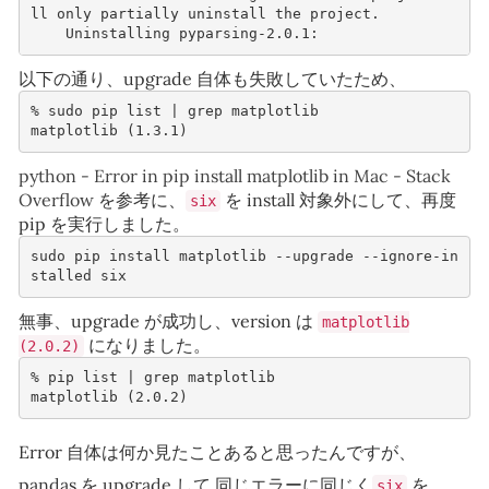
ll only partially uninstall the project.
    Uninstalling pyparsing-2.0.1:
以下の通り、upgrade 自体も失敗していたため、
% 
sudo
pip
list
|
grep
matplotlib (1.3.1)
python - Error in pip install matplotlib in Mac - Stack
Overflow
を参考に、
を install 対象外にして、再度
six
pip を実行しました。
sudo pip install matplotlib --upgrade --ignore-in
stalled six
無事、upgrade が成功し、version は
matplotlib
になりました。
(2.0.2)
% 
pip
list
|
grep
matplotlib (2.0.2)
Error 自体は何か見たことあると思ったんですが、
pandas を upgrade して 同じエラーに同じく
を
six