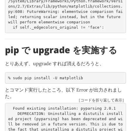
/System/Library/Frameworks/Python.framework/Versi
ons/2.7/Extras/lib/python/matplotlib/collections.
py:608: FutureWarning: elementwise comparison fai
led; returning scalar instead, but in the future 
will perform elementwise comparison
  if self._edgecolors_original != 'face':
pip で upgrade を実施する
とりあえず、upgrade すれば消えるだろうと、
% 
sudo
pip
install
-U
とコマンド実行したところ、以下 Error が出力されまし
た。
［コードを折り返して表示］
  Found existing installation: pyparsing 2.0.1
    DEPRECATION: Uninstalling a distutils install
ed project (pyparsing) has been deprecated and wi
ll be removed in a future version. This is due to 
the fact that uninstalling a distutils project wi