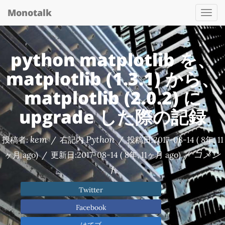
Monotalk
Togg
navi
python matplotlib を、
matplotlib (1.3.1) から、
matplotlib (2.0.2) に
upgrade した際の記録
kem
Python
投稿者:
/
右記内
/
投稿日:
2017-08-14
( 8年, 11
コメン
ヶ月 ago)
/
更新日:
2017-08-14
( 8年, 11ヶ月 ago)
/
ト
Twitter
Facebook