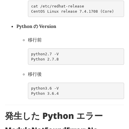
cat /etc/redhat-release 
CentOS Linux release 7.4.1708 (Core)
Python の Version
移行前
python2.7 -V
Python 2.7.8  
移行後
python3.6 -V
Python 3.6.4
発生した Python エラー