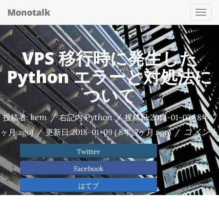
Monotalk
Togg
navi
VPS 移行時に発生した
Python エラーと対処法に
ついて
kem
Python
投稿者:
/
右記内
/
投稿日:
2018-01-07
( 8年, 7
コメント
ヶ月 ago)
/
更新日:
2018-01-09
( 8年, 7ヶ月 ago)
/
Twitter
Facebook
はてブ