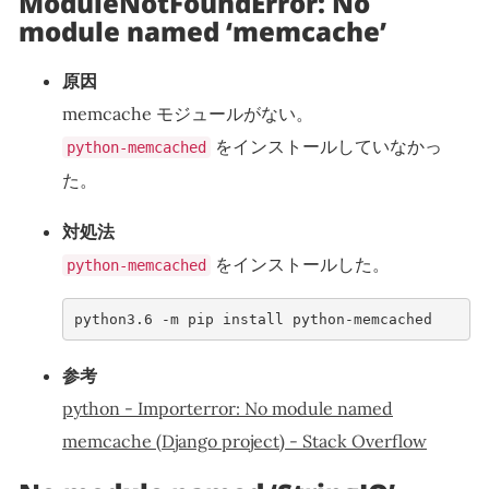
ModuleNotFoundError: No
module named ‘memcache’
原因
memcache モジュールがない。
をインストールしていなかっ
python-memcached
た。
対処法
をインストールした。
python-memcached
python3.6 -m pip install python-memcached
参考
python - Importerror: No module named
memcache (Django project) - Stack Overflow