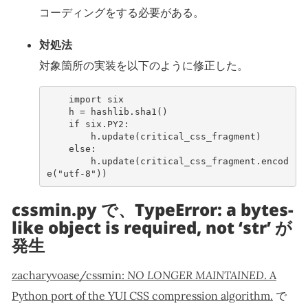
コーディングをする必要がある。
対処法
対象箇所の実装を以下のように修正した。
import
six
h
=
hashlib
.
sha1
()
if
six
.
PY2
:
h
.
update
(
critical_css_fragment
)
else
:
h
.
update
(
critical_css_fragment
.
encod
e
(
"utf-8"
))
cssmin.py で、TypeError: a bytes-
like object is required, not ‘str’ が
発生
NO LONGER MAINTAINED
zacharyvoase/cssmin:
. A
Python port of the YUI CSS compression algorithm.
で