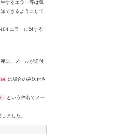
発生するエラー等は気
検知できるようにして
404 エラーに対する
ドレス宛に、メールが送付
の場合のみ送付さ
lse
という件名でメー
r:
更しました。