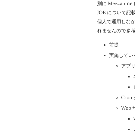
別に Mezza
JOB について記
個人で運用しな
れませんので参
前提
実施してい
アプ
Cro
Web