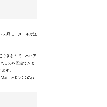
アドレス宛に、メールが送
指定できるので、不正ア
われるのを回避できま
きます。
Mail | MKNOD
の設