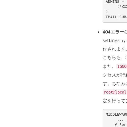
ADMINS
=
(
'XX
)
EMAIL_SUB
404エラ
settin
付されます
こちらも、
また、
IGNO
クセスが行
す。ちなみ
root@local
定を行って
MIDDLEWAR
.....
# For