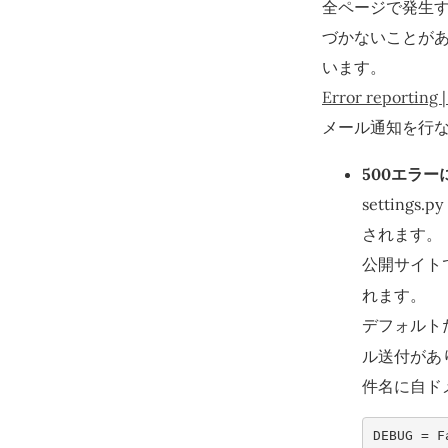
全ページで発生
づかないことが
います。
Error reporting 
メール通知を行
500エラ
settin
されます。
公開サイトで
れます。
デフォルト
ル送付があ
件名に自ド
DEBUG
=
F