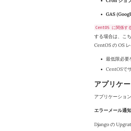
Cron ジ
GAS (Go
CentOS に関係
する場合は、こ
CentOS の 
最低限必要な
CentOS
アプリケー
アプリケーショ
エラーメール通
Django の U