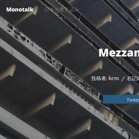
Monotalk
日々の書き込み
Mezz
kem
投稿者:
/
右記
Twitt