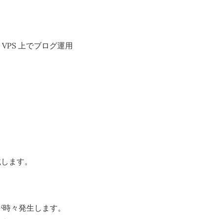
PS 上でブログ運用
載します。
ことが時々発生します。