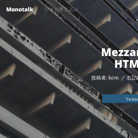
Monotalk
日々の書き込み
Mezza
HT
kem
投稿者:
/
右記
Twitt