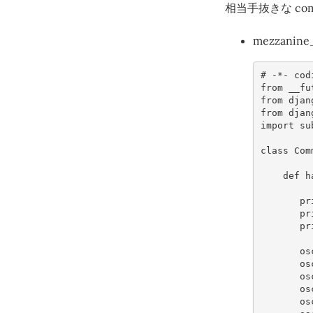
相当手抜きな c
mezzanine
# -*- cod
from
__fu
from
djan
from
djan
import
su
class
Com
def
h
pr
pr
pr
os
os
os
os
os