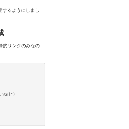
ら指定するようにしまし
成
gs.py 静的リンクのみなの
.html"
)