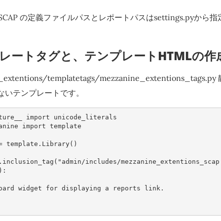
nSCAP の定義ファイルパスとレポートパスはsettings.pyか
ンプレートタグと、テンプレートHTMLの作
_extentions/templatetags/mezzanine_extentions_ta
ないテンプレートです。
ture__
import
unicode_literals
anine
import
template
=
template
.
Library
()
.
inclusion_tag
(
"admin/includes/mezzanine_extentions_scap
):
ashboard widget for displaying a reports link.