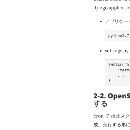
django appli
アプリケー
python2.7
setting
INSTALLED
"mezz
...
)
2-2. Op
する
cron で she
成、実行する形