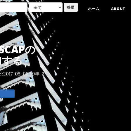
ホーム
ABOUT
nSCAPの
加する
:
2017-05-06
( 9年, 3