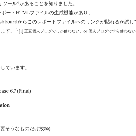
うツール?があることを知りました。
はレポートHTMLファイルの生成機能があり、
 の dashboardからこのレポートファイルへのリンクが貼れるか
1
します。
[1] 正直個人ブログでしか使わない。or 個人ブログですら使わ
行しています。
ase 6.7 (Final)
sion
8
必要そうなものだけ抜粋)