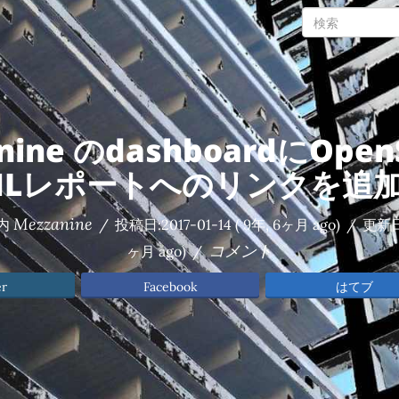
nine のdashboardにOpe
MLレポートへのリンクを追
Mezzanine
内
/
投稿日:
2017-01-14
( 9年, 6ヶ月 ago)
/
更新日
コメント
ヶ月 ago)
/
er
Facebook
はてブ