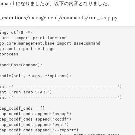
ommand になりましたが、以下の内容となりました。
_extentions/management/commands/run_scap.py
ing: utf-8 -*-
ture__
import
print_function
go.core.management.base
import
BaseCommand
go.conf
import
settings
bprocess
mand
(
BaseCommand
):
andle
(
self
,
*
args
,
**
options
):
int
(
"-------------------------------------------"
)
int
(
"run scap START"
)
int
(
"-------------------------------------------"
)
cap_xccdf_cmds
=
[]
cap_xccdf_cmds
.
append
(
"oscap"
)
cap_xccdf_cmds
.
append
(
"xccdf"
)
cap_xccdf_cmds
.
append
(
"eval"
)
cap_xccdf_cmds
.
append
(
"--report"
)