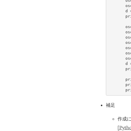
os
os
d
pr
os
os
os
os
os
os
os
d
pr
pr
pr
pr
補足
作成
[Pyth