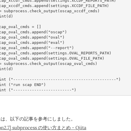
cap_xccdf_cmds
.
append
(
settings
.
XCCDF_REPORTS_PATH
)
cap_xccdf_cmds
.
append
(
settings
.
XCCDF_FILE_PATH
)
=
subprocess
.
check_output
(
oscap_xccdf_cmds
)
int
(
d
)
cap_oval_cmds
=
[]
cap_oval_cmds
.
append
(
"oscap"
)
cap_oval_cmds
.
append
(
"oval"
)
cap_oval_cmds
.
append
(
"eval"
)
cap_oval_cmds
.
append
(
"--report"
)
cap_oval_cmds
.
append
(
settings
.
OVAL_REPORTS_PATH
)
cap_oval_cmds
.
append
(
settings
.
OVAL_FILE_PATH
)
=
subprocess
.
check_output
(
oscap_oval_cmds
)
int
(
d
)
int
(
"--------------------------------------------"
)
int
(
"run scap END"
)
int
(
"-------------------------"
)
には、以下の記事を参考にしました。
on2.7] subprocess の使い方まとめ - Qiita