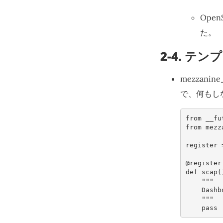
Ope
た。
2-4. テ
mezzanine
で、何もし
from
__fu
from
mezz
register
@register
def
scap
(
"""
    D
    """
pass