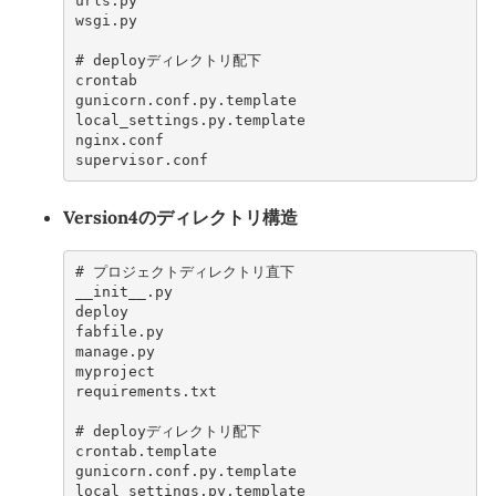
urls.py
wsgi.py
# 
crontab
gunicorn.conf.py.template
local_settings.py.template
nginx.conf
supervisor.conf
Version4のディレクトリ構造
# 
__init__.py
deploy
fabfile.py
manage.py
myproject
requirements.txt
# 
crontab.template
gunicorn.conf.py.template
local_settings.py.template