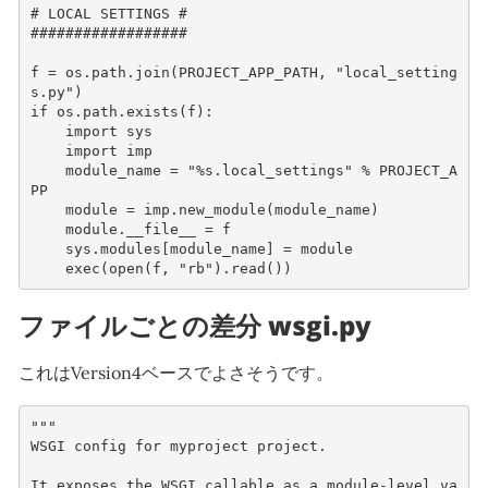
# LOCAL SETTINGS #

##################

f = os.path.join(PROJECT_APP_PATH, "local_setting
s.py")

if os.path.exists(f):

    import sys

    import imp

    module_name = "%s.local_settings" % PROJECT_A
PP

    module = imp.new_module(module_name)

    module.__file__ = f

    sys.modules[module_name] = module

ファイルごとの差分 wsgi.py
これはVersion4ベースでよさそうです。
"""
WSGI config for myproject project.
It exposes the WSGI callable as a module-level va