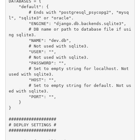
DATABASES
=
{
"default"
:
{
# Ends with "postgresql_psycopg2", "mysq
l", "sqlite3" or "oracle".
"ENGINE"
:
"django.db.backends.sqlite3"
,
# DB name or path to database file if usi
ng sqlite3.
"NAME"
:
"dev.db"
,
# Not used with sqlite3.
"USER"
:
""
,
# Not used with sqlite3.
"PASSWORD"
:
""
,
# Set to empty string for localhost. Not 
used with sqlite3.
"HOST"
:
""
,
# Set to empty string for default. Not us
ed with sqlite3.
"PORT"
:
""
,
}
}
###################
# DEPLOY SETTINGS #
###################