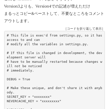
Version3よりも、Version4での記述が増えただけ
まるっとコピー&ペーストして、不要なところをコメント
アウトします。
［コードを折り返して表示］
# This file is exec'd from settings.py, so it has 
access to and can
# modify all the variables in settings.py.
# If this file is changed in development, the dev
elopment server will
# have to be manually restarted because changes w
ill not be noticed
# immediately.
DEBUG
=
True
# Make these unique, and don't share it with anyb
ody.
SECRET_KEY
=
"xxxxxxxx"
NEVERCACHE_KEY
=
"xxxxxxxxx"