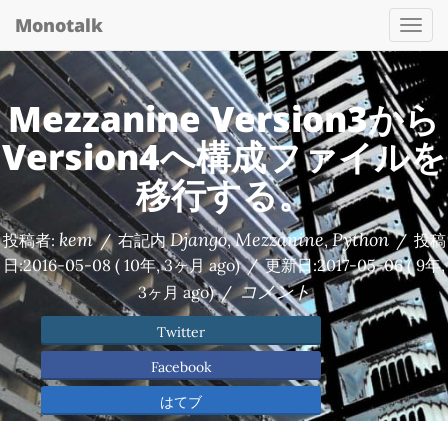
Monotalk
Togg
navi
Mezzanine Version3から
Version4へ構成ファイルを
移行する。
kem
Django
Mezzanine
Python
投稿者:
/
右記内
,
,
/
投稿
日:
2016-05-08
( 10年, 3ヶ月 ago)
/
更新日:
2017-05-06
( 9年,
コメント
3ヶ月 ago)
/
Twitter
Facebook
はてブ