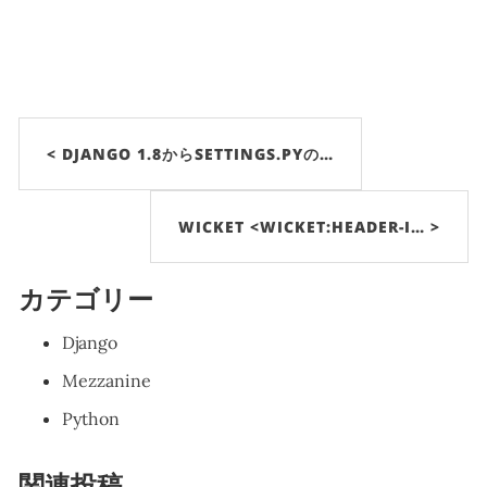
< DJANGO 1.8からSETTINGS.PYの…
WICKET <WICKET:HEADER-I… >
カテゴリー
Django
Mezzanine
Python
関連投稿