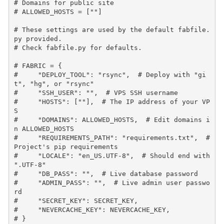
# Domains for public site
# ALLOWED_HOSTS = [""]
# These settings are used by the default fabfile.
py provided.
# Check fabfile.py for defaults.
# FABRIC = {
#     "DEPLOY_TOOL": "rsync",  # Deploy with "gi
t", "hg", or "rsync"
#     "SSH_USER": "",  # VPS SSH username
#     "HOSTS": [""],  # The IP address of your VP
S
#     "DOMAINS": ALLOWED_HOSTS,  # Edit domains i
n ALLOWED_HOSTS
#     "REQUIREMENTS_PATH": "requirements.txt",  # 
Project's pip requirements
#     "LOCALE": "en_US.UTF-8",  # Should end with 
".UTF-8"
#     "DB_PASS": "",  # Live database password
#     "ADMIN_PASS": "",  # Live admin user passwo
rd
#     "SECRET_KEY": SECRET_KEY,
#     "NEVERCACHE_KEY": NEVERCACHE_KEY,
# }