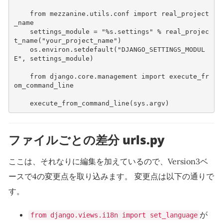
from
mezzanine.utils.conf
import
real_project
_name
settings_module
=
"
%s
.settings"
%
real_projec
t_name
(
"your_project_name"
)
os
.
environ
.
setdefault
(
"DJANGO_SETTINGS_MODUL
E"
,
settings_module
)
from
django.core.management
import
execute_fr
om_command_line
execute_from_command_line
(
sys
.
argv
)
ファイルごとの差分 urls.py
ここは、それなりに編集を加えているので、Version3ベ
ースで4の変更点を取り込みます。 変更点は以下の通りで
す。
が
from django.views.i18n import set_language