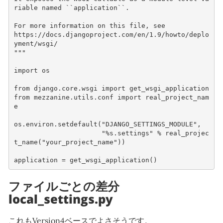
riable named ``application``.
For more information on this file, see
https://docs.djangoproject.com/en/1.9/howto/deplo
yment/wsgi/
"""
import
os
from
django.core.wsgi
import
get_wsgi_application
from
mezzanine.utils.conf
import
real_project_nam
e
os
.
environ
.
setdefault
(
"DJANGO_SETTINGS_MODULE"
,
"
%s
.settings"
%
real_projec
t_name
(
"your_project_name"
))
application
=
get_wsgi_application
()
ファイルごとの差分
local_settings.py
これもVersion4ベースでよさそうです。