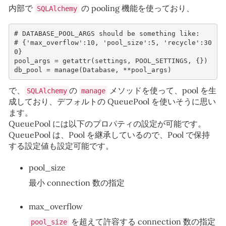
内部で
の pooling 機能を使っており、
SQLAlchemy
# DATABASE_POOL_ARGS should be something like:
# {'max_overflow':10, 'pool_size':5, 'recycle':30
0}
pool_args
=
getattr
(
settings
,
POOL_SETTINGS
,
{})
db_pool
=
manage
(
Database
,
**
pool_args
)
で、
の
メソッドを使って、pool を生
SQLAlchemy
manage
成しており、デフォルトの QueuePool を使いそうに思い
ます。
QueuePool には以下のプロパティの設定が可能です。
QueuePool は、Pool を継承しているので、Pool で保持
する設定値も設定可能です。
pool_size
最小 connection 数の指定
max_overflow
を超えて許容する connection 数の指定
pool_size