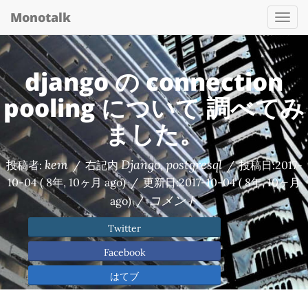
Monotalk
Togg
navi
django の connection
pooling について 調べてみ
ました。
kem
Django
postgresql
投稿者:
/
右記内
,
/
投稿日:
2017-
10-04
( 8年, 10ヶ月 ago)
/
更新日:
2017-10-04
( 8年, 10ヶ月
コメント
ago)
/
Twitter
Facebook
はてブ