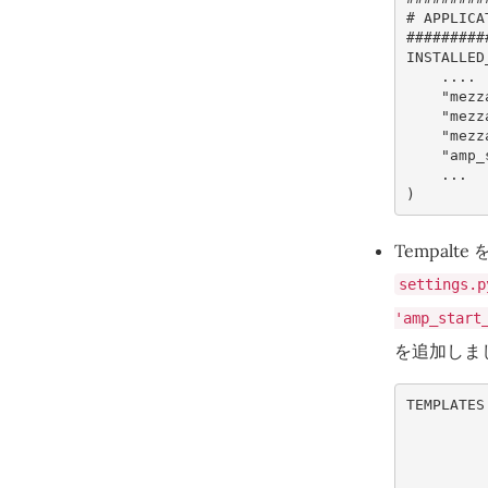
# APPLICA
#########
INSTALLED
....
"mezz
"mezz
"mezz
"amp_
...
)
Tempalt
settings.p
'amp_start
を追加しま
TEMPLATES