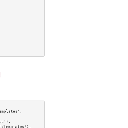
,
emplates'
,
es'
),
t/templates'
),