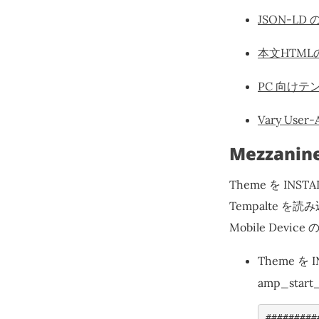
JSON-L
本文HTMLの
PC 向けテ
Vary User
Mezzani
Theme を INST
Tempalte を
Mobile Dev
Theme を 
amp_star
#########