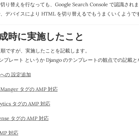
で切り替えを行なっても、Google Search Console で認識さ
 で、デバイスにより HTML を切り替えるでもうまくいくようで
成時に実施したこと
た順ですが、実施したことを記載します。
 の テンプレート というか Django のテンプレートの観点での記載
ne への 設定追加
ag Manger タグの AMP 対応
alytics タグの AMP 対応
dsense タグの AMP 対応
 AMP 対応