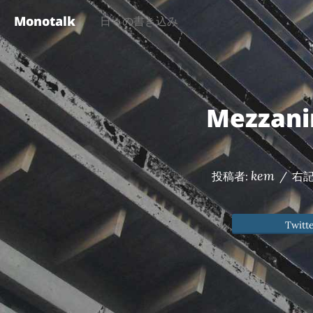
Monotalk
日々の書き込み
Mezza
kem
投稿者:
/
右
Twitt