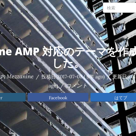
nine AMP 対応のテーマを
した。
Mezzanine
記内
/
投稿日:
2017-07-08
( 9年 ago)
/
更新日:
201
コメント
ago)
/
er
Facebook
はてブ