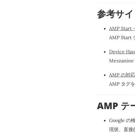
参考サイ
AMP Start 
AMP Sta
Device Han
Mezzani
AMP の対
AMP タ
AMP 
Google
現状、直接