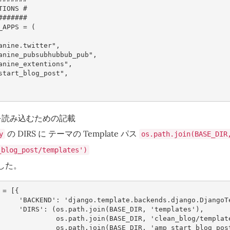
TIONS #
#######
_APPS
=
(
anine.twitter"
,
anine_pubsubhubbub_pub"
,
anine_extentions"
,
start_blog_post"
,
e を読み込むための記載
の DIRS に テーマの Template パス
y
os.path.join(BASE_DIR
_blog_post/templates')
した。
=
[{
'BACKEND'
:
'django.template.backends.django.DjangoT
'DIRS'
:
(
os
.
path
.
join
(
BASE_DIR
,
'templates'
),
os
.
path
.
join
(
BASE_DIR
,
'clean_blog/templat
os
.
path
.
join
(
BASE_DIR
,
'amp_start_blog_pos