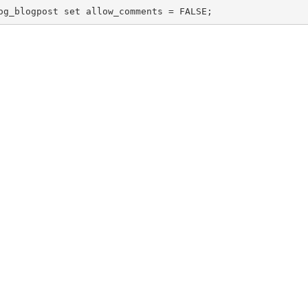
og_blogpost
set
allow_comments
=
FALSE
;