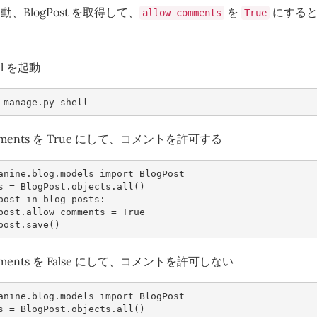
 を起動、BlogPost を取得して、
を
にすると
allow_comments
True
ell を起動
manage
.
py
shell
omments を True にして、コメントを許可する
anine.blog.models
import
BlogPost
s
=
BlogPost
.
objects
.
all
()
post
in
blog_posts
:
post
.
allow_comments
=
True
post
.
save
()
omments を False にして、コメントを許可しない
anine.blog.models
import
BlogPost
s
=
BlogPost
.
objects
.
all
()