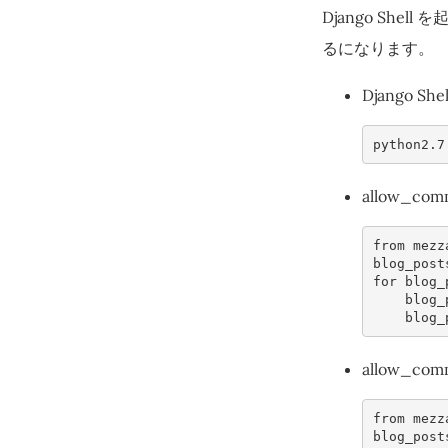
Django Shell
るになります。
Django Sh
python2
.7
allow_c
from
mezz
blog_post
for
blog_
blog_
blog_
allow_c
from
mezz
blog_post