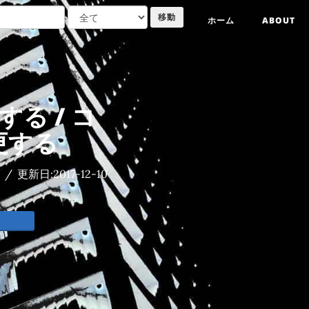
ホーム
ABOUT
する / コ
更する
/
更新日:
2017-12-10