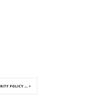
RITY POLICY … >