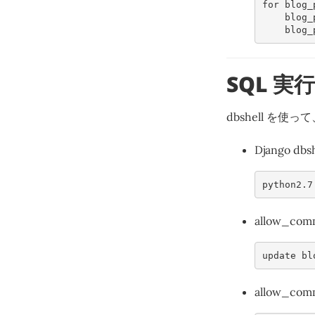
for
blog_
blog_
blog_
SQL 実行
dbshell を使
Django db
python2
.7
allow_c
update
bl
allow_c