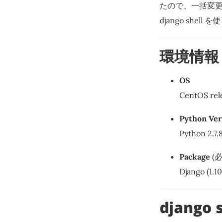
たので、一括変
django she
環境情報
OS
CentOS rele
Python Ver
Python 2.7.
Package
(
Django (1.1
django 