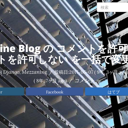
nine Blog の コメントを許可
トを許可しない を一括で変
Django
Mezzanine
内
,
/
投稿日:
2017-05-07
( 9年, 3ヶ月 ago)
コメント
( 8年, 7ヶ月 ago)
/
er
Facebook
はてブ