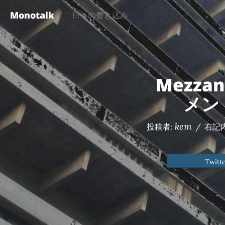
Monotalk
日々の書き込み
Mezza
メン
kem
投稿者:
/
右記
Twitt