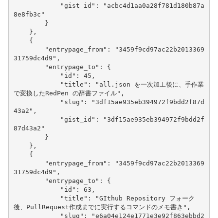
"gist_id"
:
"acbc4d1aa0a28f781d180b87a
8e8fb3c"
}
},
{
"entrypage_from"
:
"3459f9cd97ac22b2013369
31759dc4d9"
,
"entrypage_to"
:
{
"id"
:
45
,
"title"
:
"all.json を一次加工後に、手作業
で変換したRedPen の辞書ファイル"
,
"slug"
:
"3df15ae935eb394972f9bdd2f87d
43a2"
,
"gist_id"
:
"3df15ae935eb394972f9bdd2f
87d43a2"
}
},
{
"entrypage_from"
:
"3459f9cd97ac22b2013369
31759dc4d9"
,
"entrypage_to"
:
{
"id"
:
63
,
"title"
:
"GIthub Repository フォーク
後、PullRequest作成までに実行するコマンドのメモ書き"
,
"slug"
:
"e6a04e124e1771e3e92f863ebbd2