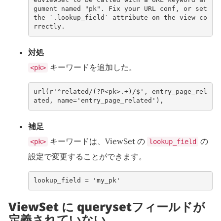
gument named "pk". Fix your URL conf, or set 
the `.lookup_field` attribute on the view co
rrectly.
対処
キーワードを追加した。
<pk>
url
(
r
'^related/(?P<pk>.+)/$'
,
entry_page_rel
ated
,
name
=
'entry_page_related'
),
補足
キーワードは、ViewSet の
の
<pk>
lookup_field
設定で変更することができます。
lookup_field
=
'my_pk'
ViewSet に querysetフィールドが
定義されていない