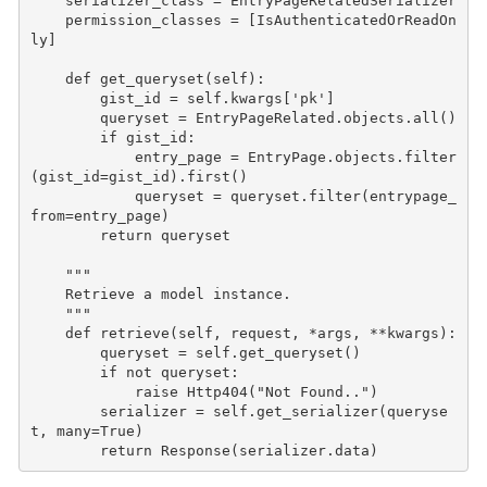
serializer_class
=
EntryPageRelatedSerializer
permission_classes
=
[
IsAuthenticatedOrReadOn
ly
]
def
get_queryset
(
self
):
gist_id
=
self
.
kwargs
[
'pk'
]
queryset
=
EntryPageRelated
.
objects
.
all
()
if
gist_id
:
entry_page
=
EntryPage
.
objects
.
filter
(
gist_id
=
gist_id
)
.
first
()
queryset
=
queryset
.
filter
(
entrypage_
from
=
entry_page
)
return
queryset
"""
    Retrieve a model instance.
    """
def
retrieve
(
self
,
request
,
*
args
,
**
kwargs
):
queryset
=
self
.
get_queryset
()
if
not
queryset
:
raise
Http404
(
"Not Found.."
)
serializer
=
self
.
get_serializer
(
queryse
t
,
many
=
True
)
return
Response
(
serializer
.
data
)