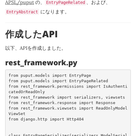
APSL/puput
の、
、および、
EntryPageRelated
になります。
EntryAbstract
作成したAPI
以下、APIを作成しました。
rest_framework.py
from
puput.models
import
EntryPage
from
puput.models
import
EntryPageRelated
from
rest_framework.permissions
import
IsAuthenti
catedOrReadOnly
from
rest_framework
import
serializers
,
viewsets
from
rest_framework.response
import
Response
from
rest_framework.viewsets
import
ReadOnlyModel
ViewSet
from
django.http
import
Http404
class
EntryPageSerializer
(
serializers
.
ModelSerial