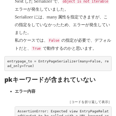
Nest した Serializer で、
object is not iterable
エラーが発生していました。
Serializer には、many 属性を指定できますが、こ
の指定をしていなかったため、エラーが発生してい
ました。
私のケースでは、
の指定が必要で、デフォル
False
トだと、
で動作するのかと思います。
True
entrypage_to
=
EntryPageSerializer
(
many
=
False
,
re
ad_only
=
True
)
pkキーワードが含まれていない
エラー内容
［コードを折り返して表示］
AssertionError: Expected view EntryPageRelat
edViewSet to be called with a URL keyword ar