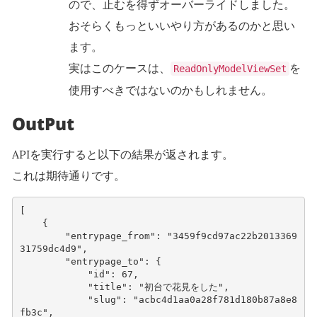
ので、止むを得ずオーバーライドしました。
おそらくもっといいやり方があるのかと思い
ます。
実はこのケースは、
を
ReadOnlyModelViewSet
使用すべきではないのかもしれません。
OutPut
APIを実行すると以下の結果が返されます。
これは期待通りです。
[
{
"entrypage_from"
:
"3459f9cd97ac22b2013369
31759dc4d9"
,
"entrypage_to"
:
{
"id"
:
67
,
"title"
:
"初台で花見をした"
,
"slug"
:
"acbc4d1aa0a28f781d180b87a8e8
fb3c"
,