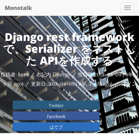
Monotalk
Togg
navi
Django rest framework
で、Serializer をネストし
た APIを作成する
kem
Django
投稿者:
/
右記内
/
投稿日:
2018-04-09
( 8年, 3
コメン
ヶ月 ago)
/
更新日:
2018-04-09
( 8年, 3ヶ月 ago)
/
ト
Twitter
Facebook
はてブ