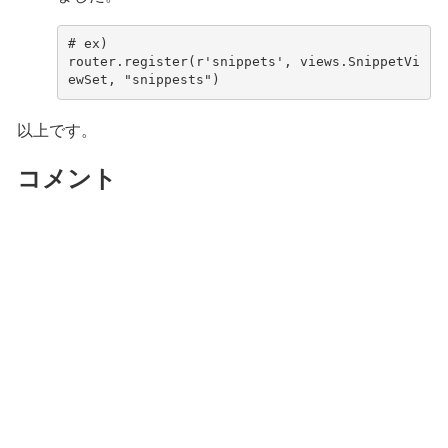
# ex)
router
.
register
(
r
'snippets'
,
views
.
SnippetVi
ewSet
,
"snippests"
)
以上です。
コメント