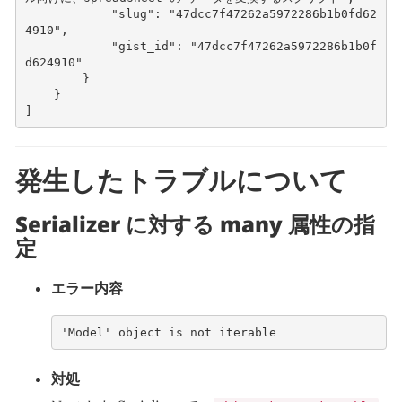
"slug"
:
"47dcc7f47262a5972286b1b0fd62
4910"
,
"gist_id"
:
"47dcc7f47262a5972286b1b0f
d624910"
}
}
]
発生したトラブルについて
Serializer に対する many 属性の指
定
エラー内容
'Model' object is not iterable     
対処