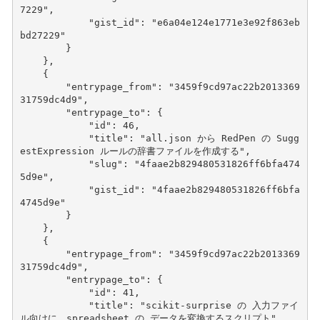
7229"
,
"gist_id"
:
"e6a04e124e1771e3e92f863eb
bd27229"
}
},
{
"entrypage_from"
:
"3459f9cd97ac22b2013369
31759dc4d9"
,
"entrypage_to"
:
{
"id"
:
46
,
"title"
:
"all.json から RedPen の Sugg
estExpression ルールの辞書ファイルを作成する"
,
"slug"
:
"4faae2b829480531826ff6bfa474
5d9e"
,
"gist_id"
:
"4faae2b829480531826ff6bfa
4745d9e"
}
},
{
"entrypage_from"
:
"3459f9cd97ac22b2013369
31759dc4d9"
,
"entrypage_to"
:
{
"id"
:
41
,
"title"
:
"scikit-surprise の 入力ファイ
ル向けに、spreadsheet の データを変換するスクリプト"
,