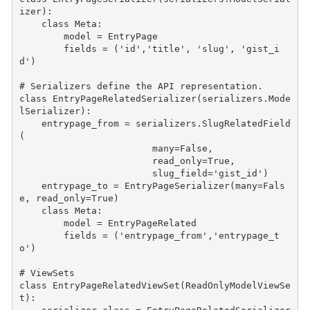
izer
):
class
Meta
:
model
=
EntryPage
fields
=
(
'id'
,
'title'
,
'slug'
,
'gist_i
d'
)
# Serializers define the API representation.
class
EntryPageRelatedSerializer
(
serializers
.
Mode
lSerializer
):
entrypage_from
=
serializers
.
SlugRelatedField
(
many
=
False
,
read_only
=
True
,
slug_field
=
'gist_id'
)
entrypage_to
=
EntryPageSerializer
(
many
=
Fals
e
,
read_only
=
True
)
class
Meta
:
model
=
EntryPageRelated
fields
=
(
'entrypage_from'
,
'entrypage_t
o'
)
# ViewSets
class
EntryPageRelatedViewSet
(
ReadOnlyModelViewSe
t
):