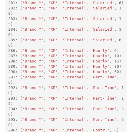
281
:
(
'Brand Y'
,
'XP'
,
'Internal'
,
'Salaried'
,
6
)
282
:
(
'Brand Y'
,
'XP'
,
'Internal'
,
'Salaried'
,
1
0
)
283
:
(
'Brand Y'
,
'XP'
,
'Internal'
,
'Salaried'
,
1
5
)
284
:
(
'Brand Y'
,
'XP'
,
'Internal'
,
'Salaried'
,
3
0
)
285
:
(
'Brand Y'
,
'XP'
,
'Internal'
,
'Salaried'
,
6
0
)
286
:
(
'Brand Y'
,
'XP'
,
'Internal'
,
'Hourly'
,
6
)
287
:
(
'Brand Y'
,
'XP'
,
'Internal'
,
'Hourly'
,
10
)
288
:
(
'Brand Y'
,
'XP'
,
'Internal'
,
'Hourly'
,
15
)
289
:
(
'Brand Y'
,
'XP'
,
'Internal'
,
'Hourly'
,
30
)
290
:
(
'Brand Y'
,
'XP'
,
'Internal'
,
'Hourly'
,
60
)
291
:
(
'Brand Y'
,
'XP'
,
'Internal'
,
'Part-Time'
,
6
)
292
:
(
'Brand Y'
,
'XP'
,
'Internal'
,
'Part-Time'
,
1
0
)
293
:
(
'Brand Y'
,
'XP'
,
'Internal'
,
'Part-Time'
,
1
5
)
294
:
(
'Brand Y'
,
'XP'
,
'Internal'
,
'Part-Time'
,
3
0
)
295
:
(
'Brand Y'
,
'XP'
,
'Internal'
,
'Part-Time'
,
6
0
)
296
:
(
'Brand Y'
,
'XP'
,
'Internal'
,
'Contr.'
,
6
)