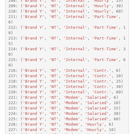
208
:
(
'Brand Y'
,
'NT'
,
'Internal'
,
'Hourly'
,
15
)
209
:
(
'Brand Y'
,
'NT'
,
'Internal'
,
'Hourly'
,
30
)
210
:
(
'Brand Y'
,
'NT'
,
'Internal'
,
'Hourly'
,
60
)
211
:
(
'Brand Y'
,
'NT'
,
'Internal'
,
'Part-Time'
,
6
)
212
:
(
'Brand Y'
,
'NT'
,
'Internal'
,
'Part-Time'
,
1
0
)
213
:
(
'Brand Y'
,
'NT'
,
'Internal'
,
'Part-Time'
,
1
5
)
214
:
(
'Brand Y'
,
'NT'
,
'Internal'
,
'Part-Time'
,
3
0
)
215
:
(
'Brand Y'
,
'NT'
,
'Internal'
,
'Part-Time'
,
6
0
)
216
:
(
'Brand Y'
,
'NT'
,
'Internal'
,
'Contr.'
,
6
)
217
:
(
'Brand Y'
,
'NT'
,
'Internal'
,
'Contr.'
,
10
)
218
:
(
'Brand Y'
,
'NT'
,
'Internal'
,
'Contr.'
,
15
)
219
:
(
'Brand Y'
,
'NT'
,
'Internal'
,
'Contr.'
,
30
)
220
:
(
'Brand Y'
,
'NT'
,
'Internal'
,
'Contr.'
,
60
)
221
:
(
'Brand Y'
,
'NT'
,
'Modem'
,
'Salaried'
,
6
)
222
:
(
'Brand Y'
,
'NT'
,
'Modem'
,
'Salaried'
,
10
)
223
:
(
'Brand Y'
,
'NT'
,
'Modem'
,
'Salaried'
,
15
)
224
:
(
'Brand Y'
,
'NT'
,
'Modem'
,
'Salaried'
,
30
)
225
:
(
'Brand Y'
,
'NT'
,
'Modem'
,
'Salaried'
,
60
)
226
:
(
'Brand Y'
,
'NT'
,
'Modem'
,
'Hourly'
,
6
)
227
:
(
'Brand Y'
,
'NT'
,
'Modem'
,
'Hourly'
,
10
)