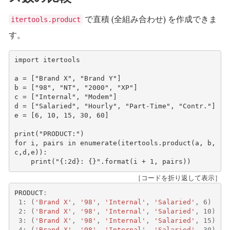
で直積 (全組み合わせ) を作成できま
itertools.product
す。
import
itertools
a
=
[
"Brand X"
,
"Brand Y"
]
b
=
[
"98"
,
"NT"
,
"2000"
,
"XP"
]
c
=
[
"Internal"
,
"Modem"
]
d
=
[
"Salaried"
,
"Hourly"
,
"Part-Time"
,
"Contr."
]
e
=
[
6
,
10
,
15
,
30
,
60
]
print
(
"PRODUCT:"
)
for
i
,
pairs
in
enumerate
(
itertools
.
product
(
a
,
b
,
c
,
d
,
e
)):
print
(
"
{:2d}
: 
{}
"
.
format
(
i
+
1
,
pairs
))
［コードを折り返して表示］
PRODUCT
:
1
:
(
'Brand X'
,
'98'
,
'Internal'
,
'Salaried'
,
6
)
2
:
(
'Brand X'
,
'98'
,
'Internal'
,
'Salaried'
,
10
)
3
:
(
'Brand X'
,
'98'
,
'Internal'
,
'Salaried'
,
15
)
4
:
(
'Brand X'
,
'98'
,
'Internal'
,
'Salaried'
,
30
)