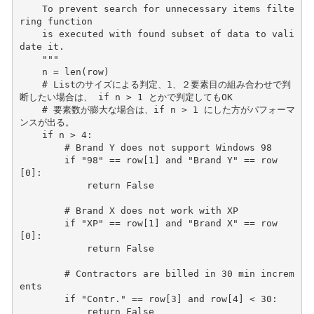
    To prevent search for unnecessary items filte
ring function
    is executed with found subset of data to vali
date it.
    """
n
=
len
(
row
)
# Listのサイズによる判定、1、２要素目の組み合わせで判
断したい場合は、 if n > 1 とかで判定してもOK
# 要素数が膨大な場合は、if n > 1 にした方がパフォーマ
ンスが出る。   
if
n
>
4
:
# Brand Y does not support Windows 98
if
"98"
==
row
[
1
]
and
"Brand Y"
==
row
[
0
]:
return
False
# Brand X does not work with XP
if
"XP"
==
row
[
1
]
and
"Brand X"
==
row
[
0
]:
return
False
# Contractors are billed in 30 min increm
ents
if
"Contr."
==
row
[
3
]
and
row
[
4
]
<
30
:
return
False