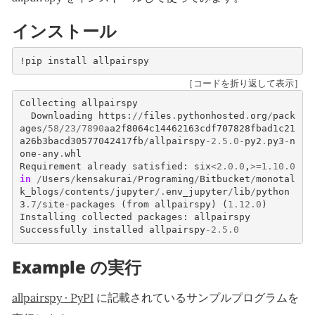
インストール
!
pip
install
allpairspy
［コードを折り返して表示］
Collecting
allpairspy
Downloading
https
:
//
files
.
pythonhosted
.
org
/
pack
ages
/
58
/
23
/
7890
aa2f8064c14462163cdf707828fbad1c21
a26b3bacd30577042417fb
/
allpairspy
-
2.5
.
0
-
py2
.
py3
-
n
one
-
any
.
whl
Requirement
already
satisfied
:
six
<
2.0
.
0
,
>=
1.10
.
0
in
/
Users
/
kensakurai
/
Programing
/
Bitbucket
/
monotal
k_blogs
/
contents
/
jupyter
/.
env_jupyter
/
lib
/
python
3
.
7
/
site
-
packages
(
from
allpairspy
)
(
1.12
.
0
)
Installing
collected
packages
:
allpairspy
Successfully
installed
allpairspy
-
2.5
.
0
Example の実行
allpairspy · PyPI
に記載されているサンプルプログラムを