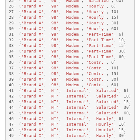
25
:
(
'Brand X'
,
'98'
,
'Modem'
,
'Salaried'
,
60
)
26
:
(
'Brand X'
,
'98'
,
'Modem'
,
'Hourly'
,
6
)
27
:
(
'Brand X'
,
'98'
,
'Modem'
,
'Hourly'
,
10
)
28
:
(
'Brand X'
,
'98'
,
'Modem'
,
'Hourly'
,
15
)
29
:
(
'Brand X'
,
'98'
,
'Modem'
,
'Hourly'
,
30
)
30
:
(
'Brand X'
,
'98'
,
'Modem'
,
'Hourly'
,
60
)
31
:
(
'Brand X'
,
'98'
,
'Modem'
,
'Part-Time'
,
6
)
32
:
(
'Brand X'
,
'98'
,
'Modem'
,
'Part-Time'
,
10
)
33
:
(
'Brand X'
,
'98'
,
'Modem'
,
'Part-Time'
,
15
)
34
:
(
'Brand X'
,
'98'
,
'Modem'
,
'Part-Time'
,
30
)
35
:
(
'Brand X'
,
'98'
,
'Modem'
,
'Part-Time'
,
60
)
36
:
(
'Brand X'
,
'98'
,
'Modem'
,
'Contr.'
,
6
)
37
:
(
'Brand X'
,
'98'
,
'Modem'
,
'Contr.'
,
10
)
38
:
(
'Brand X'
,
'98'
,
'Modem'
,
'Contr.'
,
15
)
39
:
(
'Brand X'
,
'98'
,
'Modem'
,
'Contr.'
,
30
)
40
:
(
'Brand X'
,
'98'
,
'Modem'
,
'Contr.'
,
60
)
41
:
(
'Brand X'
,
'NT'
,
'Internal'
,
'Salaried'
,
6
)
42
:
(
'Brand X'
,
'NT'
,
'Internal'
,
'Salaried'
,
10
)
43
:
(
'Brand X'
,
'NT'
,
'Internal'
,
'Salaried'
,
15
)
44
:
(
'Brand X'
,
'NT'
,
'Internal'
,
'Salaried'
,
30
)
45
:
(
'Brand X'
,
'NT'
,
'Internal'
,
'Salaried'
,
60
)
46
:
(
'Brand X'
,
'NT'
,
'Internal'
,
'Hourly'
,
6
)
47
:
(
'Brand X'
,
'NT'
,
'Internal'
,
'Hourly'
,
10
)
48
:
(
'Brand X'
,
'NT'
,
'Internal'
,
'Hourly'
,
15
)
49
:
(
'Brand X'
,
'NT'
,
'Internal'
,
'Hourly'
,
30
)