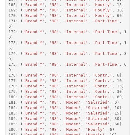
168
:
(
'Brand Y'
,
'98'
,
'Internal'
,
'Hourly'
,
15
)
169
:
(
'Brand Y'
,
'98'
,
'Internal'
,
'Hourly'
,
30
)
170
:
(
'Brand Y'
,
'98'
,
'Internal'
,
'Hourly'
,
60
)
171
:
(
'Brand Y'
,
'98'
,
'Internal'
,
'Part-Time'
,
6
)
172
:
(
'Brand Y'
,
'98'
,
'Internal'
,
'Part-Time'
,
1
0
)
173
:
(
'Brand Y'
,
'98'
,
'Internal'
,
'Part-Time'
,
1
5
)
174
:
(
'Brand Y'
,
'98'
,
'Internal'
,
'Part-Time'
,
3
0
)
175
:
(
'Brand Y'
,
'98'
,
'Internal'
,
'Part-Time'
,
6
0
)
176
:
(
'Brand Y'
,
'98'
,
'Internal'
,
'Contr.'
,
6
)
177
:
(
'Brand Y'
,
'98'
,
'Internal'
,
'Contr.'
,
10
)
178
:
(
'Brand Y'
,
'98'
,
'Internal'
,
'Contr.'
,
15
)
179
:
(
'Brand Y'
,
'98'
,
'Internal'
,
'Contr.'
,
30
)
180
:
(
'Brand Y'
,
'98'
,
'Internal'
,
'Contr.'
,
60
)
181
:
(
'Brand Y'
,
'98'
,
'Modem'
,
'Salaried'
,
6
)
182
:
(
'Brand Y'
,
'98'
,
'Modem'
,
'Salaried'
,
10
)
183
:
(
'Brand Y'
,
'98'
,
'Modem'
,
'Salaried'
,
15
)
184
:
(
'Brand Y'
,
'98'
,
'Modem'
,
'Salaried'
,
30
)
185
:
(
'Brand Y'
,
'98'
,
'Modem'
,
'Salaried'
,
60
)
186
:
(
'Brand Y'
,
'98'
,
'Modem'
,
'Hourly'
,
6
)
187
:
(
'Brand Y'
,
'98'
,
'Modem'
,
'Hourly'
,
10
)