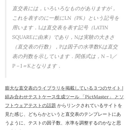
直交表には，いろいろなものがありますが，
これを表すのに一般にLN（PK）という記号を
用います．Lは直交表を表す記号（LATIN
SQUAREに由来）であり，Nは実験の大きさ
（直交表の行数），Pは因子の水準数Kは直交
表の列数を示しています．関係式は，N－1／
P－1＝Kとなります．
膨大な直交表のライブラリを掲載している３つのサイト |
組み合わせテストケース生成ツール 「PictMaster」 とソ
フトウェアテストの話題
からリンクされているサイトを
見た感じ、どちらかというと直交表のテンプレートにあ
うように、テストの因子数、水準を調整するのかなと思