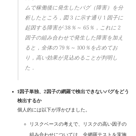
ムで稼働後に発生したバグ（障害）を分
析したところ，図 3 に示す通り 1 因子に
起因する障害が 38％～ 65％，これに 2
因子の組み合わせで発生した障害を加え
ると，全体の 79％～ 100％を占めてお
り，高い効果が見込めることが判明し
た．
1因子単独、2因子の網羅で検出できないバグをどう
検出するか
個人的には以下が浮かびました。
リスクベースの考えで、リスクの高い因子の
組み合わせについては、全網羅テストを実施