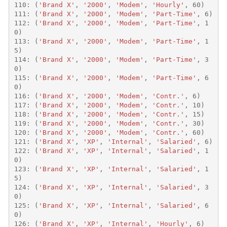
110
:
(
'Brand X'
,
'2000'
,
'Modem'
,
'Hourly'
,
60
)
111
:
(
'Brand X'
,
'2000'
,
'Modem'
,
'Part-Time'
,
6
)
112
:
(
'Brand X'
,
'2000'
,
'Modem'
,
'Part-Time'
,
1
0
)
113
:
(
'Brand X'
,
'2000'
,
'Modem'
,
'Part-Time'
,
1
5
)
114
:
(
'Brand X'
,
'2000'
,
'Modem'
,
'Part-Time'
,
3
0
)
115
:
(
'Brand X'
,
'2000'
,
'Modem'
,
'Part-Time'
,
6
0
)
116
:
(
'Brand X'
,
'2000'
,
'Modem'
,
'Contr.'
,
6
)
117
:
(
'Brand X'
,
'2000'
,
'Modem'
,
'Contr.'
,
10
)
118
:
(
'Brand X'
,
'2000'
,
'Modem'
,
'Contr.'
,
15
)
119
:
(
'Brand X'
,
'2000'
,
'Modem'
,
'Contr.'
,
30
)
120
:
(
'Brand X'
,
'2000'
,
'Modem'
,
'Contr.'
,
60
)
121
:
(
'Brand X'
,
'XP'
,
'Internal'
,
'Salaried'
,
6
)
122
:
(
'Brand X'
,
'XP'
,
'Internal'
,
'Salaried'
,
1
0
)
123
:
(
'Brand X'
,
'XP'
,
'Internal'
,
'Salaried'
,
1
5
)
124
:
(
'Brand X'
,
'XP'
,
'Internal'
,
'Salaried'
,
3
0
)
125
:
(
'Brand X'
,
'XP'
,
'Internal'
,
'Salaried'
,
6
0
)
126
:
(
'Brand X'
,
'XP'
,
'Internal'
,
'Hourly'
,
6
)