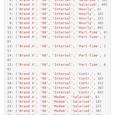
5
:
(
'Brand X'
,
'98'
,
'Internal'
,
'Salaried'
,
60
)
6
:
(
'Brand X'
,
'98'
,
'Internal'
,
'Hourly'
,
6
)
7
:
(
'Brand X'
,
'98'
,
'Internal'
,
'Hourly'
,
10
)
8
:
(
'Brand X'
,
'98'
,
'Internal'
,
'Hourly'
,
15
)
9
:
(
'Brand X'
,
'98'
,
'Internal'
,
'Hourly'
,
30
)
10
:
(
'Brand X'
,
'98'
,
'Internal'
,
'Hourly'
,
60
)
11
:
(
'Brand X'
,
'98'
,
'Internal'
,
'Part-Time'
,
6
)
12
:
(
'Brand X'
,
'98'
,
'Internal'
,
'Part-Time'
,
1
0
)
13
:
(
'Brand X'
,
'98'
,
'Internal'
,
'Part-Time'
,
1
5
)
14
:
(
'Brand X'
,
'98'
,
'Internal'
,
'Part-Time'
,
3
0
)
15
:
(
'Brand X'
,
'98'
,
'Internal'
,
'Part-Time'
,
6
0
)
16
:
(
'Brand X'
,
'98'
,
'Internal'
,
'Contr.'
,
6
)
17
:
(
'Brand X'
,
'98'
,
'Internal'
,
'Contr.'
,
10
)
18
:
(
'Brand X'
,
'98'
,
'Internal'
,
'Contr.'
,
15
)
19
:
(
'Brand X'
,
'98'
,
'Internal'
,
'Contr.'
,
30
)
20
:
(
'Brand X'
,
'98'
,
'Internal'
,
'Contr.'
,
60
)
21
:
(
'Brand X'
,
'98'
,
'Modem'
,
'Salaried'
,
6
)
22
:
(
'Brand X'
,
'98'
,
'Modem'
,
'Salaried'
,
10
)
23
:
(
'Brand X'
,
'98'
,
'Modem'
,
'Salaried'
,
15
)
24
:
(
'Brand X'
,
'98'
,
'Modem'
,
'Salaried'
,
30
)