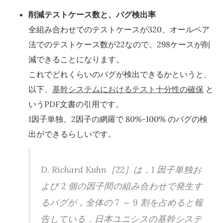
削減テストケース数と、バグ検出率
全組み合わせでのテストケースが320、オールペア
法でのテストケース数が22なので、298ケースが削
減できることになります。
これでどれくらいのバグが検出できるかというと、
以下、
基幹システムにおけるテスト十分性の確保
と
いうPDF文書の引用です。
1因子単独、2因子の網羅で 80%-100% のバグの検
出ができるらしいです。
D. Richard Kuhn［22］は，1 因子単独お
よび 2 個の因子間の組み合わせで発生す
るバグが，全体の 7 ～ 9 割を占めると報
告している．日本ユニシスの基幹システ