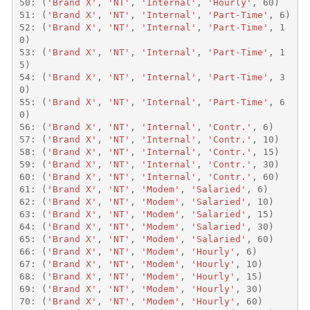
50
:
(
'Brand X'
,
'NT'
,
'Internal'
,
'Hourly'
,
60
)
51
:
(
'Brand X'
,
'NT'
,
'Internal'
,
'Part-Time'
,
6
)
52
:
(
'Brand X'
,
'NT'
,
'Internal'
,
'Part-Time'
,
1
0
)
53
:
(
'Brand X'
,
'NT'
,
'Internal'
,
'Part-Time'
,
1
5
)
54
:
(
'Brand X'
,
'NT'
,
'Internal'
,
'Part-Time'
,
3
0
)
55
:
(
'Brand X'
,
'NT'
,
'Internal'
,
'Part-Time'
,
6
0
)
56
:
(
'Brand X'
,
'NT'
,
'Internal'
,
'Contr.'
,
6
)
57
:
(
'Brand X'
,
'NT'
,
'Internal'
,
'Contr.'
,
10
)
58
:
(
'Brand X'
,
'NT'
,
'Internal'
,
'Contr.'
,
15
)
59
:
(
'Brand X'
,
'NT'
,
'Internal'
,
'Contr.'
,
30
)
60
:
(
'Brand X'
,
'NT'
,
'Internal'
,
'Contr.'
,
60
)
61
:
(
'Brand X'
,
'NT'
,
'Modem'
,
'Salaried'
,
6
)
62
:
(
'Brand X'
,
'NT'
,
'Modem'
,
'Salaried'
,
10
)
63
:
(
'Brand X'
,
'NT'
,
'Modem'
,
'Salaried'
,
15
)
64
:
(
'Brand X'
,
'NT'
,
'Modem'
,
'Salaried'
,
30
)
65
:
(
'Brand X'
,
'NT'
,
'Modem'
,
'Salaried'
,
60
)
66
:
(
'Brand X'
,
'NT'
,
'Modem'
,
'Hourly'
,
6
)
67
:
(
'Brand X'
,
'NT'
,
'Modem'
,
'Hourly'
,
10
)
68
:
(
'Brand X'
,
'NT'
,
'Modem'
,
'Hourly'
,
15
)
69
:
(
'Brand X'
,
'NT'
,
'Modem'
,
'Hourly'
,
30
)
70
:
(
'Brand X'
,
'NT'
,
'Modem'
,
'Hourly'
,
60
)