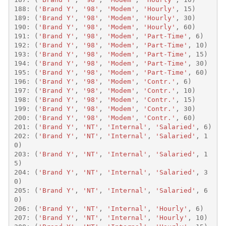
188
:
(
'Brand Y'
,
'98'
,
'Modem'
,
'Hourly'
,
15
)
189
:
(
'Brand Y'
,
'98'
,
'Modem'
,
'Hourly'
,
30
)
190
:
(
'Brand Y'
,
'98'
,
'Modem'
,
'Hourly'
,
60
)
191
:
(
'Brand Y'
,
'98'
,
'Modem'
,
'Part-Time'
,
6
)
192
:
(
'Brand Y'
,
'98'
,
'Modem'
,
'Part-Time'
,
10
)
193
:
(
'Brand Y'
,
'98'
,
'Modem'
,
'Part-Time'
,
15
)
194
:
(
'Brand Y'
,
'98'
,
'Modem'
,
'Part-Time'
,
30
)
195
:
(
'Brand Y'
,
'98'
,
'Modem'
,
'Part-Time'
,
60
)
196
:
(
'Brand Y'
,
'98'
,
'Modem'
,
'Contr.'
,
6
)
197
:
(
'Brand Y'
,
'98'
,
'Modem'
,
'Contr.'
,
10
)
198
:
(
'Brand Y'
,
'98'
,
'Modem'
,
'Contr.'
,
15
)
199
:
(
'Brand Y'
,
'98'
,
'Modem'
,
'Contr.'
,
30
)
200
:
(
'Brand Y'
,
'98'
,
'Modem'
,
'Contr.'
,
60
)
201
:
(
'Brand Y'
,
'NT'
,
'Internal'
,
'Salaried'
,
6
)
202
:
(
'Brand Y'
,
'NT'
,
'Internal'
,
'Salaried'
,
1
0
)
203
:
(
'Brand Y'
,
'NT'
,
'Internal'
,
'Salaried'
,
1
5
)
204
:
(
'Brand Y'
,
'NT'
,
'Internal'
,
'Salaried'
,
3
0
)
205
:
(
'Brand Y'
,
'NT'
,
'Internal'
,
'Salaried'
,
6
0
)
206
:
(
'Brand Y'
,
'NT'
,
'Internal'
,
'Hourly'
,
6
)
207
:
(
'Brand Y'
,
'NT'
,
'Internal'
,
'Hourly'
,
10
)