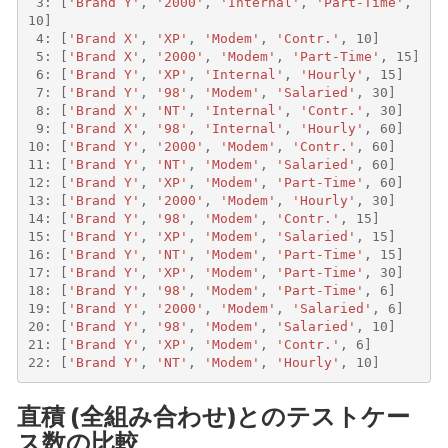
3
:
[
'Brand Y'
,
'2000'
,
'Internal'
,
'Part-Time'
,
10
]
4
:
[
'Brand X'
,
'XP'
,
'Modem'
,
'Contr.'
,
10
]
5
:
[
'Brand X'
,
'2000'
,
'Modem'
,
'Part-Time'
,
15
]
6
:
[
'Brand Y'
,
'XP'
,
'Internal'
,
'Hourly'
,
15
]
7
:
[
'Brand Y'
,
'98'
,
'Modem'
,
'Salaried'
,
30
]
8
:
[
'Brand X'
,
'NT'
,
'Internal'
,
'Contr.'
,
30
]
9
:
[
'Brand X'
,
'98'
,
'Internal'
,
'Hourly'
,
60
]
10
:
[
'Brand Y'
,
'2000'
,
'Modem'
,
'Contr.'
,
60
]
11
:
[
'Brand Y'
,
'NT'
,
'Modem'
,
'Salaried'
,
60
]
12
:
[
'Brand Y'
,
'XP'
,
'Modem'
,
'Part-Time'
,
60
]
13
:
[
'Brand Y'
,
'2000'
,
'Modem'
,
'Hourly'
,
30
]
14
:
[
'Brand Y'
,
'98'
,
'Modem'
,
'Contr.'
,
15
]
15
:
[
'Brand Y'
,
'XP'
,
'Modem'
,
'Salaried'
,
15
]
16
:
[
'Brand Y'
,
'NT'
,
'Modem'
,
'Part-Time'
,
15
]
17
:
[
'Brand Y'
,
'XP'
,
'Modem'
,
'Part-Time'
,
30
]
18
:
[
'Brand Y'
,
'98'
,
'Modem'
,
'Part-Time'
,
6
]
19
:
[
'Brand Y'
,
'2000'
,
'Modem'
,
'Salaried'
,
6
]
20
:
[
'Brand Y'
,
'98'
,
'Modem'
,
'Salaried'
,
10
]
21
:
[
'Brand Y'
,
'XP'
,
'Modem'
,
'Contr.'
,
6
]
22
:
[
'Brand Y'
,
'NT'
,
'Modem'
,
'Hourly'
,
10
]
直積 (全組み合わせ)とのテストケー
ス数の比較