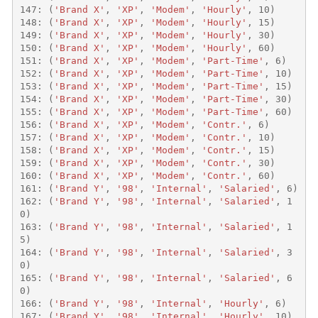
147
:
(
'Brand X'
,
'XP'
,
'Modem'
,
'Hourly'
,
10
)
148
:
(
'Brand X'
,
'XP'
,
'Modem'
,
'Hourly'
,
15
)
149
:
(
'Brand X'
,
'XP'
,
'Modem'
,
'Hourly'
,
30
)
150
:
(
'Brand X'
,
'XP'
,
'Modem'
,
'Hourly'
,
60
)
151
:
(
'Brand X'
,
'XP'
,
'Modem'
,
'Part-Time'
,
6
)
152
:
(
'Brand X'
,
'XP'
,
'Modem'
,
'Part-Time'
,
10
)
153
:
(
'Brand X'
,
'XP'
,
'Modem'
,
'Part-Time'
,
15
)
154
:
(
'Brand X'
,
'XP'
,
'Modem'
,
'Part-Time'
,
30
)
155
:
(
'Brand X'
,
'XP'
,
'Modem'
,
'Part-Time'
,
60
)
156
:
(
'Brand X'
,
'XP'
,
'Modem'
,
'Contr.'
,
6
)
157
:
(
'Brand X'
,
'XP'
,
'Modem'
,
'Contr.'
,
10
)
158
:
(
'Brand X'
,
'XP'
,
'Modem'
,
'Contr.'
,
15
)
159
:
(
'Brand X'
,
'XP'
,
'Modem'
,
'Contr.'
,
30
)
160
:
(
'Brand X'
,
'XP'
,
'Modem'
,
'Contr.'
,
60
)
161
:
(
'Brand Y'
,
'98'
,
'Internal'
,
'Salaried'
,
6
)
162
:
(
'Brand Y'
,
'98'
,
'Internal'
,
'Salaried'
,
1
0
)
163
:
(
'Brand Y'
,
'98'
,
'Internal'
,
'Salaried'
,
1
5
)
164
:
(
'Brand Y'
,
'98'
,
'Internal'
,
'Salaried'
,
3
0
)
165
:
(
'Brand Y'
,
'98'
,
'Internal'
,
'Salaried'
,
6
0
)
166
:
(
'Brand Y'
,
'98'
,
'Internal'
,
'Hourly'
,
6
)
167
:
(
'Brand Y'
,
'98'
,
'Internal'
,
'Hourly'
,
10
)