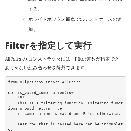
する。
ホワイトボックス観点でのテストケースの追
加。
Filterを指定して実行
AllPairs の コンストラクタには、FIlter関数が指定でき、
ありえない組み合わせを除外できます。
from
allpairspy
import
AllPairs
def
is_valid_combination
(
row
):
"""
    This is a filtering function. Filtering funct
ions should return True
    if combination is valid and False otherwise.
    Test row that is passed here can be incomplet
e.