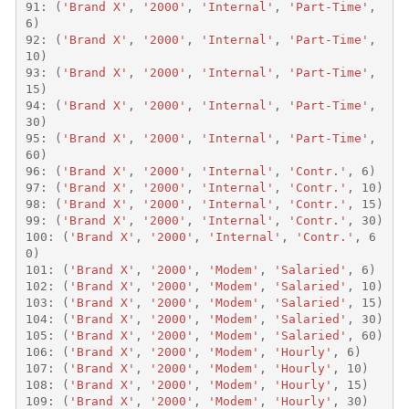
91
:
(
'Brand X'
,
'2000'
,
'Internal'
,
'Part-Time'
,
6
)
92
:
(
'Brand X'
,
'2000'
,
'Internal'
,
'Part-Time'
,
10
)
93
:
(
'Brand X'
,
'2000'
,
'Internal'
,
'Part-Time'
,
15
)
94
:
(
'Brand X'
,
'2000'
,
'Internal'
,
'Part-Time'
,
30
)
95
:
(
'Brand X'
,
'2000'
,
'Internal'
,
'Part-Time'
,
60
)
96
:
(
'Brand X'
,
'2000'
,
'Internal'
,
'Contr.'
,
6
)
97
:
(
'Brand X'
,
'2000'
,
'Internal'
,
'Contr.'
,
10
)
98
:
(
'Brand X'
,
'2000'
,
'Internal'
,
'Contr.'
,
15
)
99
:
(
'Brand X'
,
'2000'
,
'Internal'
,
'Contr.'
,
30
)
100
:
(
'Brand X'
,
'2000'
,
'Internal'
,
'Contr.'
,
6
0
)
101
:
(
'Brand X'
,
'2000'
,
'Modem'
,
'Salaried'
,
6
)
102
:
(
'Brand X'
,
'2000'
,
'Modem'
,
'Salaried'
,
10
)
103
:
(
'Brand X'
,
'2000'
,
'Modem'
,
'Salaried'
,
15
)
104
:
(
'Brand X'
,
'2000'
,
'Modem'
,
'Salaried'
,
30
)
105
:
(
'Brand X'
,
'2000'
,
'Modem'
,
'Salaried'
,
60
)
106
:
(
'Brand X'
,
'2000'
,
'Modem'
,
'Hourly'
,
6
)
107
:
(
'Brand X'
,
'2000'
,
'Modem'
,
'Hourly'
,
10
)
108
:
(
'Brand X'
,
'2000'
,
'Modem'
,
'Hourly'
,
15
)
109
:
(
'Brand X'
,
'2000'
,
'Modem'
,
'Hourly'
,
30
)