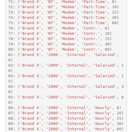
71
:
(
'Brand X'
,
'NT'
,
'Modem'
,
'Part-Time'
,
6
)
72
:
(
'Brand X'
,
'NT'
,
'Modem'
,
'Part-Time'
,
10
)
73
:
(
'Brand X'
,
'NT'
,
'Modem'
,
'Part-Time'
,
15
)
74
:
(
'Brand X'
,
'NT'
,
'Modem'
,
'Part-Time'
,
30
)
75
:
(
'Brand X'
,
'NT'
,
'Modem'
,
'Part-Time'
,
60
)
76
:
(
'Brand X'
,
'NT'
,
'Modem'
,
'Contr.'
,
6
)
77
:
(
'Brand X'
,
'NT'
,
'Modem'
,
'Contr.'
,
10
)
78
:
(
'Brand X'
,
'NT'
,
'Modem'
,
'Contr.'
,
15
)
79
:
(
'Brand X'
,
'NT'
,
'Modem'
,
'Contr.'
,
30
)
80
:
(
'Brand X'
,
'NT'
,
'Modem'
,
'Contr.'
,
60
)
81
:
(
'Brand X'
,
'2000'
,
'Internal'
,
'Salaried'
,
6
)
82
:
(
'Brand X'
,
'2000'
,
'Internal'
,
'Salaried'
,
1
0
)
83
:
(
'Brand X'
,
'2000'
,
'Internal'
,
'Salaried'
,
1
5
)
84
:
(
'Brand X'
,
'2000'
,
'Internal'
,
'Salaried'
,
3
0
)
85
:
(
'Brand X'
,
'2000'
,
'Internal'
,
'Salaried'
,
6
0
)
86
:
(
'Brand X'
,
'2000'
,
'Internal'
,
'Hourly'
,
6
)
87
:
(
'Brand X'
,
'2000'
,
'Internal'
,
'Hourly'
,
10
)
88
:
(
'Brand X'
,
'2000'
,
'Internal'
,
'Hourly'
,
15
)
89
:
(
'Brand X'
,
'2000'
,
'Internal'
,
'Hourly'
,
30
)
90
:
(
'Brand X'
,
'2000'
,
'Internal'
,
'Hourly'
,
60
)