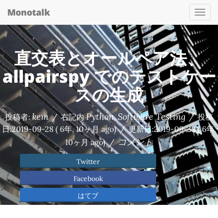
Monotalk
Togg
navi
直交表とオールペア法、
allpairspy でのテストケー
スの生成
kem
Python
Software Testing
投稿者:
/
右記内
,
/
投稿
日:
2019-09-28
( 6年, 10ヶ月 ago)
/
更新日:
2019-09-28
( 6年,
コメント
10ヶ月 ago)
/
Twitter
Facebook
はてブ