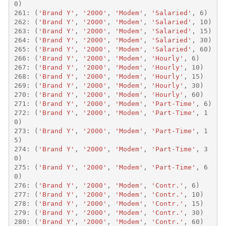
0
)
261
:
(
'Brand Y'
,
'2000'
,
'Modem'
,
'Salaried'
,
6
)
262
:
(
'Brand Y'
,
'2000'
,
'Modem'
,
'Salaried'
,
10
)
263
:
(
'Brand Y'
,
'2000'
,
'Modem'
,
'Salaried'
,
15
)
264
:
(
'Brand Y'
,
'2000'
,
'Modem'
,
'Salaried'
,
30
)
265
:
(
'Brand Y'
,
'2000'
,
'Modem'
,
'Salaried'
,
60
)
266
:
(
'Brand Y'
,
'2000'
,
'Modem'
,
'Hourly'
,
6
)
267
:
(
'Brand Y'
,
'2000'
,
'Modem'
,
'Hourly'
,
10
)
268
:
(
'Brand Y'
,
'2000'
,
'Modem'
,
'Hourly'
,
15
)
269
:
(
'Brand Y'
,
'2000'
,
'Modem'
,
'Hourly'
,
30
)
270
:
(
'Brand Y'
,
'2000'
,
'Modem'
,
'Hourly'
,
60
)
271
:
(
'Brand Y'
,
'2000'
,
'Modem'
,
'Part-Time'
,
6
)
272
:
(
'Brand Y'
,
'2000'
,
'Modem'
,
'Part-Time'
,
1
0
)
273
:
(
'Brand Y'
,
'2000'
,
'Modem'
,
'Part-Time'
,
1
5
)
274
:
(
'Brand Y'
,
'2000'
,
'Modem'
,
'Part-Time'
,
3
0
)
275
:
(
'Brand Y'
,
'2000'
,
'Modem'
,
'Part-Time'
,
6
0
)
276
:
(
'Brand Y'
,
'2000'
,
'Modem'
,
'Contr.'
,
6
)
277
:
(
'Brand Y'
,
'2000'
,
'Modem'
,
'Contr.'
,
10
)
278
:
(
'Brand Y'
,
'2000'
,
'Modem'
,
'Contr.'
,
15
)
279
:
(
'Brand Y'
,
'2000'
,
'Modem'
,
'Contr.'
,
30
)
280
:
(
'Brand Y'
,
'2000'
,
'Modem'
,
'Contr.'
,
60
)