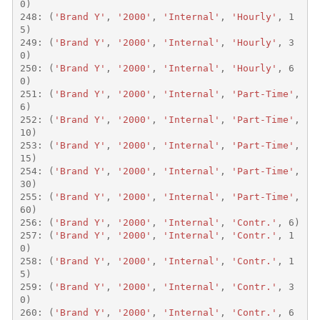
0
)
248
:
(
'Brand Y'
,
'2000'
,
'Internal'
,
'Hourly'
,
1
5
)
249
:
(
'Brand Y'
,
'2000'
,
'Internal'
,
'Hourly'
,
3
0
)
250
:
(
'Brand Y'
,
'2000'
,
'Internal'
,
'Hourly'
,
6
0
)
251
:
(
'Brand Y'
,
'2000'
,
'Internal'
,
'Part-Time'
,
6
)
252
:
(
'Brand Y'
,
'2000'
,
'Internal'
,
'Part-Time'
,
10
)
253
:
(
'Brand Y'
,
'2000'
,
'Internal'
,
'Part-Time'
,
15
)
254
:
(
'Brand Y'
,
'2000'
,
'Internal'
,
'Part-Time'
,
30
)
255
:
(
'Brand Y'
,
'2000'
,
'Internal'
,
'Part-Time'
,
60
)
256
:
(
'Brand Y'
,
'2000'
,
'Internal'
,
'Contr.'
,
6
)
257
:
(
'Brand Y'
,
'2000'
,
'Internal'
,
'Contr.'
,
1
0
)
258
:
(
'Brand Y'
,
'2000'
,
'Internal'
,
'Contr.'
,
1
5
)
259
:
(
'Brand Y'
,
'2000'
,
'Internal'
,
'Contr.'
,
3
0
)
260
:
(
'Brand Y'
,
'2000'
,
'Internal'
,
'Contr.'
,
6