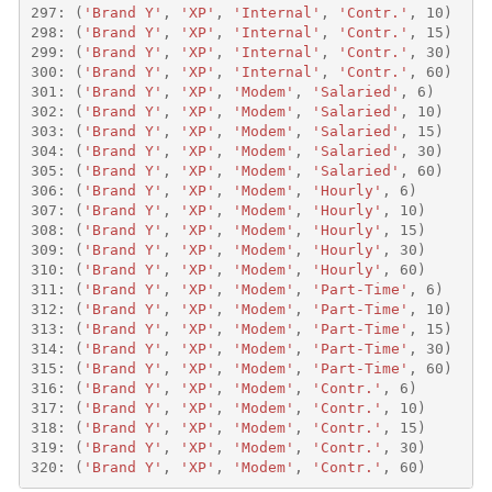
297
:
(
'Brand Y'
,
'XP'
,
'Internal'
,
'Contr.'
,
10
)
298
:
(
'Brand Y'
,
'XP'
,
'Internal'
,
'Contr.'
,
15
)
299
:
(
'Brand Y'
,
'XP'
,
'Internal'
,
'Contr.'
,
30
)
300
:
(
'Brand Y'
,
'XP'
,
'Internal'
,
'Contr.'
,
60
)
301
:
(
'Brand Y'
,
'XP'
,
'Modem'
,
'Salaried'
,
6
)
302
:
(
'Brand Y'
,
'XP'
,
'Modem'
,
'Salaried'
,
10
)
303
:
(
'Brand Y'
,
'XP'
,
'Modem'
,
'Salaried'
,
15
)
304
:
(
'Brand Y'
,
'XP'
,
'Modem'
,
'Salaried'
,
30
)
305
:
(
'Brand Y'
,
'XP'
,
'Modem'
,
'Salaried'
,
60
)
306
:
(
'Brand Y'
,
'XP'
,
'Modem'
,
'Hourly'
,
6
)
307
:
(
'Brand Y'
,
'XP'
,
'Modem'
,
'Hourly'
,
10
)
308
:
(
'Brand Y'
,
'XP'
,
'Modem'
,
'Hourly'
,
15
)
309
:
(
'Brand Y'
,
'XP'
,
'Modem'
,
'Hourly'
,
30
)
310
:
(
'Brand Y'
,
'XP'
,
'Modem'
,
'Hourly'
,
60
)
311
:
(
'Brand Y'
,
'XP'
,
'Modem'
,
'Part-Time'
,
6
)
312
:
(
'Brand Y'
,
'XP'
,
'Modem'
,
'Part-Time'
,
10
)
313
:
(
'Brand Y'
,
'XP'
,
'Modem'
,
'Part-Time'
,
15
)
314
:
(
'Brand Y'
,
'XP'
,
'Modem'
,
'Part-Time'
,
30
)
315
:
(
'Brand Y'
,
'XP'
,
'Modem'
,
'Part-Time'
,
60
)
316
:
(
'Brand Y'
,
'XP'
,
'Modem'
,
'Contr.'
,
6
)
317
:
(
'Brand Y'
,
'XP'
,
'Modem'
,
'Contr.'
,
10
)
318
:
(
'Brand Y'
,
'XP'
,
'Modem'
,
'Contr.'
,
15
)
319
:
(
'Brand Y'
,
'XP'
,
'Modem'
,
'Contr.'
,
30
)
320
:
(
'Brand Y'
,
'XP'
,
'Modem'
,
'Contr.'
,
60
)