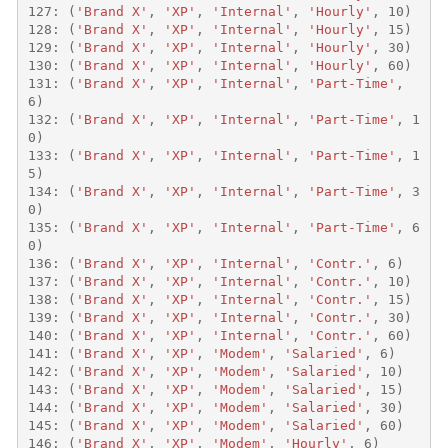
127
:
(
'Brand X'
,
'XP'
,
'Internal'
,
'Hourly'
,
10
)
128
:
(
'Brand X'
,
'XP'
,
'Internal'
,
'Hourly'
,
15
)
129
:
(
'Brand X'
,
'XP'
,
'Internal'
,
'Hourly'
,
30
)
130
:
(
'Brand X'
,
'XP'
,
'Internal'
,
'Hourly'
,
60
)
131
:
(
'Brand X'
,
'XP'
,
'Internal'
,
'Part-Time'
,
6
)
132
:
(
'Brand X'
,
'XP'
,
'Internal'
,
'Part-Time'
,
1
0
)
133
:
(
'Brand X'
,
'XP'
,
'Internal'
,
'Part-Time'
,
1
5
)
134
:
(
'Brand X'
,
'XP'
,
'Internal'
,
'Part-Time'
,
3
0
)
135
:
(
'Brand X'
,
'XP'
,
'Internal'
,
'Part-Time'
,
6
0
)
136
:
(
'Brand X'
,
'XP'
,
'Internal'
,
'Contr.'
,
6
)
137
:
(
'Brand X'
,
'XP'
,
'Internal'
,
'Contr.'
,
10
)
138
:
(
'Brand X'
,
'XP'
,
'Internal'
,
'Contr.'
,
15
)
139
:
(
'Brand X'
,
'XP'
,
'Internal'
,
'Contr.'
,
30
)
140
:
(
'Brand X'
,
'XP'
,
'Internal'
,
'Contr.'
,
60
)
141
:
(
'Brand X'
,
'XP'
,
'Modem'
,
'Salaried'
,
6
)
142
:
(
'Brand X'
,
'XP'
,
'Modem'
,
'Salaried'
,
10
)
143
:
(
'Brand X'
,
'XP'
,
'Modem'
,
'Salaried'
,
15
)
144
:
(
'Brand X'
,
'XP'
,
'Modem'
,
'Salaried'
,
30
)
145
:
(
'Brand X'
,
'XP'
,
'Modem'
,
'Salaried'
,
60
)
146
:
(
'Brand X'
,
'XP'
,
'Modem'
,
'Hourly'
,
6
)