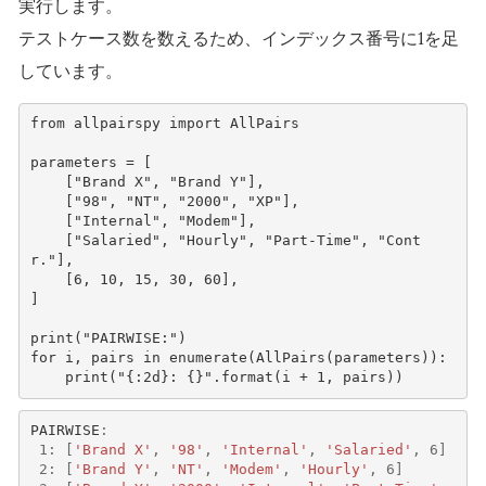
実行します。
テストケース数を数えるため、インデックス番号に1を足
しています。
from
allpairspy
import
AllPairs
parameters
=
[
[
"Brand X"
,
"Brand Y"
],
[
"98"
,
"NT"
,
"2000"
,
"XP"
],
[
"Internal"
,
"Modem"
],
[
"Salaried"
,
"Hourly"
,
"Part-Time"
,
"Cont
r."
],
[
6
,
10
,
15
,
30
,
60
],
]
print
(
"PAIRWISE:"
)
for
i
,
pairs
in
enumerate
(
AllPairs
(
parameters
)):
print
(
"
{:2d}
: 
{}
"
.
format
(
i
+
1
,
pairs
))
PAIRWISE
:
1
:
[
'Brand X'
,
'98'
,
'Internal'
,
'Salaried'
,
6
]
2
:
[
'Brand Y'
,
'NT'
,
'Modem'
,
'Hourly'
,
6
]