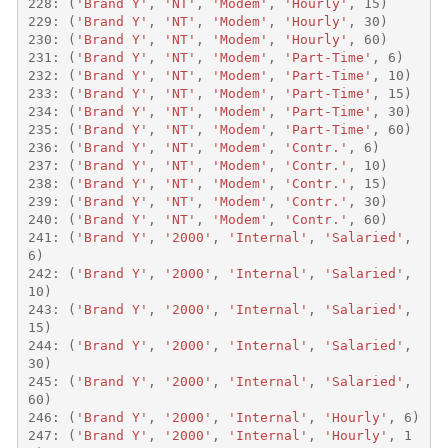
228
:
(
'Brand Y'
,
'NT'
,
'Modem'
,
'Hourly'
,
15
)
229
:
(
'Brand Y'
,
'NT'
,
'Modem'
,
'Hourly'
,
30
)
230
:
(
'Brand Y'
,
'NT'
,
'Modem'
,
'Hourly'
,
60
)
231
:
(
'Brand Y'
,
'NT'
,
'Modem'
,
'Part-Time'
,
6
)
232
:
(
'Brand Y'
,
'NT'
,
'Modem'
,
'Part-Time'
,
10
)
233
:
(
'Brand Y'
,
'NT'
,
'Modem'
,
'Part-Time'
,
15
)
234
:
(
'Brand Y'
,
'NT'
,
'Modem'
,
'Part-Time'
,
30
)
235
:
(
'Brand Y'
,
'NT'
,
'Modem'
,
'Part-Time'
,
60
)
236
:
(
'Brand Y'
,
'NT'
,
'Modem'
,
'Contr.'
,
6
)
237
:
(
'Brand Y'
,
'NT'
,
'Modem'
,
'Contr.'
,
10
)
238
:
(
'Brand Y'
,
'NT'
,
'Modem'
,
'Contr.'
,
15
)
239
:
(
'Brand Y'
,
'NT'
,
'Modem'
,
'Contr.'
,
30
)
240
:
(
'Brand Y'
,
'NT'
,
'Modem'
,
'Contr.'
,
60
)
241
:
(
'Brand Y'
,
'2000'
,
'Internal'
,
'Salaried'
,
6
)
242
:
(
'Brand Y'
,
'2000'
,
'Internal'
,
'Salaried'
,
10
)
243
:
(
'Brand Y'
,
'2000'
,
'Internal'
,
'Salaried'
,
15
)
244
:
(
'Brand Y'
,
'2000'
,
'Internal'
,
'Salaried'
,
30
)
245
:
(
'Brand Y'
,
'2000'
,
'Internal'
,
'Salaried'
,
60
)
246
:
(
'Brand Y'
,
'2000'
,
'Internal'
,
'Hourly'
,
6
)
247
:
(
'Brand Y'
,
'2000'
,
'Internal'
,
'Hourly'
,
1