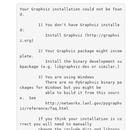
Your
Graphviz
installation
could
not
be
foun
d.

1
)
You
don
'
t
have
Graphviz
installe
Install
Graphviz
(
http://graphvi
z.org
)
2
)
Your
Graphviz
package
might
incom
Install
the
binary
development
su
bpackage
(
e.g.
libgraphviz-dev
or
similar.
)
3
)
You
are
using
There
are
no
PyGraphviz
binary
pa
ckages
for
Windows
but
you
might
able
to
build
it
from
this
sourc
e.
http://networkx.lanl.gov/pygraphv
iz/reference/faq.html

If
you
think
your
installation
is
co
rrect
you
will
need
to
change
the
include_dirs
and
library_