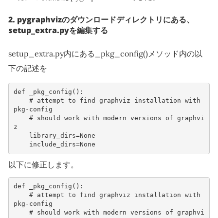
2. pygraphvizのダウンロードディレクトリにある、
setup_extra.pyを編集する
setup_extra.py内にある_pkg_config()メソッド内の以
下の記述を
def
_pkg_config
():
# attempt to find graphviz installation with 
pkg-config
# should work with modern versions of graphvi
z
library_dirs
=
None
include_dirs
=
None
以下に修正します。
def
_pkg_config
():
# attempt to find graphviz installation with 
pkg-config
# should work with modern versions of graphvi