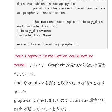
dirs
variables
in
setup.py
point
to
the
correct
locations
of
yo
ur
graphviz
installation.

The
current
setting
of
library_dirs
and
include_dirs
library_dirs
=
include_dirs
=
None

error:
Error
locating
Your Graphviz installation could not be
ですので、Graphviz が見つからないと言わ
found.
れています。
find で graphviz を探すと以下のような結果となり
ました。
graphviz は 存在しましたので virtualenv 環境だと
path が通っていないようです。