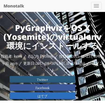
Monotalk
Togg
navi
PyGraphvizをOS X
(Yosemite)のvirtualenv
環境にインストールする
kem
Python
投稿者:
/
右記内
/
投稿日:
2015-12-23
( 10年, 7
コメン
ヶ月 ago)
/
更新日:
2017-08-30
( 8年, 11ヶ月 ago)
/
ト
Twitter
Facebook
はてブ