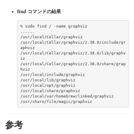
find コマンドの結果
% sudo find / -name graphviz

......

/usr/local/Cellar/graphviz

/usr/local/Cellar/graphviz/2.38.0/include/gr
aphviz

/usr/local/Cellar/graphviz/2.38.0/lib/graphv
iz

/usr/local/Cellar/graphviz/2.38.0/share/grap
hviz

/usr/local/include/graphviz

/usr/local/lib/graphviz

/usr/local/opt/graphviz

/usr/local/share/graphviz

/usr/local/var/homebrew/linked/graphviz

参考