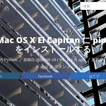
Mac OS X El Capitan に pi
をインストールする
Python
内
/
投稿日:
2016-08-28
( 9年, 11ヶ月 ago)
/
更新日:
2
コメント
月 ago)
/
er
Facebook
はてブ