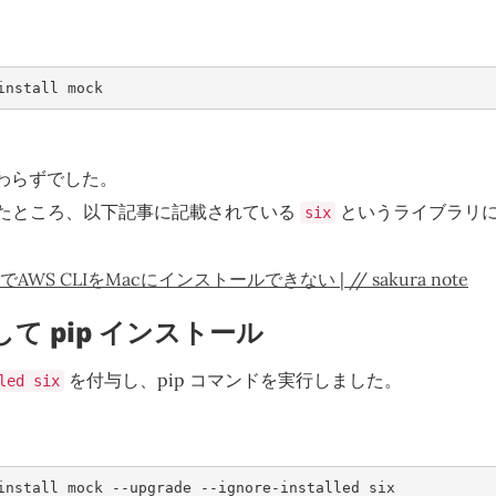
install mock
わらずでした。
したところ、以下記事に記載されている
というライブラリ
six
でAWS CLIをMacにインストールできない | // sakura note
外して pip インストール
を付与し、pip コマンドを実行しました。
led six
install mock --upgrade --ignore-installed six