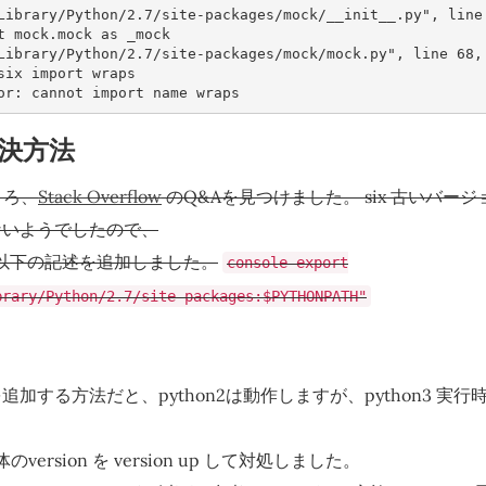
"/Library/Python/2.7/site-packages/mock/__init__.py", line
port mock.mock as _mock
"/Library/Python/2.7/site-packages/mock/mock.py", line 68,
om six import wraps
or: cannot import name wraps
決方法
ころ、
Stack Overflow
のQ&Aを見つけました。
six 古いバー
ないようでしたので、
ile に以下の記述を追加しました。
console export
brary/Python/2.7/site-packages:$PYTHONPATH"
H を追加する方法だと、python2は動作しますが、python3 
のversion を version up して対処しました。