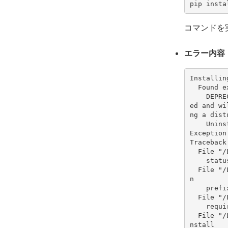
pip insta
コマンドを
エラー内容
Installin
  Found
    DEPRECATION: Uninstalling a distutils installed project (six) has been deprecat
ed and wi
ng a dist
    Un
Exception
Traceback
  File 
    st
  File "/Library/Python/2.7/site-packages/pip/commands/install.py", line 317, in ru
n
    pr
  File 
    r
  File "/Library/Python/2.7/site-packages/pip/req/req_install.py", line 742, in uni
nstall