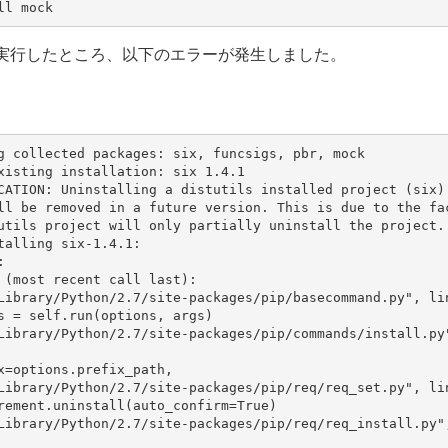
ll mock
実行したところ、以下のエラーが発生しました。
g collected packages: six, funcsigs, pbr, mock
 existing installation: six 1.4.1
ll be removed in a future version. This is due to the fa
utils project will only partially uninstall the project.
installing six-1.4.1:
:
 (most recent call last):
"/Library/Python/2.7/site-packages/pip/basecommand.py", li
atus = self.run(options, args)
efix=options.prefix_path,
"/Library/Python/2.7/site-packages/pip/req/req_set.py", li
equirement.uninstall(auto_confirm=True)