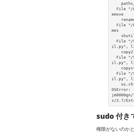
    pa
  File "/Library/Python/2.7/site-packages/pip/req/req_uninstall.py", line 115, in r
emove
    re
  File "/Library/Python/2.7/site-packages/pip/utils/__init__.py", line 267, in rena
mes
    sh
  File "/System/Library/Frameworks/Python.framework/Versions/2.7/lib/python2.7/shut
il.py", l
    co
  File "/System/Library/Frameworks/Python.framework/Versions/2.7/lib/python2.7/shut
il.py", l
    co
  File "/System/Library/Frameworks/Python.framework/Versions/2.7/lib/python2.7/shut
il.py", l
    os
OSError: 
jm0000gn/
s/2.7/Ext
sudo 付き
権限がないのかと思