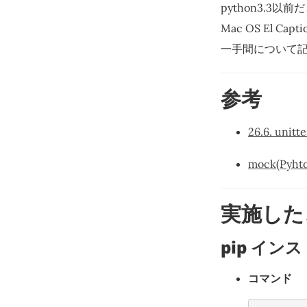
python3.3以
Mac OS El C
一手間について
参考
26.6. uni
mock(Py
実施した
pip イン
コマンド