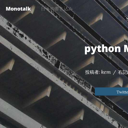
Monotalk
日々の書き込み
python 
kem
投稿者:
/
右記
Twitt