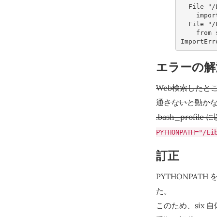
  File 
    im
  File 
    fr
ImportErr
エラーの解
Web検索したと
通さないと動か
.bash_prof
PYTHONPATH="/Li
訂正
PYTHONPAT
た。
このため、six 自体