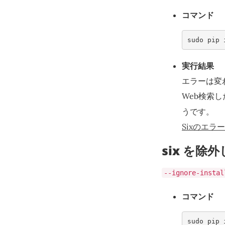
コマンド
sudo pip 
実行結果
エラーは変
Web検索
うです。
Sixのエラー
six を除
--ignore-instal
コマンド
sudo pip 