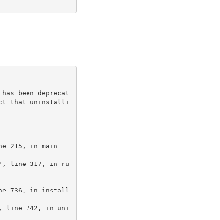
ct that uninstalli
ne 215, in main
ne 736, in install