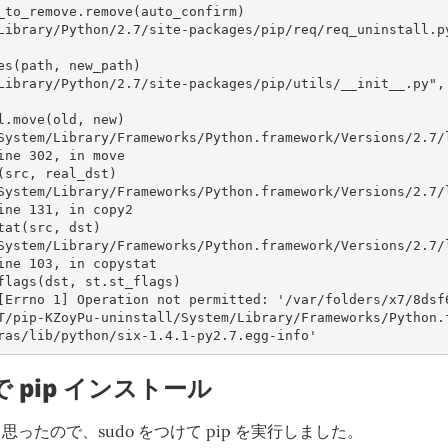
ths_to_remove.remove(auto_confirm)
names(path, new_path)
util.move(old, new)
ine 302, in move
py2(src, real_dst)
ine 131, in copy2
pystat(src, dst)
ine 103, in copystat
.chflags(dst, st.st_flags)
[Errno 1] Operation not permitted: '/var/folders/x7/8dsf
T/pip-KZoyPu-uninstall/System/Library/Frameworks/Python.
ras/lib/python/six-1.4.1-py2.7.egg-info'
で pip インストール
ったので、sudo をつけて pip を実行しました。