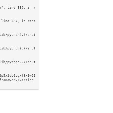
6p5x2vb0cgxf8x1w21
framework/Version