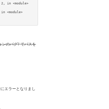
 2, in <module>
 in <module>
ジョンのバグ? でパスを
実行時にエラーとなりまし