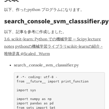
以下、作ったpython プログラムになります。
search_console_svm_classsifier.py
以下、記事を参考に作成しました。
3.6. scikit-learn: Python での機械学習 — Scipy lecture
notes
pythonの機械学習ライブラリscikit-learnの紹介 -
唯物是真 @Scaled_Wurm
search_console_svm_classsifier.py
# -*- coding: utf-8 -
from
__future__
import
print_function
import
sys
import
numpy
as
np
import
pandas
as
pd
from
sets
import
Set