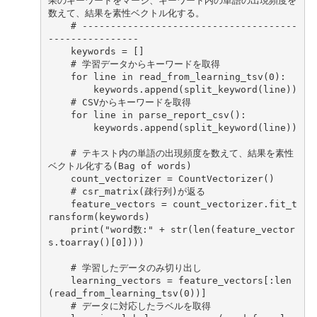
果のキーワードをマージ、キーワード内の単語の出現頻度を
数えて、結果を素性ベクトル化する。
# --------------------------------------
----------------
keywords
=
[]
# 学習データからキーワードを取得
for
line
in
read_from_learning_tsv
(
0
):
keywords
.
append
(
split_keyword
(
line
))
# CSVからキーワードを取得
for
line
in
parse_report_csv
():
keywords
.
append
(
split_keyword
(
line
))
# テキスト内の単語の出現頻度を数えて、結果を素性
ベクトル化する(Bag of words)
count_vectorizer
=
CountVectorizer
()
# csr_matrix(疎行列)が返る
feature_vectors
=
count_vectorizer
.
fit_t
ransform
(
keywords
)
print
(
"word数:"
+
str
(
len
(
feature_vector
s
.
toarray
()[
0
])))
# 学習したデータのみ切り出し
learning_vectors
=
feature_vectors
[:
len
(
read_from_learning_tsv
(
0
))]
# データに対応したラベルを取得