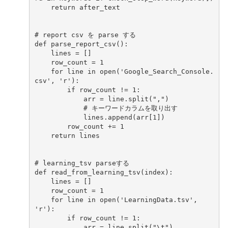
return
after_text
# report csv を parse する
def
parse_report_csv
():
lines
=
[]
row_count
=
1
for
line
in
open
(
'Google_Search_Console.
csv'
,
'r'
):
if
row_count
!=
1
:
arr
=
line
.
split
(
","
)
# キーワードカラムを取り出す
lines
.
append
(
arr
[
1
])
row_count
+=
1
return
lines
# learning_tsv parseする
def
read_from_learning_tsv
(
index
):
lines
=
[]
row_count
=
1
for
line
in
open
(
'LearningData.tsv'
,
'r'
):
if
row_count
!=
1
:
arr
=
line
.
split
(
"
\t
"
)