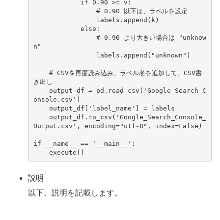
if
0.90
>=
v
:
# 0.90 以下は、ラベルを設定
labels
.
append
(
k
)
else
:
# 0.90 より大きい場合は "unknow
n"
labels
.
append
(
"unknown"
)
# CSVを再度読み込み、ラベル名を追加して、CSV書
き出し
output_df
=
pd
.
read_csv
(
'Google_Search_C
onsole.csv'
)
output_df
[
'label_name'
]
=
labels
output_df
.
to_csv
(
'Google_Search_Console_
Output.csv'
,
encoding
=
"utf-8"
,
index
=
False
)
if
__name__
==
'__main__'
:
execute
()
説明
以下、説明を記載します。