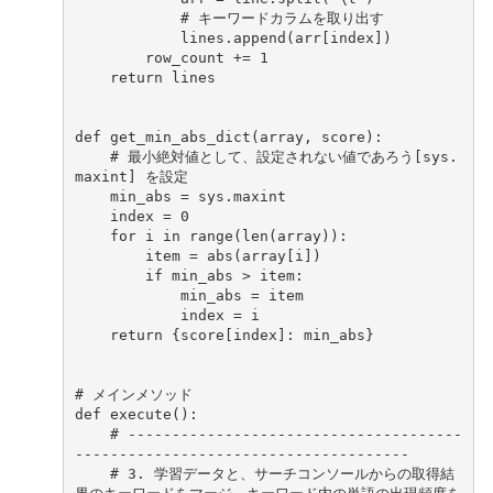
# キーワードカラムを取り出す
lines
.
append
(
arr
[
index
])
row_count
+=
1
return
lines
def
get_min_abs_dict
(
array
,
score
):
# 最小絶対値として、設定されない値であろう[sys.
maxint] を設定
min_abs
=
sys
.
maxint
index
=
0
for
i
in
range
(
len
(
array
)):
item
=
abs
(
array
[
i
])
if
min_abs
>
item
:
min_abs
=
item
index
=
i
return
{
score
[
index
]:
min_abs
}
# メインメソッド
def
execute
():
# --------------------------------------
--------------------------------------
# 3. 学習データと、サーチコンソールからの取得結