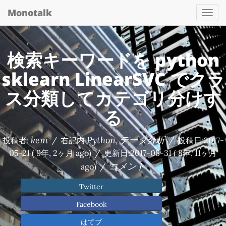
Monotalk
Togg
navi
検索キーワードを python
sklearn LinearSVC でクラ
ス分類してカテゴリ分けす
る
kem
Python
データ分析
投稿者:
/
右記内
,
/
投稿日:
2017-
05-21
( 9年, 2ヶ月 ago)
/
更新日:
2017-08-31
( 8年, 11ヶ月
コメント
ago)
/
Twitter
Facebook
はてブ