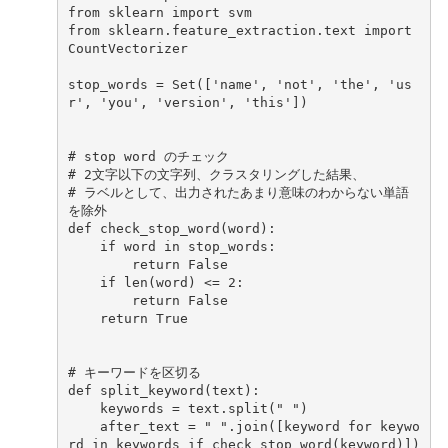
from
sklearn
import
svm
from
sklearn.feature_extraction.text
import
CountVectorizer
stop_words
=
Set
([
'name'
,
'not'
,
'the'
,
'us
r'
,
'you'
,
'version'
,
'this'
])
# stop word のチェック
# 2文字以下の文字列、クラスタリングした結果、
# ラベルとして、出力されたあまり意味のわからない単語
を除外
def
check_stop_word
(
word
):
if
word
in
stop_words
:
return
False
if
len
(
word
)
<=
2
:
return
False
return
True
# キーワードを区切る
def
split_keyword
(
text
):
keywords
=
text
.
split
(
" "
)
after_text
=
" "
.
join
([
keyword
for
keywo
rd
in
keywords
if
check_stop_word
(
keyword
)])