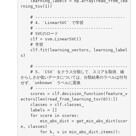
learning_labels
=
np
.
array
(
read_from_lea
rning_tsv
(
1
))
# -------------------------------------
# 4. `LinearSVC` で学習
# --------------------------------
# SVCのロード
clf
=
svm
.
LinearSVC
()
# 学習
clf
.
fit
(
learning_vectors
,
learning_label
s
)
# --------------------------------------
# 5. `CSV` をクラス分類して、スコアを取得、確
からしさが低いデータについては、分類結果のラベルは付与
せず、`unknown` ラベルに置換
# --------------------------------------
scores
=
clf
.
decision_function
(
feature_v
ectors
[
len
(
read_from_learning_tsv
(
0
)):])
classes
=
clf
.
classes_
labels
=
[]
for
score
in
scores
:
min_abs_dict
=
get_min_abs_dict
(
scor
e
,
classes
)
for
k
,
v
in
min_abs_dict
.
items
():