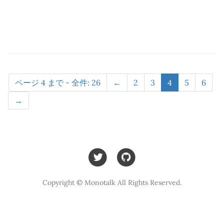
ページ 4 まで - 全件: 26
←
2
3
4
5
6
→
Copyright © Monotalk All Rights Reserved.