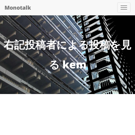
Monotalk
Togg
navi
右記投稿者による投稿を見
る kem