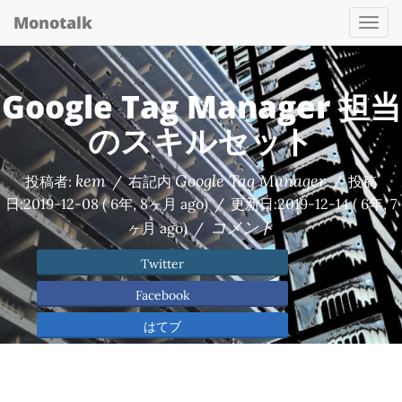
Monotalk
Togg
navi
Google Tag Manager 担当
のスキルセット
kem
Google Tag Manager
投稿者:
/
右記内
/
投稿
日:
2019-12-08
( 6年, 8ヶ月 ago)
/
更新日:
2019-12-14
( 6年, 7
コメント
ヶ月 ago)
/
Twitter
Facebook
はてブ