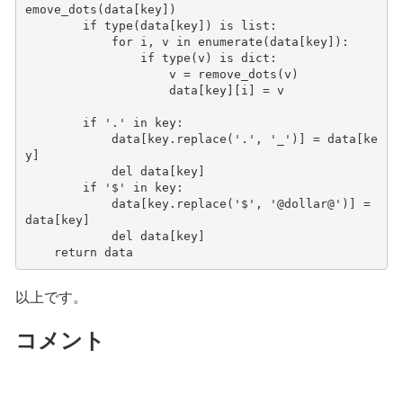
emove_dots
(
data
[
key
])
if
type
(
data
[
key
])
is
list
:
for
i
,
v
in
enumerate
(
data
[
key
]):
if
type
(
v
)
is
dict
:
v
=
remove_dots
(
v
)
data
[
key
][
i
]
=
v
if
'.'
in
key
:
data
[
key
.
replace
(
'.'
,
'_'
)]
=
data
[
ke
y
]
del
data
[
key
]
if
'$'
in
key
:
data
[
key
.
replace
(
'$'
,
'@dollar@'
)]
=
data
[
key
]
del
data
[
key
]
return
data
以上です。
コメント