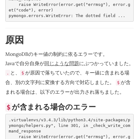
raise
WriteError
(
error
.
get
(
"errmsg"
),
error
.
g
et
(
"code"
),
error
)
pymongo
.
errors
.
WriteError
:
The
dotted
field
...
原因
MongoDBのキー値の制約に依るエラーです。
Javaで自分自身が
同じような問題
にぶつかっていました。
と、
が原因で落ちていたので、キー値に含まれる場
.
$
合、別の文字列に変換する方向で対応しました。
が含
$
まれる場合は、以下のエラーが出力され落ちました。
が含まれる場合のエラー
$
.
virtualenvs
/
v3
.4.3
/
lib
/
python3
.4
/
site
-
packages
/
p
ymongo
/
helpers
.
py
", line 301, in _check_write_com
mand_response
raise
WriteError
(
error
.
get
(
"errmsg"
),
error
.
g