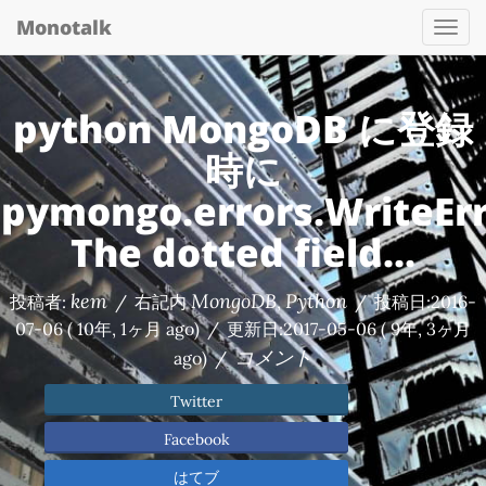
Monotalk
Togg
navi
python MongoDB に登録
時に
pymongo.errors.WriteErr
The dotted field...
kem
MongoDB
Python
投稿者:
/
右記内
,
/
投稿日:
2016-
07-06
( 10年, 1ヶ月 ago)
/
更新日:
2017-05-06
( 9年, 3ヶ月
コメント
ago)
/
Twitter
Facebook
はてブ