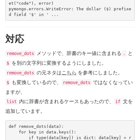
et
(
"code"
),
error
)
pymongo
.
errors
.
WriteError
:
The
dollar
(
$
)
prefixe
d
field
'$'
in
' ...
対応
メソッドで、辞書のキー値に含まれる
と
remove_dots
.
を別の文字列に変換するようにしました。
$
の元ネタは
こちら
を参考にしました。
remove_dots
も変換しているので、
ではなくなってい
$
remove_dots
ますが、
内に辞書が含まれるケースもあったので、
文を
list
if
追加しています。
def
remove_dots
(
data
):
for
key
in
data
.
keys
():
if
type
(
data
[
key
])
is
dict
:
data
[
key
]
=
r