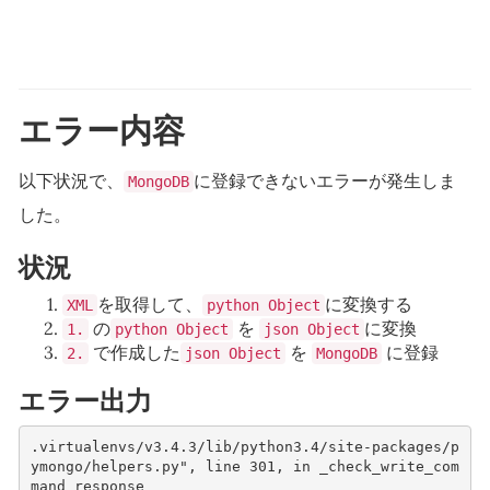
エラー内容
以下状況で、
に登録できないエラーが発生しま
MongoDB
した。
状況
を取得して、
に変換する
XML
python Object
の
を
に変換
1.
python Object
json Object
で作成した
を
に登録
2.
json Object
MongoDB
エラー出力
.
virtualenvs
/
v3
.4.3
/
lib
/
python3
.4
/
site
-
packages
/
p
ymongo
/
helpers
.
py
", line 301, in _check_write_com
mand_response