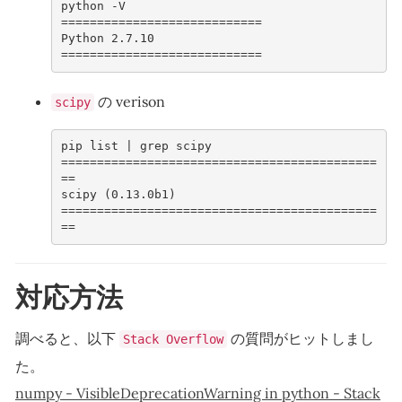
python -V
============================
Python 2.7.10
============================
の verison
scipy
pip list | grep scipy
============================================
==
scipy (0.13.0b1)
============================================
==
対応方法
調べると、以下
の質問がヒットしまし
Stack Overflow
た。
numpy - VisibleDeprecationWarning in python - Stack