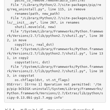
    paths_to_remove.remove(auto_confirm)
  File "/Library/Python/2.7/site-packages/pip/re
q/req_uninstall.py", line 115, in remove
    renames(path, new_path)
  File "/Library/Python/2.7/site-packages/pip/uti
ls/__init__.py", line 267, in renames
    shutil.move(old, new)
  File "/System/Library/Frameworks/Python.framewo
rk/Versions/2.7/lib/python2.7/shutil.py", line 30
2, in move
    copy2(src, real_dst)
  File "/System/Library/Frameworks/Python.framewo
rk/Versions/2.7/lib/python2.7/shutil.py", line 13
1, in copy2
    copystat(src, dst)
  File "/System/Library/Frameworks/Python.framewo
rk/Versions/2.7/lib/python2.7/shutil.py", line 10
3, in copystat
    os.chflags(dst, st.st_flags)
OSError: [Errno 1] Operation not permitted: '/tm
p/pip-bCbIGX-uninstall/System/Library/Frameworks/
Python.framework/Versions/2.7/Extras/lib/python/s
cipy-0.13.0b1-py2.7.egg-info'    
どうも、エラーとして、
mac os sierra の pandas を