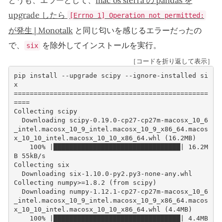
upgrade したら
[Errno 1] Operation not permitted:
が発生 | Monotalk
と同じ匂いを感じるエラーだったの
で、
を除外してインストールを実行。
six
［コードを折り返して表示］
pip install --upgrade scipy --ignore-installed si
x
=================================================
====
Collecting scipy
  Downloading scipy-0.19.0-cp27-cp27m-macosx_10_6
_intel.macosx_10_9_intel.macosx_10_9_x86_64.macos
x_10_10_intel.macosx_10_10_x86_64.whl (16.2MB)
    100% |████████████████████████████████| 16.2M
B 55kB/s 
Collecting six
  Downloading six-1.10.0-py2.py3-none-any.whl
Collecting numpy>=1.8.2 (from scipy)
  Downloading numpy-1.12.1-cp27-cp27m-macosx_10_6
_intel.macosx_10_9_intel.macosx_10_9_x86_64.macos
x_10_10_intel.macosx_10_10_x86_64.whl (4.4MB)
    100% |████████████████████████████████| 4.4MB 