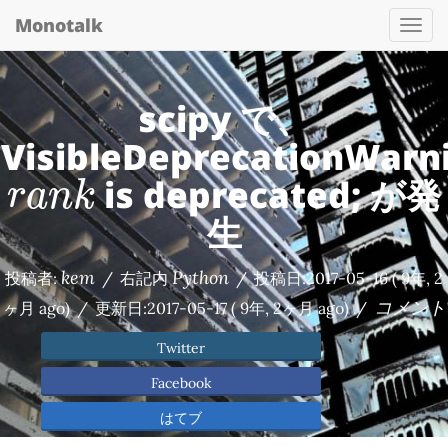
Monotalk
Togg
navi
scipy で、
VisibleDeprecationWarni
r
a
n
k
is deprecated; が発
r
a
n
k
生
kem
Python
投稿者:
/
右記内
/
投稿日:
2017-05-16
( 9年, 2
コメント
ヶ月 ago)
/
更新日:
2017-05-17
( 9年, 2ヶ月 ago)
/
Twitter
Facebook
はてブ