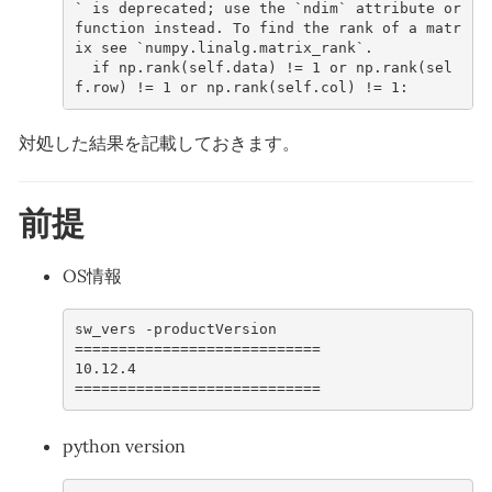
` is deprecated; use the `ndim` attribute or 
function instead. To find the rank of a matr
ix see `numpy.linalg.matrix_rank`.
  if np.rank(self.data) != 1 or np.rank(sel
f.row) != 1 or np.rank(self.col) != 1:
対処した結果を記載しておきます。
前提
OS情報
sw_vers -productVersion 
============================
10.12.4
============================
python version