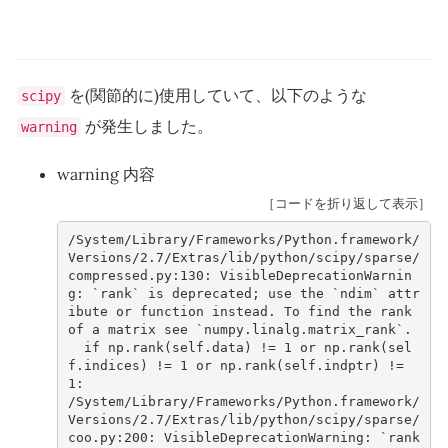
を(関節的に)使用していて、以下のような
scipy
が発生しました。
warning
warning 内容
［コードを折り返して表示］
/System/Library/Frameworks/Python.framework/
Versions/2.7/Extras/lib/python/scipy/sparse/
compressed.py:130: VisibleDeprecationWarnin
g: `rank` is deprecated; use the `ndim` attr
ibute or function instead. To find the rank 
of a matrix see `numpy.linalg.matrix_rank`.
  if np.rank(self.data) != 1 or np.rank(sel
f.indices) != 1 or np.rank(self.indptr) != 
1:
/System/Library/Frameworks/Python.framework/
Versions/2.7/Extras/lib/python/scipy/sparse/
coo.py:200: VisibleDeprecationWarning: `rank