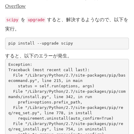
Overflow
を
すると、解決するようなので、以下を
scipy
upgrade
実行。
pip install --upgrade scipy
すると、以下のエラーが発生。
Exception:
Traceback (most recent call last):
  File "/Library/Python/2.7/site-packages/pip/bas
ecommand.py", line 215, in main
    status = self.run(options, args)
  File "/Library/Python/2.7/site-packages/pip/com
mands/install.py", line 342, in run
    prefix=options.prefix_path,
  File "/Library/Python/2.7/site-packages/pip/re
q/req_set.py", line 778, in install
    requirement.uninstall(auto_confirm=True)
  File "/Library/Python/2.7/site-packages/pip/re
q/req_install.py", line 754, in uninstall