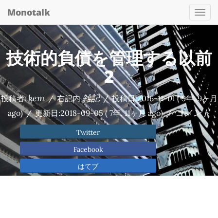
Monotalk
Togg
navi
技術的負債を管理する以前
2
kem
雑記
投稿者:
/
右記内
/
投稿日:
2016-11-01
( 9年, 9ヶ月
コメント
ago)
/
更新日:
2018-09-05
( 7年, 11ヶ月 ago)
/
Twitter
Facebook
はてブ