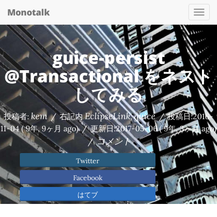
Monotalk
Togg
navi
guice-persist
@Transactional をネスト
してみる
kem
EclipseLink
guice
投稿者:
/
右記内
,
/
投稿日:
2016-
11-04
( 9年, 9ヶ月 ago)
/
更新日:
2017-05-06
( 9年, 3ヶ月 ago)
コメント
/
Twitter
Facebook
はてブ