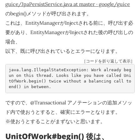
guice/JpaPersistService.java at master · google/guice
のbegin()メソッドが呼び出されます。
これは、EntityManagerがInjectされる前に、呼び出す必
要があり、EntityManagerがInjectされた後の呼び出しの
場合、
以下、既に呼び出されているとエラーになります。
［コードを折り返して表示］
java
.
lang
.
IllegalStateException
:
Work
already
beg
un
on
this
thread
.
Looks
like
you
have
called
Uni
tOfWork
.
begin
()
twice
without
a
balancing
call
to
end
()
in
between
.
ですので、@Transactional アノテーションの追加メソッ
ド内で使おうとすると、確実にエラーとなります。
※使おうとすることがまずないと思います。
UnitOfWork#begin() 後は、