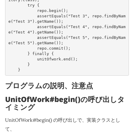
try
{
repo
.
begin
();
assertEquals
(
"Test 3"
,
repo
.
findByNam
e
(
"Test 3"
).
getName
());
assertEquals
(
"Test 4"
,
repo
.
findByNam
e
(
"Test 4"
).
getName
());
assertEquals
(
"Test 5"
,
repo
.
findByNam
e
(
"Test 5"
).
getName
());
repo
.
commit
();
}
finally
{
unitOfwork
.
end
();
}
}
プログラムの説明、注意点
UnitOfWork#begin()の呼び出しタ
イミング
UnitOfWork#begin() の呼び出しで、実装クラスとし
て、