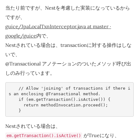
当たり前ですが、Nestを考慮した実装になっているから
ですが、
guice/JpaLocalTxnInterceptor.java at master ·
google/guice
内で、
Nestされている場合は、transactionに対する操作はしな
いで、
@Transactional アノテーションのついたメソッド呼び出
しのみ行っています。
// Allow 'joining' of transactions if there i
s an enclosing @Transactional method.
if
(
em
.
getTransaction
().
isActive
())
{
return
methodInvocation
.
proceed
();
}
Nestされている場合は、
がTrueになり、
em.getTransaction().isActive()