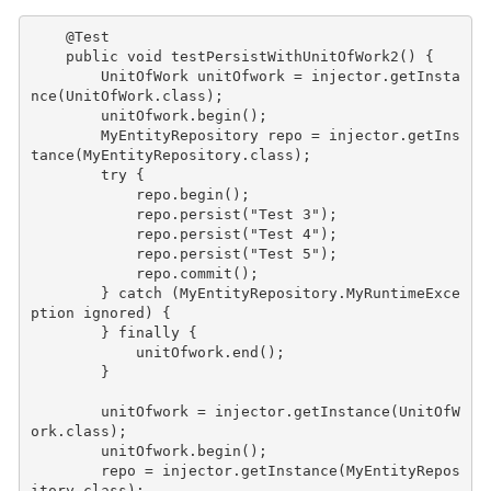
@Test
public
void
testPersistWithUnitOfWork2
()
{
UnitOfWork
unitOfwork
=
injector
.
getInsta
nce
(
UnitOfWork
.
class
);
unitOfwork
.
begin
();
MyEntityRepository
repo
=
injector
.
getIns
tance
(
MyEntityRepository
.
class
);
try
{
repo
.
begin
();
repo
.
persist
(
"Test 3"
);
repo
.
persist
(
"Test 4"
);
repo
.
persist
(
"Test 5"
);
repo
.
commit
();
}
catch
(
MyEntityRepository
.
MyRuntimeExce
ption
ignored
)
{
}
finally
{
unitOfwork
.
end
();
}
unitOfwork
=
injector
.
getInstance
(
UnitOfW
ork
.
class
);
unitOfwork
.
begin
();
repo
=
injector
.
getInstance
(
MyEntityRepos
itory
.
class
);