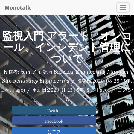
Monotalk
Togg
navi
監視入門 アラート、オンコ
ール、インシデント管理に
ついて
kem
BookLog
Engineering Manager
投稿者:
/
右記内
,
,
Site Reliability Engineering
/
投稿日:
2020-08-29
( 5年,
コメン
11ヶ月 ago)
/
更新日:
2020-11-23
( 5年, 8ヶ月 ago)
/
ト
Twitter
Facebook
はてブ