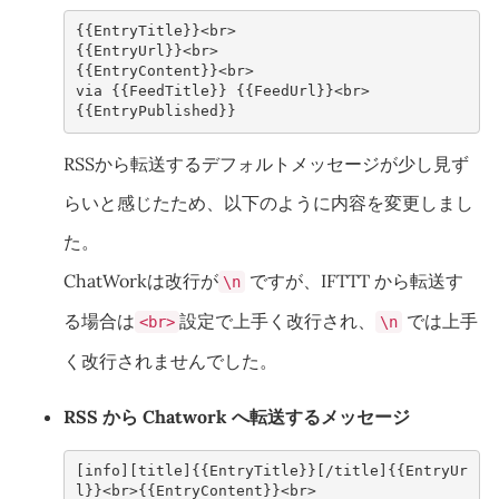
{{EntryTitle}}<br>
{{EntryUrl}}<br>
{{EntryContent}}<br>
via {{FeedTitle}} {{FeedUrl}}<br>
{{EntryPublished}}
RSSから転送するデフォルトメッセージが少し見ず
らいと感じたため、以下のように内容を変更しまし
た。
ChatWorkは改行が
ですが、IFTTT から転送す
\n
る場合は
設定で上手く改行され、
では上手
<br>
\n
く改行されませんでした。
RSS から Chatwork へ転送するメッセージ
[info][title]{{EntryTitle}}[/title]{{EntryUr
l}}<br>{{EntryContent}}<br>