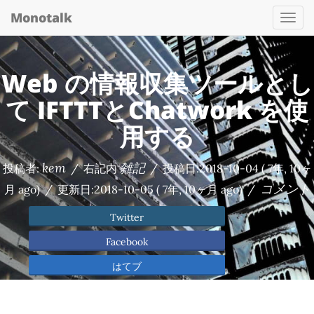
Monotalk
Togg
navi
Web の情報収集ツールとし
て IFTTTとChatwork を使
用する
kem
雑記
投稿者:
/
右記内
/
投稿日:
2018-10-04
( 7年, 10ヶ
コメント
月 ago)
/
更新日:
2018-10-05
( 7年, 10ヶ月 ago)
/
Twitter
Facebook
はてブ