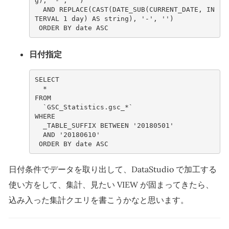
g
),
'-'
,
''
)
AND
REPLACE
(
CAST
(
DATE_SUB
(
CURRENT_DATE
,
IN
TERVAL
1
day
)
AS
string
),
'-'
,
''
)
ORDER
BY
date
ASC
日付指定
SELECT
*
FROM
`
GSC_Statistics
.
gsc_
*`
WHERE
_TABLE_SUFFIX
BETWEEN
'20180501'
AND
'20180610'
ORDER
BY
date
ASC
日付条件でデータを取り出して、DataStudio で加工する
使い方をして、集計、見たい VIEW が固まってきたら、
込み入った集計クエリを書こうかなと思います。