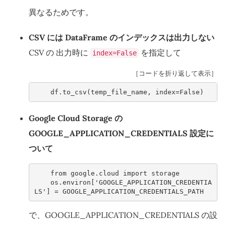
異なるためです。
CSV には DataFrame のインデックスは出力しない
CSV の 出力時に
を指定して
index=False
［コードを折り返して表示］
df
.
to_csv
(
temp_file_name
,
index
=
False
)
Google Cloud Storage の
GOOGLE_APPLICATION_CREDENTIALS 設定に
ついて
from
google.cloud
import
storage
os
.
environ
[
'GOOGLE_APPLICATION_CREDENTIA
LS'
]
=
GOOGLE_APPLICATION_CREDENTIALS_PATH
で、GOOGLE_APPLICATION_CREDENTIALS の設