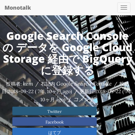
Monotalk
Togg
navi
Google Search Console
の データを Google Cloud
Storage 経由で BigQuery
に登録する
kem
Google Search Console
投稿者:
/
右記内
/
投稿
日:
2018-09-22
( 7年, 10ヶ月 ago)
/
更新日:
2018-09-22
( 7年,
コメント
10ヶ月 ago)
/
Twitter
Facebook
はてブ