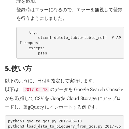
理を追加。
登録時はエラーになるので、エラーを無視して登録
を行うようにしました。
try
:
client
.
delete_table
(
table_ref
)
# AP
I request
except
:
pass
5.使い方
以下のように、日付を指定して実行します。
以下は、
のデータを Google Search Console
2017-05-18
から 取得して CSV を Google Cloud Storage にアップロ
ードし、BigQuery にインポートする例です。
python3
gsc_to_gcs
.
py
2017
-
05
-
18
python3
load_data_to_bigquery_from_gcs
.
py
2017
-
05