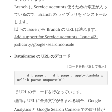
Branch に Service Accounts 使うための修正が入っ
ているので、Branch の ライブラリを インストール
します。
以下の Issue から Branch の URL は辿れます。
Add support for Service Accounts · Issue #2 ·
joshcarty/google-searchconsole
DataFrame の URL のデコード
［コードを折り返して表示］
df
[
'page'
]
=
df
[
'page'
]
.
apply
(
lambda
x
:
urllib
.
parse
.
unquote
(
x
))
で URL のデコードを行なっています。
理由は URL に全角文字が含まれる場合、Google
Analytics と Google Search Console での戻り値が