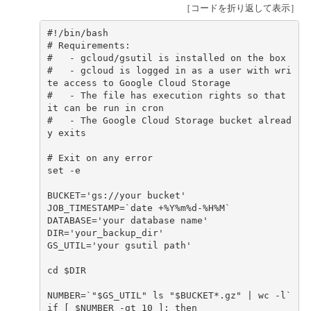
［コードを折り返して表示］
#!/bin/bash
# Requirements:
#   - gcloud/gsutil is installed on the box
#   - gcloud is logged in as a user with wri
te access to Google Cloud Storage
#   - The file has execution rights so that 
it can be run in cron
#   - The Google Cloud Storage bucket alread
y exits
# Exit on any error
set
-e

BUCKET
=
'gs://your bucket'
JOB_TIMESTAMP
=
`
date
+%Y%m%d-%H%M
`
DATABASE
=
'your database name'
DIR
=
'your_backup_dir'
GS_UTIL
=
'your gsutil path'
cd
$DIR
NUMBER
=
`
"
$GS_UTIL
"
ls
"
$BUCKET
*.gz"
|
wc
-l
`
if
[
$NUMBER
-gt
10
]
;
then