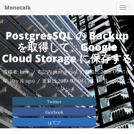
Monotalk
Togg
navi
PostgresSQL の Backup
を取得して、Google
Cloud Storage に保存する
kem
postgresql
投稿者:
/
右記内
/
投稿日:
2018-09-17
( 7
コ
年, 10ヶ月 ago)
/
更新日:
2019-07-08
( 7年, 1ヶ月 ago)
/
メント
Twitter
Facebook
はてブ