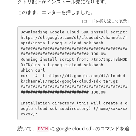
クトリ配下がインストール先になります。
このまま、エンターを押しました。
［コードを折り返して表示］
Downloading Google Cloud SDK install script: 
https://dl.google.com/dl/cloudsdk/channels/r
apid/install_google_cloud_sdk.bash
#
###########################################
############################ 100.0%
Running install script from: /tmp/tmp.TSbMQD
RiEN/install_google_cloud_sdk.bash
which curl
curl -# -f https://dl.google.com/dl/cloudsd
k/channels/rapid/google-cloud-sdk.tar.gz
#
###########################################
############################ 100.0%
Installation directory (this will create a g
oogle-cloud-sdk subdirectory) (/home/xxxxxxx
xxxxx):       
続いて、
に google cloud sdk のコマンドを追
PATH