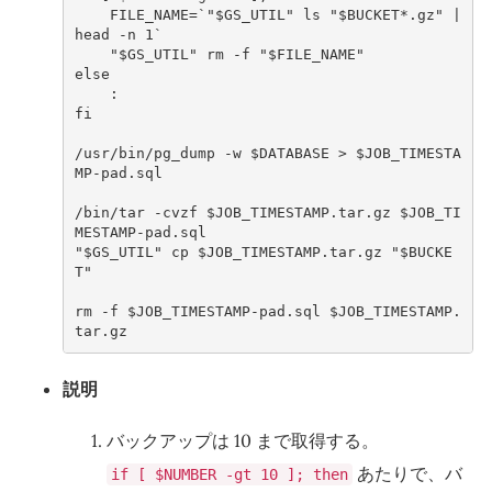
FILE_NAME
=
`
"
$GS_UTIL
"
ls
"
$BUCKET
*.gz"
|
head
-n
1
`
"
$GS_UTIL
"
rm
-f
"
$FILE_NAME
"
else
fi
/usr/bin/pg_dump
-w
$DATABASE
>
$JOB_TIMESTA
MP
-pad.sql

/bin/tar
-cvzf
$JOB_TIMESTAMP
.tar.gz
$JOB_TI
MESTAMP
"
$GS_UTIL
"
cp
$JOB_TIMESTAMP
.tar.gz
"
$BUCKE
T
"
rm
-f
$JOB_TIMESTAMP
-pad.sql
$JOB_TIMESTAMP
.
tar.gz
説明
バックアップは 10 まで取得する。
あたりで、バ
if [ $NUMBER -gt 10 ]; then