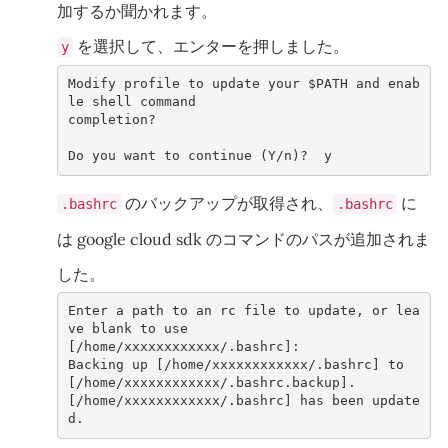
加するか聞かれます。
を選択して、エンターを押しました。
y
Modify profile to update your $PATH and enab
le shell command 
completion?
Do you want to continue (Y/n)?  y
のバックアップが取得され、
に
.bashrc
.bashrc
は google cloud sdk のコマンドのパスが追加されま
した。
Enter a path to an rc file to update, or lea
ve blank to use 
[/home/xxxxxxxxxxxx/.bashrc]:    
Backing up [/home/xxxxxxxxxxxx/.bashrc] to 
[/home/xxxxxxxxxxxx/.bashrc.backup].
[/home/xxxxxxxxxxxx/.bashrc] has been update
d.