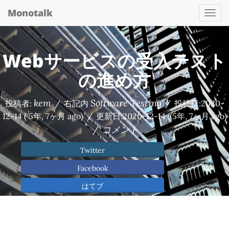
Monotalk
Togg
navi
Webサービスの受入テスト
の進め方
kem
Software Testing
投稿者:
/
右記内
/
投稿日:
2020-
12-14
( 5年, 7ヶ月 ago)
/
更新日:
2020-12-14
( 5年, 7ヶ月 ago)
コメント
/
Twitter
Facebook
はてブ