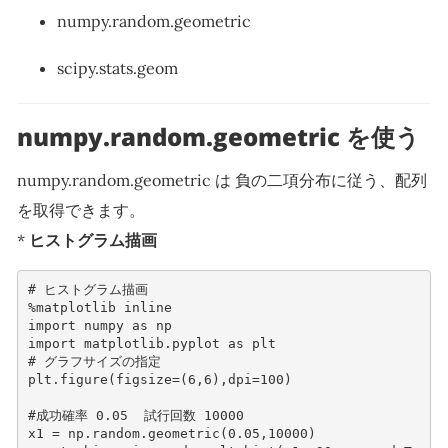
numpy.random.geometric
scipy.stats.geom
numpy.random.geometric を使う
numpy.random.geometric は 負の二項分布に従う、配列
を取得できます。
*
ヒストグラム描画
# ヒストグラム描画 
%
matplotlib
inline
import
numpy
as
np
import
matplotlib.pyplot
as
plt
# グラフサイズの指定
plt
.
figure
(
figsize
=
(
6
,
6
),
dpi
=
100
)
#成功確率 0.05  試行回数 10000
x1
=
np
.
random
.
geometric
(
0.05
,
10000
)