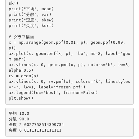
sk'
)
print
(
"平均"
,
mean
)
print
(
"分散"
,
var
)
print
(
"歪度"
,
skew
)
print
(
"尖度"
,
kurt
)
# グラフ描画
x
=
np
.
arange
(
geom
.
ppf
(
0.01
,
p
),
geom
.
ppf
(
0.99
,
p
))
ax
.
plot
(
x
,
geom
.
pmf
(
x
,
p
),
'bo'
,
ms
=
8
,
label
=
'geo
m pmf'
)
ax
.
vlines
(
x
,
0
,
geom
.
pmf
(
x
,
p
),
colors
=
'b'
,
lw
=
5
,
alpha
=
0.5
)
rv
=
geom
(
p
)
ax
.
vlines
(
x
,
0
,
rv
.
pmf
(
x
),
colors
=
'k'
,
linestyles
=
'-'
,
lw
=
1
,
label
=
'frozen pmf'
)
ax
.
legend
(
loc
=
'best'
,
frameon
=
False
)
plt
.
show
()
平均 10.0

分散 90.0

歪度 2.0027758514399734
