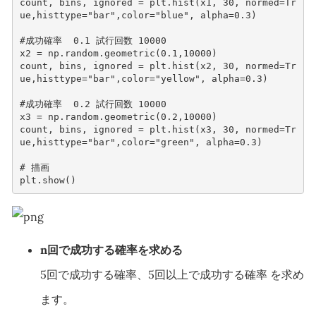
count
,
bins
,
ignored
=
plt
.
hist
(
x1
,
30
,
normed
=
Tr
ue
,
histtype
=
"bar"
,
color
=
"blue"
,
alpha
=
0.3
)
#成功確率  0.1 試行回数 10000
x2
=
np
.
random
.
geometric
(
0.1
,
10000
)
count
,
bins
,
ignored
=
plt
.
hist
(
x2
,
30
,
normed
=
Tr
ue
,
histtype
=
"bar"
,
color
=
"yellow"
,
alpha
=
0.3
)
#成功確率  0.2 試行回数 10000
x3
=
np
.
random
.
geometric
(
0.2
,
10000
)
count
,
bins
,
ignored
=
plt
.
hist
(
x3
,
30
,
normed
=
Tr
ue
,
histtype
=
"bar"
,
color
=
"green"
,
alpha
=
0.3
)
# 描画
plt
.
show
()
n回で成功する確率を求める
5回で成功する確率、5回以上で成功する確率 を求め
ます。