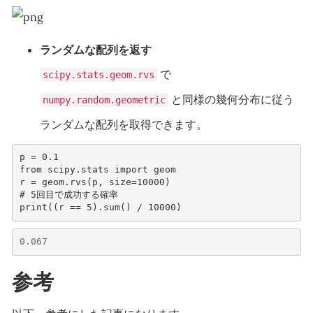
ランダムな配列を返す
で
scipy.stats.geom.rvs
と同様の幾何分布に従う
numpy.random.geometric
ランダムな配列を取得できます。
p
=
0.1
from
scipy.stats
import
geom
r
=
geom
.
rvs
(
p
,
size
=
10000
)
# 5回目で成功する確率
print
((
r
==
5
)
.
sum
()
/
10000
)
0.067
参考