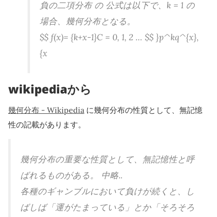
負の二項分布 の 公式は以下で、k = 1 の
場合、幾何分布となる。
$$ f(x)=
{k+x-1}C
= 0, 1, 2 … $$ }p^kq^{x},
{x
wikipediaから
幾何分布 - Wikipedia
に幾何分布の性質として、無記憶
性の記載があります。
幾何分布の重要な性質として、無記憶性と呼
ばれるものがある。 中略..
各種のギャンブルにおいて負けが続くと、し
ばしば「運がたまっている」とか「そろそろ