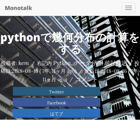
Monotalk
Togg
navi
pythonで幾何分布の計算を
する
kem
Python
データ分析
統計検定
投稿者:
/
右記内
,
,
/
投
稿日:
2018-08-16
( 7年, 11ヶ月 ago)
/
更新日:
2018-08-16
( 7年,
コメント
11ヶ月 ago)
/
Twitter
Facebook
はてブ