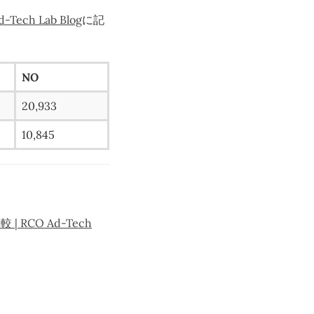
h Lab Blog
に記
NO
20,933
10,845
CO Ad-Tech