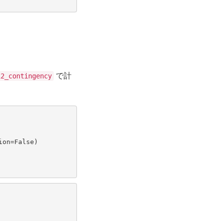
で計
i2_contingency
ion
=
False
)