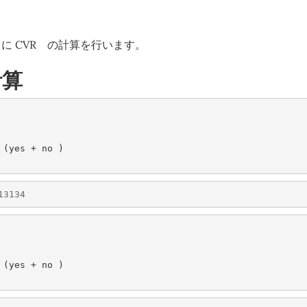
に CVR の計算を行います。
計算
(
yes
+
no
)
13134
(
yes
+
no
)