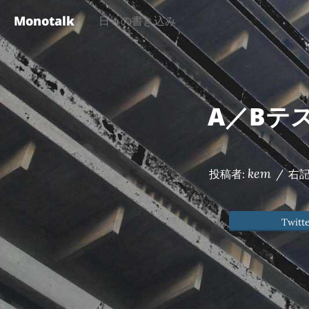
Monotalk
日々の書き込み
A／Bテ
kem
投稿者:
/
右
Twitt