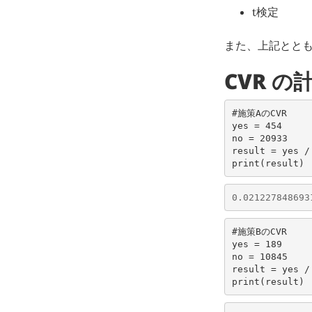
t検定
また、上記ととも
CVR の
#施策AのCVR
yes
=
454
no
=
20933
result
=
yes
/
print
(
result
)
0.021227848693
#施策BのCVR    
yes
=
189
no
=
10845
result
=
yes
/
print
(
result
)