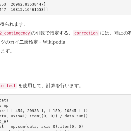
553  20962.83538447]

が得られます。
の引数で指定する、
には、補正の
2_contingency
correction
ツのカイ二乗検定 - Wikipedia
れます。
を使用して、計算を行います。
om_test
tats
s
np
ix
([
[
454
,
20933
],
[
189
,
10845
]
])
ata
,
axis
=
1
)
.
item
((
0
,
0
))
/
data
.
sum
()
p_a
)
al
=
np
.
sum
(
data
,
axis
=
0
)
.
item
(
0
,
0
)