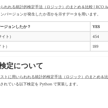
れれる統計的検定手法（ロジック）のまとめ＆比較 | RCO Ad-Tec
コンバージョンが発生したか否かを示すデータを用います。
バージョンしたか？
YES
サイト）
454
イト）
189
検定について
テストに用いられれる統計的検定手法（ロジック）のまとめ＆比較 | R
れている以下検定を Python で実装します。