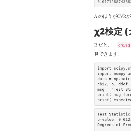
0.017128874388
A のほうがCVR
χ2検定 
R だと、
chisq
算できます。
import
scipy.s
import
numpy
a
data
=
np
.
matr
chi2
,
p
,
ddof
,
msg
=
"Test St
print
(
msg
.
for
print
(
expecte
Test Statistic
p-value: 0.012
Degrees of Free