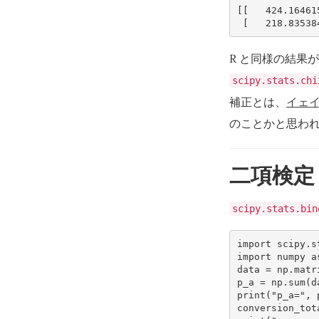
[[   424.16461
R と同様の結果
scipy.stats.chi
補正とは、
イェイ
のことかと思わ
二項検定
scipy.stats.bin
import
scipy.s
import
numpy
a
data
=
np
.
matr
p_a
=
np
.
sum
(
d
print
(
"p_a="
,
conversion_tot