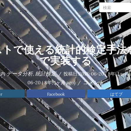
ストで使える統計的検定手法をP
で実装する
データ分析
統計検定
記内
,
/
投稿日:
2018-06-20
( 8年, 1ヶ月 
コメント
06-20
( 8年, 1ヶ月 ago)
/
er
Facebook
はてブ