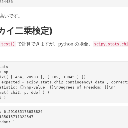
254486
が高いです。
(カイ二乗検定)
で計算できますが、python の場合、
.test()
scipy.stats.ch
tats
s
np
ix
([
[
454
,
20933
],
[
189
,
10845
]
])
expected
=
scipy
.
stats
.
chi2_contingency
(
data
,
correct
atistic: 
{}
\n
p-value: 
{}
\n
Degrees of Freedom: 
{}
\n
"
mat
(
chi2
,
p
,
ddof
)
)
d
)
: 6.291035173658824

135015711322547

dom: 1
