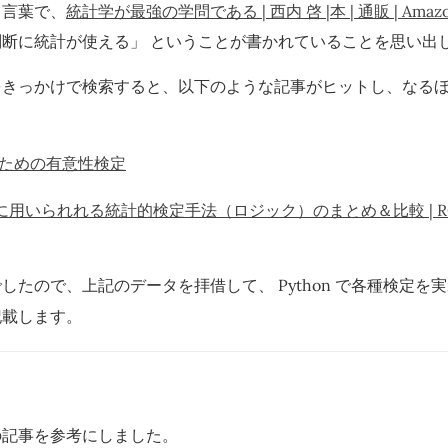
う言葉で、
統計学が最強の学問である | 西内 啓 |本 | 通販 | Amaz
断に統計が使える」 ということが書かれていることを思い出
をきっかけで検索すると、以下のような記事がヒットし、なる
のための有意性検定
に用いられれる統計的検定手法（ロジック）のまとめ＆比較 | RCO A
でしたので、上記のデータを拝借して、 Python で各種検定を
記載します。
の記事を参考にしました。