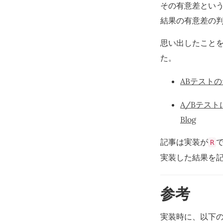
その有意差とい
結果の有意差の判
思い出したこと
た。
ABテスト
A/Bテスト
Blog
記事は実装が
R
実装した結果を
参考
実装時に、以下