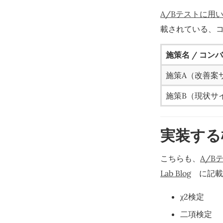
A/Bテストに用いら
載されている、
施策名 / コン
施策A（改善案
施策B（現状サ
実装する
こちらも、
A/B
Lab Blog
に記載さ
χ2検定
二項検定