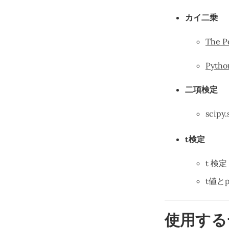
カイ二乗
The P
Pyt
二項検定
scipy.
t検定
t 検
t値と
使用する