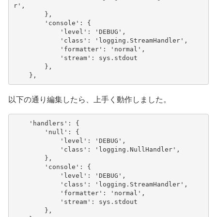
r'
,
},
'console'
:
{
'level'
:
'DEBUG'
,
'class'
:
'logging.StreamHandler'
,
'formatter'
:
'normal'
,
'stream'
:
sys
.
stdout
},
},
以下の通り編集したら、上手く動作しました。
'handlers'
:
{
'null'
:
{
'level'
:
'DEBUG'
,
'class'
:
'logging.NullHandler'
,
},
'console'
:
{
'level'
:
'DEBUG'
,
'class'
:
'logging.StreamHandler'
,
'formatter'
:
'normal'
,
'stream'
:
sys
.
stdout
},