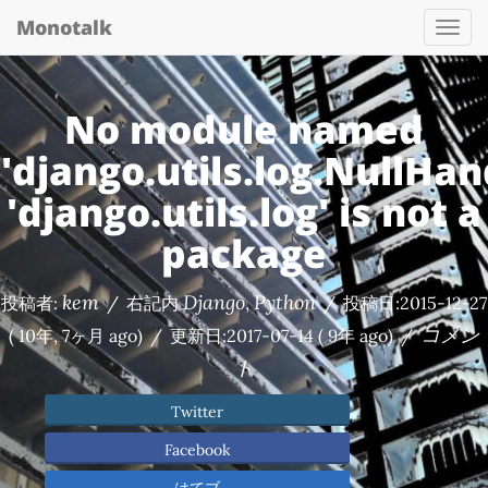
Monotalk
Togg
navi
No module named
'django.utils.log.NullHan
'django.utils.log' is not a
package
kem
Django
Python
投稿者:
/
右記内
,
/
投稿日:
2015-12-27
コメン
( 10年, 7ヶ月 ago)
/
更新日:
2017-07-14
( 9年 ago)
/
ト
Twitter
Facebook