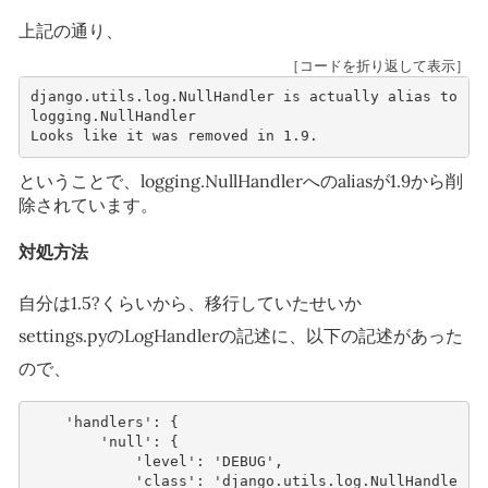
上記の通り、
［コードを折り返して表示］
django.utils.log.NullHandler is actually alias to 
logging.NullHandler

ということで、logging.NullHandlerへのaliasが1.9から削
除されています。
対処方法
自分は1.5?くらいから、移行していたせいか
settings.pyのLogHandlerの記述に、以下の記述があった
ので、
'handlers'
:
{
'null'
:
{
'level'
:
'DEBUG'
,
'class'
:
'django.utils.log.NullHandle