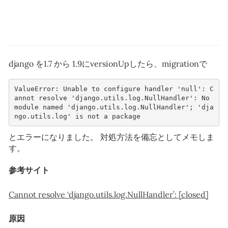
django を1.7 から 1.9にversionUpしたら、migrationで
ValueError: Unable to configure handler 'null': C
annot resolve 'django.utils.log.NullHandler': No 
module named 'django.utils.log.NullHandler'; 'dja
とエラーになりました。 対処方法を備忘としてメモしま
す。
参考サイト
Cannot resolve ‘django.utils.log.NullHandler’: [closed]
原因