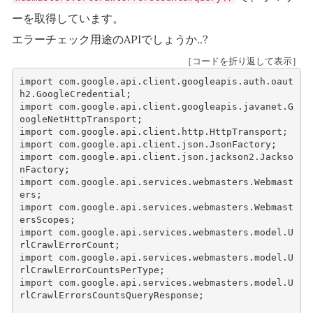
ーを取得しています。
エラーチェック用途のAPIでしょうか..?
［コードを折り返して表示］
import
com.google.api.client.googleapis.auth.oaut
h2.GoogleCredential
;
import
com.google.api.client.googleapis.javanet.G
oogleNetHttpTransport
;
import
com.google.api.client.http.HttpTransport
;
import
com.google.api.client.json.JsonFactory
;
import
com.google.api.client.json.jackson2.Jackso
nFactory
;
import
com.google.api.services.webmasters.Webmast
ers
;
import
com.google.api.services.webmasters.Webmast
ersScopes
;
import
com.google.api.services.webmasters.model.U
rlCrawlErrorCount
;
import
com.google.api.services.webmasters.model.U
rlCrawlErrorCountsPerType
;
import
com.google.api.services.webmasters.model.U
rlCrawlErrorsCountsQueryResponse
;