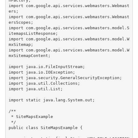
nFactory
;
import
com.google.api.services.webmasters.Webmast
ers
;
import
com.google.api.services.webmasters.Webmast
ersScopes
;
import
com.google.api.services.webmasters.model.S
itemapsListResponse
;
import
com.google.api.services.webmasters.model.W
mxSitemap
;
import
com.google.api.services.webmasters.model.W
mxSitemapContent
;
import
java.io.FileInputStream
;
import
java.io.IOException
;
import
java.security.GeneralSecurityException
;
import
java.util.Collections
;
import
java.util.List
;
import static
java.lang.System.out
;
/**
 * SiteMapsExample
 */
public
class
SiteMapsExample
{