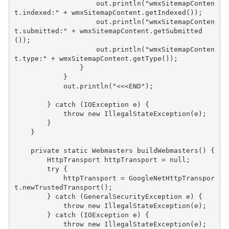
out
.
println
(
"wmxSitemapConten
t.indexed:"
+
wmxSitemapContent
.
getIndexed
());
out
.
println
(
"wmxSitemapConten
t.submitted:"
+
wmxSitemapContent
.
getSubmitted
());
out
.
println
(
"wmxSitemapConten
t.type:"
+
wmxSitemapContent
.
getType
());
}
}
out
.
println
(
"<<<END"
);
}
catch
(
IOException
e
)
{
throw
new
IllegalStateException
(
e
);
}
}
private
static
Webmasters
buildWebmasters
()
{
HttpTransport
httpTransport
=
null
;
try
{
httpTransport
=
GoogleNetHttpTranspor
t
.
newTrustedTransport
();
}
catch
(
GeneralSecurityException
e
)
{
throw
new
IllegalStateException
(
e
);
}
catch
(
IOException
e
)
{
throw
new
IllegalStateException
(
e
);