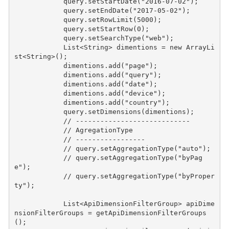
query
.
setStartDate
(
"2016-07-02"
);
query
.
setEndDate
(
"2017-05-02"
);
query
.
setRowLimit
(
5000
);
query
.
setStartRow
(
0
);
query
.
setSearchType
(
"web"
);
List
<
String
>
dimentions
=
new
ArrayLi
st
<
String
>
();
dimentions
.
add
(
"page"
);
dimentions
.
add
(
"query"
);
dimentions
.
add
(
"date"
);
dimentions
.
add
(
"device"
);
dimentions
.
add
(
"country"
);
query
.
setDimensions
(
dimentions
);
// ----------------------------
// AgregationType
// -----------------
// query.setAggregationType("auto");
// query.setAggregationType("byPag
e");
// query.setAggregationType("byProper
ty");
List
<
ApiDimensionFilterGroup
>
apiDime
nsionFilterGroups
=
getApiDimensionFilterGroups
();