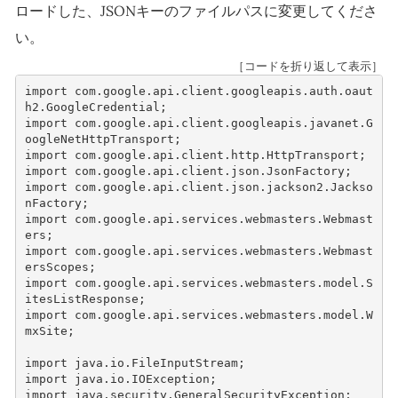
ロードした、JSONキーのファイルパスに変更してくださ
い。
［コードを折り返して表示］
import
com.google.api.client.googleapis.auth.oaut
h2.GoogleCredential
;
import
com.google.api.client.googleapis.javanet.G
oogleNetHttpTransport
;
import
com.google.api.client.http.HttpTransport
;
import
com.google.api.client.json.JsonFactory
;
import
com.google.api.client.json.jackson2.Jackso
nFactory
;
import
com.google.api.services.webmasters.Webmast
ers
;
import
com.google.api.services.webmasters.Webmast
ersScopes
;
import
com.google.api.services.webmasters.model.S
itesListResponse
;
import
com.google.api.services.webmasters.model.W
mxSite
;
import
java.io.FileInputStream
;
import
java.io.IOException
;
import
java.security.GeneralSecurityException
;