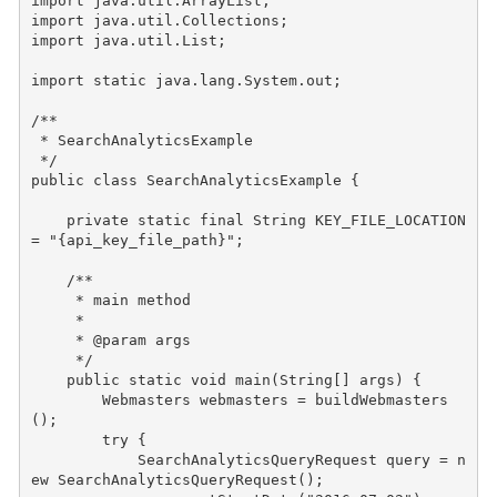
import
java.util.ArrayList
;
import
java.util.Collections
;
import
java.util.List
;
import static
java.lang.System.out
;
/**
 * SearchAnalyticsExample
 */
public
class
SearchAnalyticsExample
{
private
static
final
String
KEY_FILE_LOCATION
=
"{api_key_file_path}"
;
/**
     * main method
     *
     * @param args
     */
public
static
void
main
(
String
[]
args
)
{
Webmasters
webmasters
=
buildWebmasters
();
try
{
SearchAnalyticsQueryRequest
query
=
n
ew
SearchAnalyticsQueryRequest
();