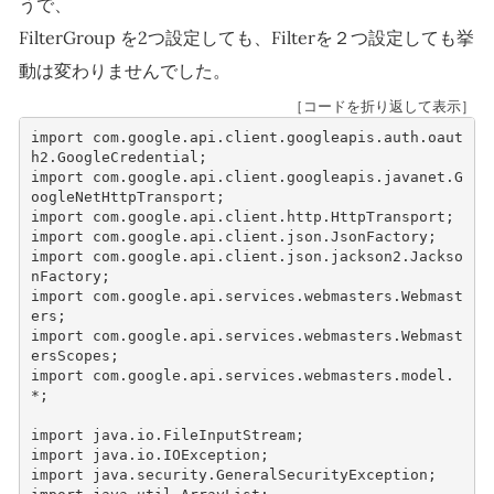
うで、
FilterGroup を2つ設定しても、Filterを２つ設定しても挙
動は変わりませんでした。
［コードを折り返して表示］
import
com.google.api.client.googleapis.auth.oaut
h2.GoogleCredential
;
import
com.google.api.client.googleapis.javanet.G
oogleNetHttpTransport
;
import
com.google.api.client.http.HttpTransport
;
import
com.google.api.client.json.JsonFactory
;
import
com.google.api.client.json.jackson2.Jackso
nFactory
;
import
com.google.api.services.webmasters.Webmast
ers
;
import
com.google.api.services.webmasters.Webmast
ersScopes
;
import
com.google.api.services.webmasters.model.
*
;
import
java.io.FileInputStream
;
import
java.io.IOException
;
import
java.security.GeneralSecurityException
;