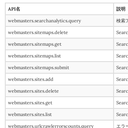
API名
説明
webmasters.searchanalytics.query
検索
webmasters.sitemaps.delete
Sear
webmasters.sitemaps.get
Sear
webmasters.sitemaps.list
Sear
webmasters.sitemaps.submit
Sear
webmasters.sites.add
Sear
webmasters.sites.delete
Sear
webmasters.sites.get
Sea
webmasters.sites.list
Sear
webmasters.urlcrawlerrorscounts.query
エラ