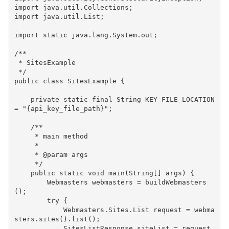
import
java.util.Collections
;
import
java.util.List
;
import static
java.lang.System.out
;
/**
 * SitesExample
 */
public
class
SitesExample
{
private
static
final
String
KEY_FILE_LOCATION
=
"{api_key_file_path}"
;
/**
     * main method
     *
     * @param args
     */
public
static
void
main
(
String
[]
args
)
{
Webmasters
webmasters
=
buildWebmasters
();
try
{
Webmasters
.
Sites
.
List
request
=
webma
sters
.
sites
().
list
();
SitesListResponse
siteList
=
request
.