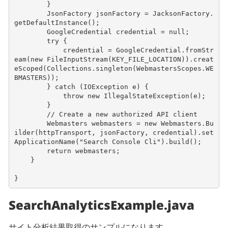
}
JsonFactory
jsonFactory
=
JacksonFactory
.
getDefaultInstance
();
GoogleCredential
credential
=
null
;
try
{
credential
=
GoogleCredential
.
fromStr
eam
(
new
FileInputStream
(
KEY_FILE_LOCATION
)).
creat
eScoped
(
Collections
.
singleton
(
WebmastersScopes
.
WE
BMASTERS
));
}
catch
(
IOException
e
)
{
throw
new
IllegalStateException
(
e
);
}
// Create a new authorized API client
Webmasters
webmasters
=
new
Webmasters
.
Bu
ilder
(
httpTransport
,
jsonFactory
,
credential
).
set
ApplicationName
(
"Search Console Cli"
).
build
();
return
webmasters
;
}
}
SearchAnalyticsExample.java
サイト分析結果取得のサンプルになります。