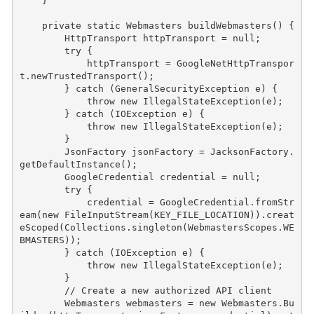
}
private
static
Webmasters
buildWebmasters
()
{
HttpTransport
httpTransport
=
null
;
try
{
httpTransport
=
GoogleNetHttpTranspor
t
.
newTrustedTransport
();
}
catch
(
GeneralSecurityException
e
)
{
throw
new
IllegalStateException
(
e
);
}
catch
(
IOException
e
)
{
throw
new
IllegalStateException
(
e
);
}
JsonFactory
jsonFactory
=
JacksonFactory
.
getDefaultInstance
();
GoogleCredential
credential
=
null
;
try
{
credential
=
GoogleCredential
.
fromStr
eam
(
new
FileInputStream
(
KEY_FILE_LOCATION
)).
creat
eScoped
(
Collections
.
singleton
(
WebmastersScopes
.
WE
BMASTERS
));
}
catch
(
IOException
e
)
{
throw
new
IllegalStateException
(
e
);
}
// Create a new authorized API client
Webmasters
webmasters
=
new
Webmasters
.
Bu