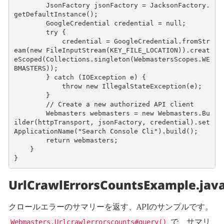
JsonFactory
jsonFactory
=
JacksonFactory
.
getDefaultInstance
();
GoogleCredential
credential
=
null
;
try
{
credential
=
GoogleCredential
.
fromStr
eam
(
new
FileInputStream
(
KEY_FILE_LOCATION
)).
creat
eScoped
(
Collections
.
singleton
(
WebmastersScopes
.
WE
BMASTERS
));
}
catch
(
IOException
e
)
{
throw
new
IllegalStateException
(
e
);
}
// Create a new authorized API client
Webmasters
webmasters
=
new
Webmasters
.
Bu
ilder
(
httpTransport
,
jsonFactory
,
credential
).
set
ApplicationName
(
"Search Console Cli"
).
build
();
return
webmasters
;
}
}
UrlCrawlErrorsCountsExample.jav
クロールエラーのサマリーを返す、APIのサンプルです。
で、サマリ
Webmasters.Urlcrawlerrorscounts#query()