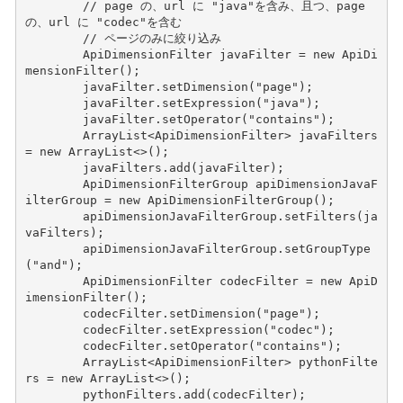
// page の、url に "java"を含み、且つ、page 
の、url に "codec"を含む
// ページのみに絞り込み
ApiDimensionFilter
javaFilter
=
new
ApiDi
mensionFilter
();
javaFilter
.
setDimension
(
"page"
);
javaFilter
.
setExpression
(
"java"
);
javaFilter
.
setOperator
(
"contains"
);
ArrayList
<
ApiDimensionFilter
>
javaFilters
=
new
ArrayList
<>
();
javaFilters
.
add
(
javaFilter
);
ApiDimensionFilterGroup
apiDimensionJavaF
ilterGroup
=
new
ApiDimensionFilterGroup
();
apiDimensionJavaFilterGroup
.
setFilters
(
ja
vaFilters
);
apiDimensionJavaFilterGroup
.
setGroupType
(
"and"
);
ApiDimensionFilter
codecFilter
=
new
ApiD
imensionFilter
();
codecFilter
.
setDimension
(
"page"
);
codecFilter
.
setExpression
(
"codec"
);
codecFilter
.
setOperator
(
"contains"
);
ArrayList
<
ApiDimensionFilter
>
pythonFilte
rs
=
new
ArrayList
<>
();
pythonFilters
.
add
(
codecFilter
);