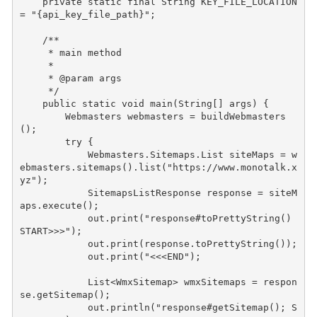
private
static
final
String
KEY_FILE_LOCATION
=
"{api_key_file_path}"
;
/**
     * main method
     *
     * @param args
     */
public
static
void
main
(
String
[]
args
)
{
Webmasters
webmasters
=
buildWebmasters
();
try
{
Webmasters
.
Sitemaps
.
List
siteMaps
=
w
ebmasters
.
sitemaps
().
list
(
"https://www.monotalk.x
yz"
);
SitemapsListResponse
response
=
siteM
aps
.
execute
();
out
.
print
(
"response#toPrettyString() 
START>>>"
);
out
.
print
(
response
.
toPrettyString
());
out
.
print
(
"<<<END"
);
List
<
WmxSitemap
>
wmxSitemaps
=
respon
se
.
getSitemap
();
out
.
println
(
"response#getSitemap(); S