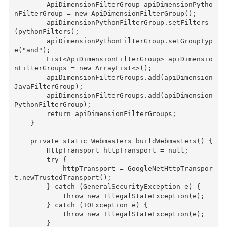
ApiDimensionFilterGroup
apiDimensionPytho
nFilterGroup
=
new
ApiDimensionFilterGroup
();
apiDimensionPythonFilterGroup
.
setFilters
(
pythonFilters
);
apiDimensionPythonFilterGroup
.
setGroupTyp
e
(
"and"
);
List
<
ApiDimensionFilterGroup
>
apiDimensio
nFilterGroups
=
new
ArrayList
<>
();
apiDimensionFilterGroups
.
add
(
apiDimension
JavaFilterGroup
);
apiDimensionFilterGroups
.
add
(
apiDimension
PythonFilterGroup
);
return
apiDimensionFilterGroups
;
}
private
static
Webmasters
buildWebmasters
()
{
HttpTransport
httpTransport
=
null
;
try
{
httpTransport
=
GoogleNetHttpTranspor
t
.
newTrustedTransport
();
}
catch
(
GeneralSecurityException
e
)
{
throw
new
IllegalStateException
(
e
);
}
catch
(
IOException
e
)
{
throw
new
IllegalStateException
(
e
);
}