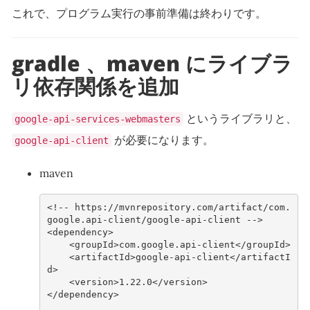
これで、プログラム実行の事前準備は終わりです。
gradle 、maven にライブラ
リ依存関係を追加
というライブラリと、
google-api-services-webmasters
が必要になります。
google-api-client
maven
<!-- https://mvnrepository.com/artifact/com.
google.api-client/google-api-client -->
<dependency>
<groupId>
com.google.api-client
</groupId>
<artifactId>
google-api-client
</artifactI
d>
<version>
1.22.0
</version>
</dependency>