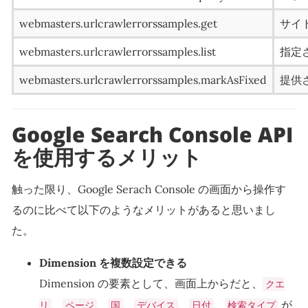
webmasters.urlcrawlerrorssamples.get
サイ
webmasters.urlcrawlerrorssamples.list
指定
webmasters.urlcrawlerrorssamples.markAsFixed
提供
Google Search Console API
を使用するメリット
触った限り、Google Serach Console の画面から操作す
るのに比べて以下のようなメリットがあると思いまし
た。
Dimension を複数設定できる
Dimension の要素として、画面上からだと、
クエ
、
、
、
、
、
が
リ
ページ
国
デバイス
日付
検索タイプ