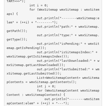
TART>>>"
);
int
i
=
0
;
for
(
WmxSitemap
wmxSitemap
:
wmxSitem
aps
)
{
out
.
println
(
"--------wmxSitemap:e
lem"
+
(
++
i
)
+
"--------"
);
out
.
println
(
"path:"
+
wmxSitemap
.
getPath
());
out
.
println
(
"type:"
+
wmxSitemap
.
getType
());
out
.
println
(
"isPending:"
+
wmxSit
emap
.
getIsPending
());
out
.
println
(
"isSitemapsIndex:"
+
wmxSitemap
.
getIsSitemapsIndex
());
out
.
println
(
"lastDownloaded:"
+
w
mxSitemap
.
getLastDownloaded
());
out
.
println
(
"lastSubmitted:"
+
wm
xSitemap
.
getLastSubmitted
());
List
<
WmxSitemapContent
>
wmxSitema
pContents
=
wmxSitemap
.
getContents
();
int
j
=
0
;
for
(
WmxSitemapContent
wmxSitemap
Content
:
wmxSitemapContents
)
{
out
.
println
(
"--------wmxSitem
apContent:elem"
+
(
++
j
)
+
"---"
);