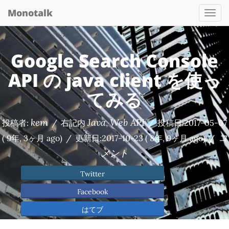
Monotalk
Togg
navi
Google Search Console
API の java client を使っ
てみる
kem
Java
Web API
投稿者:
/
右記内
,
/
投稿日:
2017-05-07
コ
( 9年, 3ヶ月 ago)
/
更新日:
2017-10-23
( 8年, 9ヶ月 ago)
/
メント
Twitter
Facebook
はてブ