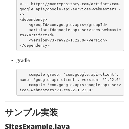
<!-- https://mvnrepository.com/artifact/com.
google.apis/google-api-services-webmasters -
->
<dependency>
<groupId>
com.google.apis
</groupId>
<artifactId>
google-api-services-webmaste
rs
</artifactId>
<version>
v3-rev22-1.22.0
</version>
</dependency>
gradle
compile
group:
'com.google.api-client'
,
name:
'google-api-client'
,
version:
'1.22.0'
compile
'com.google.apis:google-api-serv
ices-webmasters:v3-rev22-1.22.0'
サンプル実装
SitesExample.java