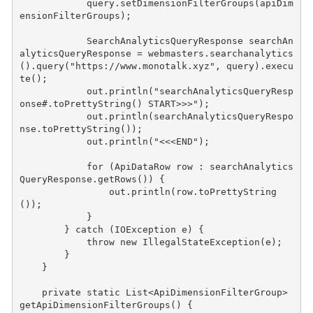
query
.
setDimensionFilterGroups
(
apiDim
ensionFilterGroups
);
SearchAnalyticsQueryResponse
searchAn
alyticsQueryResponse
=
webmasters
.
searchanalytics
().
query
(
"https://www.monotalk.xyz"
,
query
).
execu
te
();
out
.
println
(
"searchAnalyticsQueryResp
onse#.toPrettyString() START>>>"
);
out
.
println
(
searchAnalyticsQueryRespo
nse
.
toPrettyString
());
out
.
println
(
"<<<END"
);
for
(
ApiDataRow
row
:
searchAnalytics
QueryResponse
.
getRows
())
{
out
.
println
(
row
.
toPrettyString
());
}
}
catch
(
IOException
e
)
{
throw
new
IllegalStateException
(
e
);
}
}
private
static
List
<
ApiDimensionFilterGroup
>
getApiDimensionFilterGroups
()
{