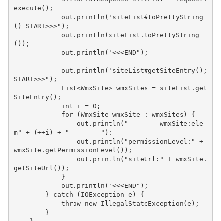
execute
();
out
.
println
(
"siteList#toPrettyString
() START>>>"
);
out
.
println
(
siteList
.
toPrettyString
());
out
.
println
(
"<<<END"
);
out
.
println
(
"siteList#getSiteEntry(); 
START>>>"
);
List
<
WmxSite
>
wmxSites
=
siteList
.
get
SiteEntry
();
int
i
=
0
;
for
(
WmxSite
wmxSite
:
wmxSites
)
{
out
.
println
(
"--------wmxSite:ele
m"
+
(
++
i
)
+
"--------"
);
out
.
println
(
"permissionLevel:"
+
wmxSite
.
getPermissionLevel
());
out
.
println
(
"siteUrl:"
+
wmxSite
.
getSiteUrl
());
}
out
.
println
(
"<<<END"
);
}
catch
(
IOException
e
)
{
throw
new
IllegalStateException
(
e
);
}