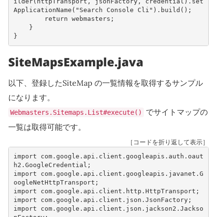
ilder
(
httpTransport
,
jsonFactory
,
credential
).
set
ApplicationName
(
"Search Console Cli"
).
build
();
return
webmasters
;
}
}
SiteMapsExample.java
以下、登録したSiteMap の一覧情報を取得するサンプル
になります。
でサイトマップの
Webmasters.Sitemaps.List#execute()
一覧は取得可能です。
［コードを折り返して表示］
import
com.google.api.client.googleapis.auth.oaut
h2.GoogleCredential
;
import
com.google.api.client.googleapis.javanet.G
oogleNetHttpTransport
;
import
com.google.api.client.http.HttpTransport
;
import
com.google.api.client.json.JsonFactory
;
import
com.google.api.client.json.jackson2.Jackso