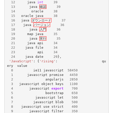
12
java
int
39
13
java
確認
39
14
oracle
38
15
oracle
java
38
16
java
ダウンロード
37
17
java
バージョン
36
18
java
入門
36
19
map
java
35
20
java
実行
35
21
java
api
34
22
java
file
34
23
api
34
24
java
date
29
},
'JavaScript'
:
{
'rising'
:
qu
ery
value
0
ie11
javascript
58450
1
javascript
promise
4450
2
angularjs
2850
3
javascript
object
keys
1100
4
javascript
export
700
5
bootstrap
650
6
javascript
let
500
7
javascript
blob
500
8
javascript
use
strict
400
9
javascript
filter
350