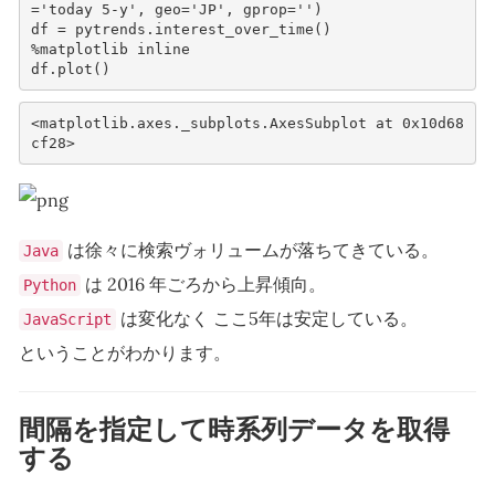
=
'today 5-y'
,
geo
=
'JP'
,
gprop
=
''
)
df
=
pytrends
.
interest_over_time
()
%
matplotlib
inline
df
.
plot
()
<matplotlib.axes._subplots.AxesSubplot at 0x10d68
は徐々に検索ヴォリュームが落ちてきている。
Java
は 2016 年ごろから上昇傾向。
Python
は変化なく ここ5年は安定している。
JavaScript
ということがわかります。
間隔を指定して時系列データを取得
する