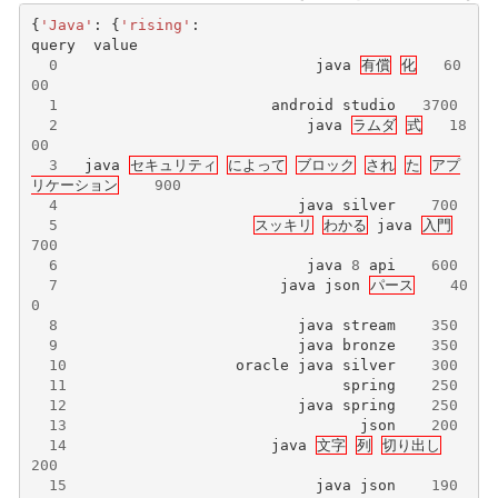
{
'Java'
:
{
'rising'
:
query
value
0
java
有償
化
60
00
1
android
studio
3700
2
java
ラムダ
式
18
00
3
java
セキュリティ
によって
ブロック
され
た
アプ
リケーション
900
4
java
silver
700
5
スッキリ
わかる
java
入門
700
6
java
8
api
600
7
java
json
パース
40
0
8
java
stream
350
9
java
bronze
350
10
oracle
java
silver
300
11
spring
250
12
java
spring
250
13
json
200
14
java
文字
列
切り出し
200
15
java
json
190