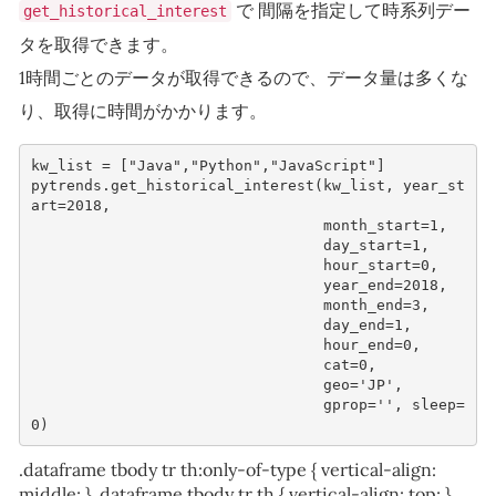
で 間隔を指定して時系列デー
get_historical_interest
タを取得できます。
1時間ごとのデータが取得できるので、データ量は多くな
り、取得に時間がかかります。
kw_list
=
[
"Java"
,
"Python"
,
"JavaScript"
]
pytrends
.
get_historical_interest
(
kw_list
,
year_st
art
=
2018
,
month_start
=
1
,
day_start
=
1
,
hour_start
=
0
,
year_end
=
2018
,
month_end
=
3
,
day_end
=
1
,
hour_end
=
0
,
cat
=
0
,
geo
=
'JP'
,
gprop
=
''
,
sleep
=
0
)
.dataframe tbody tr th:only-of-type { vertical-align:
middle; } .dataframe tbody tr th { vertical-align: top; }