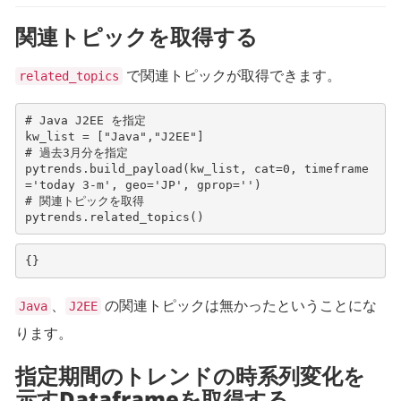
関連トピックを取得する
で関連トピックが取得できます。
related_topics
# Java J2EE を指定
kw_list
=
[
"Java"
,
"J2EE"
]
# 過去3月分を指定
pytrends
.
build_payload
(
kw_list
,
cat
=
0
,
timeframe
=
'today 3-m'
,
geo
=
'JP'
,
gprop
=
''
)
# 関連トピックを取得
pytrends
.
related_topics
()
、
の関連トピックは無かったということにな
Java
J2EE
ります。
指定期間のトレンドの時系列変化を
示すDataframeを取得する