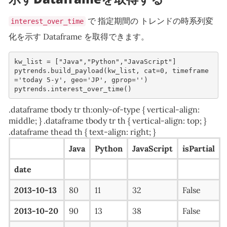
で 指定期間の トレンドの時系列変
interest_over_time
化を示す Dataframe を取得できます。
kw_list
=
[
"Java"
,
"Python"
,
"JavaScript"
]
pytrends
.
build_payload
(
kw_list
,
cat
=
0
,
timeframe
=
'today 5-y'
,
geo
=
'JP'
,
gprop
=
''
)
pytrends
.
interest_over_time
()
.dataframe tbody tr th:only-of-type { vertical-align:
middle; } .dataframe tbody tr th { vertical-align: top; }
.dataframe thead th { text-align: right; }
Java
Python
JavaScript
isPartial
date
2013-10-13
80
11
32
False
2013-10-20
90
13
38
False