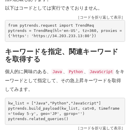
以下はコードとしては実行できておりません。
［コードを折り返して表示］
from
pytrends.request
import
TrendReq
pytrends
=
TrendReq
(
hl
=
'en-US'
,
tz
=
360
,
proxies
=
{
'https'
:
'https://34.203.233.13:80'
})
キーワードを指定、関連キーワード
を取得する
個人的に興味のある、
、
、
をキ
Java
Python
JavaScript
ーワードとして指定して、その急上昇キーワードを取得
してみます。
kw_list
=
[
"Java"
,
"Python"
,
"JavaScript"
]
pytrends
.
build_payload
(
kw_list
,
cat
=
0
,
timeframe
=
'today 5-y'
,
geo
=
'JP'
,
gprop
=
''
)
pytrends
.
related_queries
()
［コードを折り返して表示］