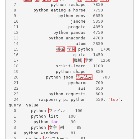
7
python
reshape
7850
8
python
eating
a
horse
7750
9
python
venv
6650
10
janome
5350
11
progate
4850
12
python
pandas
4750
13
python
anaconda
4700
14
atom
2850
15
機械
学習
python
1700
16
qiita
1450
17
機械
学習
1250
18
scikit
-
learn
1100
19
python
shape
850
20
python
json
読み込み
700
21
pycharm
700
22
aws
650
23
python
requests
600
24
raspberry
pi
python
550
,
'top'
:
query
value
0
python
ファイル
100
1
python
list
100
2
python
for
90
3
python
文字
列
88
4
python
windows
81
5
python
インストール
81