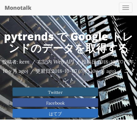
Monotalk
Togg
navi
pytrends で Google トレ
ンドのデータを取得する
kem
Web API
投稿者:
/
右記内
/
投稿日:
2018-10-07
( 7年,
コメ
10ヶ月 ago)
/
更新日:
2018-10-07
( 7年, 10ヶ月 ago)
/
ント
Twitter
Facebook
はてブ