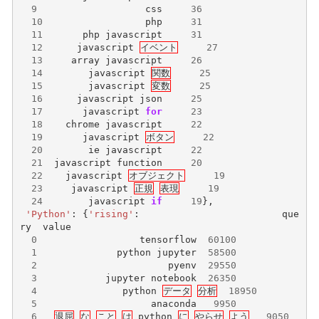
9
css
36
10
php
31
11
php
javascript
31
12
javascript
イベント
27
13
array
javascript
26
14
javascript
関数
25
15
javascript
変数
25
16
javascript
json
25
17
javascript
for
23
18
chrome
javascript
22
19
javascript
ボタン
22
20
ie
javascript
22
21
javascript
function
20
22
javascript
オブジェクト
19
23
javascript
正規
表現
19
24
javascript
if
19
},
'Python'
:
{
'rising'
:
que
ry
value
0
tensorflow
60100
1
python
jupyter
58500
2
pyenv
29550
3
jupyter
notebook
26350
4
python
データ
分析
18950
5
anaconda
9950
6
退屈
な
こと
は
python
に
やらせ
よう
9050