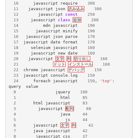
10
javascript
require
300
11
javascript
json
読み込み
300
12
javascript
const
250
13
javascript
class
追加
200
14
mdn
javascript
190
15
javascript
minify
190
16
javascript
json
parse
170
17
javascript
date
format
170
18
selenium
javascript
160
19
javascript
new
date
160
20
javascript
文字
列
切り出し
160
21
ドット
インストール
160
22
chrome
javascript
デバッグ
150
23
javascript
console
.
log
150
24
foreach
javascript
150
,
'top'
:
query
value
0
jquery
100
1
html
85
2
html
javascript
83
3
javascript
配列
60
4
java
44
5
js
44
6
javascript
文字
列
42
7
java
javascript
42
8
javascript
css
37