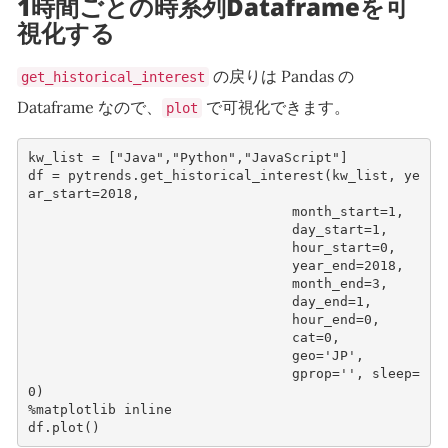
1時間ごとの時系列Dataframeを可
視化する
の戻りは Pandas の
get_historical_interest
Dataframe なので、
で可視化できます。
plot
kw_list
=
[
"Java"
,
"Python"
,
"JavaScript"
]
df
=
pytrends
.
get_historical_interest
(
kw_list
,
ye
ar_start
=
2018
,
month_start
=
1
,
day_start
=
1
,
hour_start
=
0
,
year_end
=
2018
,
month_end
=
3
,
day_end
=
1
,
hour_end
=
0
,
cat
=
0
,
geo
=
'JP'
,
gprop
=
''
,
sleep
=
0
)
%
matplotlib
inline
df
.
plot
()