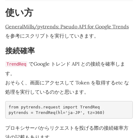
使い方
GeneralMills/pytrends: Pseudo API for Google Trends
を参考にスクリプトを実行していきます。
接続確率
でGoogle トレンド API との接続を確率しま
TrendReq
す。
おそらく、画面にアクセスして Token を取得するetc な
処理を実行しているのかと思います。
from
pytrends.request
import
TrendReq
pytrends
=
TrendReq
(
hl
=
'ja-JP'
,
tz
=
360
)
プロキシサーバからリクエストを投げる際の接続確率方
法の記載もあります。