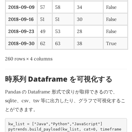
2018-09-09
57
58
34
False
2018-09-16
51
51
30
False
2018-09-23
49
53
28
False
2018-09-30
62
63
38
True
260 rows × 4 columns
時系列 Dataframe を可視化する
Pandas の Dataframe 形式で戻りが取得できるので、
sqlite、csv、tsv 等に出力したり、グラフで可視化するこ
とができます。
kw_list
=
[
"Java"
,
"Python"
,
"JavaScript"
]
pytrends
.
build_payload
(
kw_list
,
cat
=
0
,
timeframe