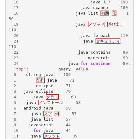
16
java
1.7
190
17
java
scanner
180
18
java
list
初期
化
1
50
19
java
メソッド
呼び出し
110
20
java
foreach
110
21
java
セキュリティ
110
22
java
contains
90
23
minecraft
90
24
java
for
continue
80
,
'top'
:
query
value
0
string
java
100
1
配列
java
71
2
eclipse
71
3
java
eclipse
70
4
java
クラス
63
5
java
インストール
58
6
android
java
58
7
java
文字
列
57
8
java
list
57
9
javascript
44
10
for
java
44
11
java
メソッド
39