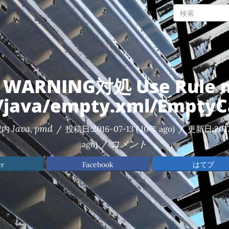
 WARNING対処 Use Rule 
s/java/empty.xml/EmptyC
Java
pmd
記内
,
/
投稿日:
2016-07-13
( 10年 ago)
/
更新日:
201
コメント
ago)
/
er
Facebook
はてブ