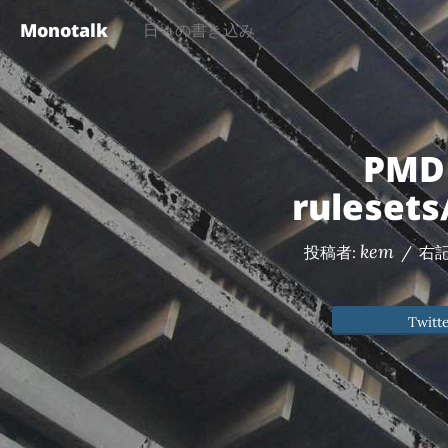
Monotalk
日々の書き込み
PMD
ruleset
kem
投稿者:
/
右
Twitt