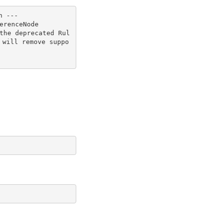
 ---

renceNode

the deprecated Rul
 will remove suppo