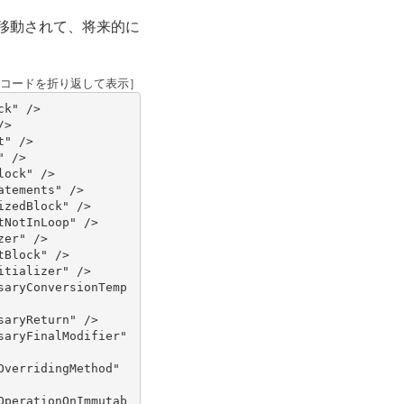
移動されて、将来的に
コードを折り返して表示］
ck"
/>
/>
t"
/>
"
/>
lock"
/>
atements"
/>
izedBlock"
/>
tNotInLoop"
/>
zer"
/>
tBlock"
/>
itializer"
/>
saryConversionTemp
saryReturn"
/>
saryFinalModifier"
OverridingMethod"
OperationOnImmutab