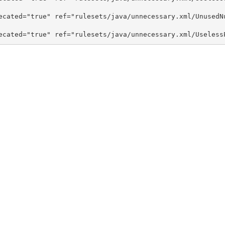
ecated=
"true"
ref=
"rulesets/java/unnecessary.xml/UnusedN
ecated=
"true"
ref=
"rulesets/java/unnecessary.xml/Useless