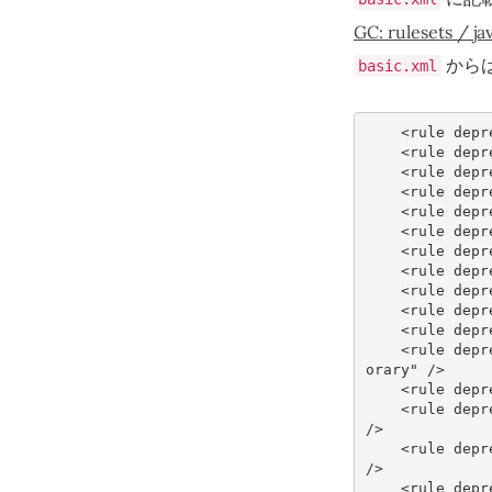
GC: rulesets / j
から
basic.xml
<rule
depr
<rule
depr
<rule
depr
<rule
depr
<rule
depr
<rule
depr
<rule
depr
<rule
depr
<rule
depr
<rule
depr
<rule
depr
<rule
depr
orary"
/>
<rule
depr
<rule
depr
/>
<rule
depr
/>
<rule
depr