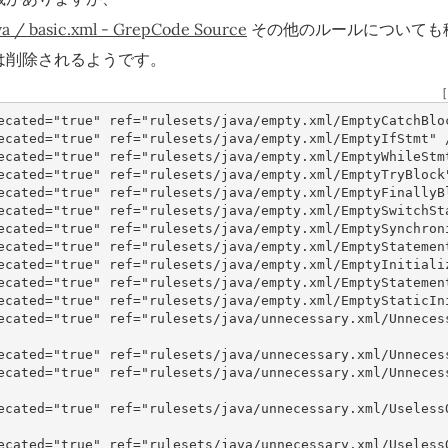
ava / basic.xml - GrepCode Source
その他のルールについても
は削除されるようです。
［
ecated=
"true"
ref=
"rulesets/java/empty.xml/EmptyCatchBlo
ecated=
"true"
ref=
"rulesets/java/empty.xml/EmptyIfStmt"
ecated=
"true"
ref=
"rulesets/java/empty.xml/EmptyWhileStm
ecated=
"true"
ref=
"rulesets/java/empty.xml/EmptyTryBlock
ecated=
"true"
ref=
"rulesets/java/empty.xml/EmptyFinallyB
ecated=
"true"
ref=
"rulesets/java/empty.xml/EmptySwitchSt
ecated=
"true"
ref=
"rulesets/java/empty.xml/EmptySynchron
ecated=
"true"
ref=
"rulesets/java/empty.xml/EmptyStatemen
ecated=
"true"
ref=
"rulesets/java/empty.xml/EmptyInitiali
ecated=
"true"
ref=
"rulesets/java/empty.xml/EmptyStatemen
ecated=
"true"
ref=
"rulesets/java/empty.xml/EmptyStaticIn
ecated=
"true"
ref=
"rulesets/java/unnecessary.xml/Unneces
ecated=
"true"
ref=
"rulesets/java/unnecessary.xml/Unneces
ecated=
"true"
ref=
"rulesets/java/unnecessary.xml/Unneces
ecated=
"true"
ref=
"rulesets/java/unnecessary.xml/Useless
ecated=
"true"
ref=
"rulesets/java/unnecessary.xml/Useless