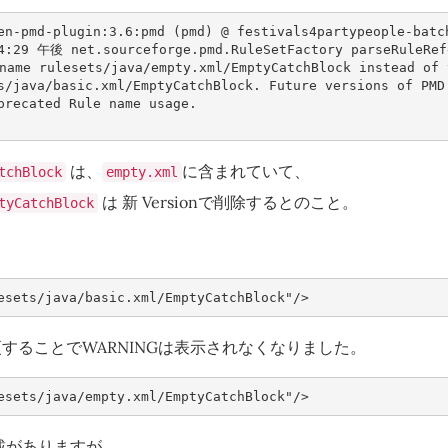
en-pmd-plugin:3.6:pmd (pmd) @ festivals4partypeople-batch
4:29 午後 net.sourceforge.pmd.RuleSetFactory parseRuleRefe
ame rulesets/java/empty.xml/EmptyCatchBlock instead of 
s/java/basic.xml/EmptyCatchBlock. Future versions of PMD
precated Rule name usage.

は、
に含まれていて、
tchBlock
empty.xml
は 新 Versionで削除するとのこと。
tyCatchBlock
することでWARNINGは表示されなくなりました。
載がありますが、