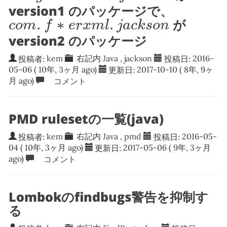
version1 のパッケージで、
c
o
m
.
f
∗
e
r
x
m
l
.
j
a
c
k
s
o
n
.
∗
.
が
c
o
m
f
e
r
x
m
l
j
a
c
k
s
o
n
version2 のパッケージ
投稿者:
kem
右記内
Java
,
jackson
投稿日:
2016-
05-06
( 10年, 3ヶ月 ago)
更新日:
2017-10-10
( 8年, 9ヶ
月 ago)
コメント
PMD rulesetの一覧(java)
投稿者:
kem
右記内
Java
,
pmd
投稿日:
2016-05-
04
( 10年, 3ヶ月 ago)
更新日:
2017-05-06
( 9年, 3ヶ月
ago)
コメント
Lombokのfindbugs警告を抑制す
る