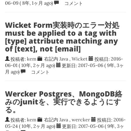
06-09
( 8年, 1ヶ月 ago)
コメント
Wicket Form実装時のエラー対処
must be applied to a tag with
[type] attribute matching any
of [text], not [email]
投稿者:
kem
右記内
Java
,
Wicket
投稿日:
2016-
06-01
( 10年, 2ヶ月 ago)
更新日:
2017-05-06
( 9年, 3ヶ
月 ago)
コメント
Wercker Postgres、MongoDB絡
みのjunitを、実行できるようにす
る。
投稿者:
kem
右記内
Java
,
wercker
投稿日:
2016-
05-24
( 10年, 2ヶ月 ago)
更新日:
2017-05-06
( 9年, 3ヶ