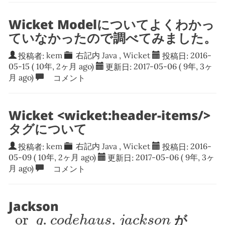
Wicket Modelについてよくわかっ
ていなかったので調べてみました。
投稿者:
kem
右記内
Java
,
Wicket
投稿日:
2016-
05-15
( 10年, 2ヶ月 ago)
更新日:
2017-05-06
( 9年, 3ヶ
月 ago)
コメント
Wicket <wicket:header-items/>
タグについて
投稿者:
kem
右記内
Java
,
Wicket
投稿日:
2016-
05-09
( 10年, 2ヶ月 ago)
更新日:
2017-05-06
( 9年, 3ヶ
月 ago)
コメント
Jackson
or
g
.
c
o
d
e
h
a
u
s
.
j
a
c
k
s
o
n
or
.
.
が
g
c
o
d
e
h
a
u
s
j
a
c
k
s
o
n