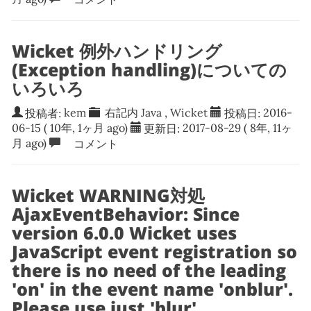
Wicket 例外ハンドリング
(Exception handling)についての
いろいろ
投稿者:
kem
右記内
Java
,
Wicket
投稿日:
2016-
06-15
( 10年, 1ヶ月 ago)
更新日:
2017-08-29
( 8年, 11ヶ
月 ago)
コメント
Wicket WARNING対処
AjaxEventBehavior: Since
version 6.0.0 Wicket uses
JavaScript event registration so
there is no need of the leading
'on' in the event name 'onblur'.
Please use just 'blur'.