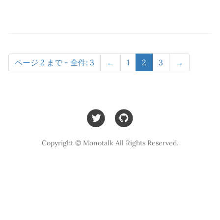
ページ 2 まで - 全件: 3
←
1
2
3
→
Copyright © Monotalk All Rights Reserved.