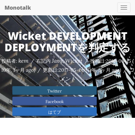
Monotalk
Togg
navi
Wicket DEVELOPMENT
DEPLOYMENTを判定する
kem
Java
Wicket
投稿者:
/
右記内
,
/
投稿日:
2016-06-15
(
コ
10年, 1ヶ月 ago)
/
更新日:
2017-05-06
( 9年, 3ヶ月 ago)
/
メント
Twitter
Facebook
はてブ