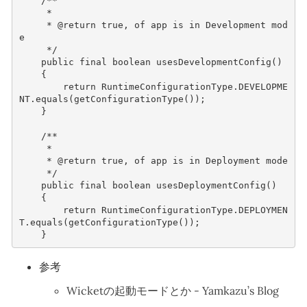
/**
     * 
     * @return true, of app is in Development mod
e
     */
public
final
boolean
usesDevelopmentConfig
()
{
return
RuntimeConfigurationType
.
DEVELOPME
NT
.
equals
(
getConfigurationType
());
}
/**
     * 
     * @return true, of app is in Deployment mode
     */
public
final
boolean
usesDeploymentConfig
()
{
return
RuntimeConfigurationType
.
DEPLOYMEN
T
.
equals
(
getConfigurationType
());
}
参考
Wicketの起動モードとか - Yamkazu’s Blog