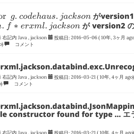
r
g
.
c
o
d
e
h
a
u
s
.
j
a
c
k
s
o
n
or
.
.
がversio
g
c
o
d
e
h
a
u
s
j
a
c
k
s
o
n
m
.
f
∗
e
r
x
m
l
.
j
a
c
k
s
o
n
.
∗
.
が version
m
f
e
r
x
m
l
j
a
c
k
s
o
n
右記内
Java
,
jackson
投稿日:
2016-05-06
( 10年, 3ヶ月 ago
o)
コメント
rxml.jackson.databind.exc.Unrecog
右記内
Java
,
jackson
投稿日:
2016-03-21
( 10年, 4ヶ月 ago)
)
コメント
rxml.jackson.databind.JsonMappin
ble constructor found for type .
右記内
Java
,
jackson
投稿日:
2016-03-21
( 10年, 4ヶ月 ago)