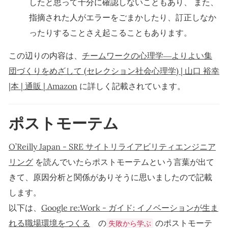
したと思って十分に確認しないこともあり、 また、
指摘された人がエラーをごまかしたり、訂正しなか
ったりすることさえ起こることもあります。
この辺りの内容は、
チームワークの心理学―よりよい集
団づくりをめざして (セレクション社会心理学) | 山口 裕幸
|本 | 通販 | Amazon
に詳しく記載されています。
ポストモーテム
O’Reilly Japan - SRE サイトリライアビリティエンジニア
リング
を読んでいたらポストモーテムという言葉が出て
きて、原因分析と関係がありそうに思いましたので記載
します。
以下は、
Google re:Work - ガイド: イノベーションが生ま
れる職場環境をつくる
の
のポストモーテ
失敗から学ぶ