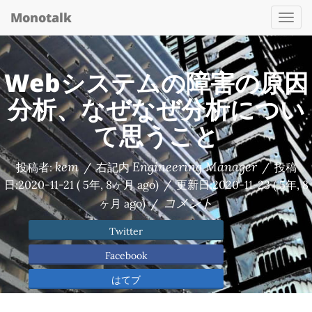
Monotalk
Togg
navi
Webシステムの障害の原因
分析、なぜなぜ分析につい
て思うこと
kem
Engineering Manager
投稿者:
/
右記内
/
投稿
日:
2020-11-21
( 5年, 8ヶ月 ago)
/
更新日:
2020-11-23
( 5年, 8
コメント
ヶ月 ago)
/
Twitter
Facebook
はてブ