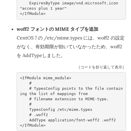
    ExpiresByType image/vnd.microsoft.icon 
"access plus 1 year"
</IfModule>
woff2 フォントの MIME タイプを追加
CentOS 7 の /etc/mime.types には、woff2 の設定
がなく、有効期限が効いていなかったため、woff2
を AddTypeしました。
［コードを折り返して表示］
<IfModule mime_module>
    #
    # 
TypesConfig
points
to
the
file
contain
ing
the
list
of
mappings
    # 
filename
extension
to
    #
    TypesConfig /et
    # 
.woff2
    AddType application/font-woff2 .woff2
</IfModule>