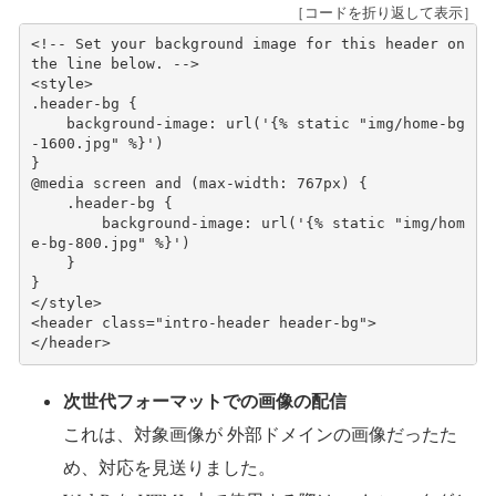
［コードを折り返して表示］
<!-- Set your background image for this header on 
the line below. -->
<
style
>
.
header-bg
{
background-image
:
url
(
'{% static "img/home-bg
-1600.jpg" %}'
)
}
@
media
screen
and
(
max-width
:
767px
)
{
.
header-bg
{
background-image
:
url
(
'{% static "img/hom
e-bg-800.jpg" %}'
)
}
}
</
style
>
<
header
class
=
"intro-header header-bg"
>
</
header
>
次世代フォーマットでの画像の配信
これは、対象画像が 外部ドメインの画像だったた
め、対応を見送りました。