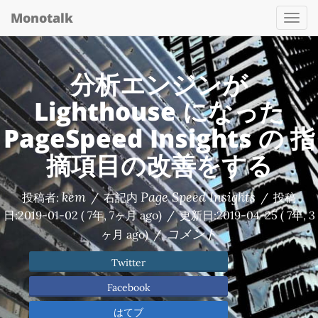
Monotalk
Togg
navi
分析エンジンが
Lighthouse になった
PageSpeed Insights の 指
摘項目の改善をする
kem
Page Speed Insights
投稿者:
/
右記内
/
投稿
日:
2019-01-02
( 7年, 7ヶ月 ago)
/
更新日:
2019-04-25
( 7年, 3
コメント
ヶ月 ago)
/
Twitter
Facebook
はてブ