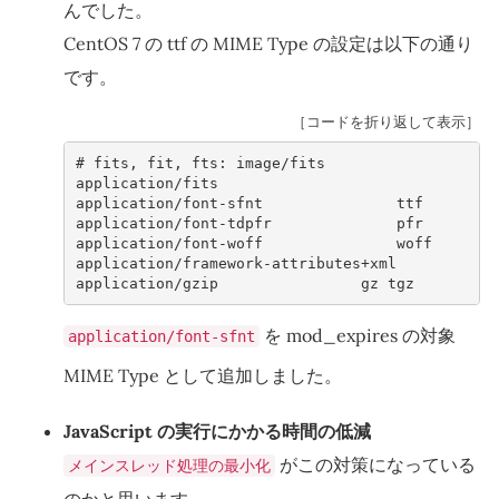
んでした。
CentOS 7 の ttf の MIME Type の設定は以下の通り
です。
［コードを折り返して表示］
# 
fits,
fit,
fts:
application/fits
applicatio
application/font-tdpfr              pfr
application/font-woff               woff
application/framework-attributes+xml
application/gzip                gz tgz
を mod_expires の対象
application/font-sfnt
MIME Type として追加しました。
JavaScript の実行にかかる時間の低減
がこの対策になっている
メインスレッド処理の最小化